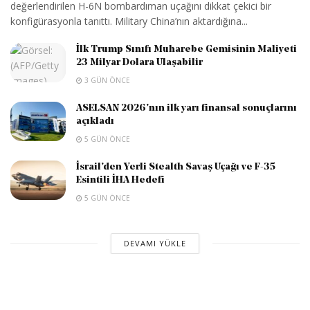
değerlendirilen H-6N bombardıman uçağını dikkat çekici bir
konfigürasyonla tanıttı. Military China’nın aktardığına...
İlk Trump Sınıfı Muharebe Gemisinin Maliyeti
23 Milyar Dolara Ulaşabilir
3 GÜN ÖNCE
ASELSAN 2026’nın ilk yarı finansal sonuçlarını
açıkladı
5 GÜN ÖNCE
İsrail’den Yerli Stealth Savaş Uçağı ve F-35
Esintili İHA Hedefi
5 GÜN ÖNCE
DEVAMI YÜKLE