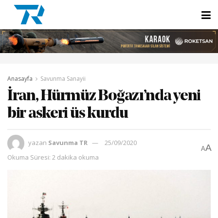
Anasayfa
Savunma Sanayii
İran, Hürmüz Boğazı’nda yeni
bir askeri üs kurdu
yazan
Savunma TR
25/09/2020
A
A
Okuma Süresi: 2 dakika okuma