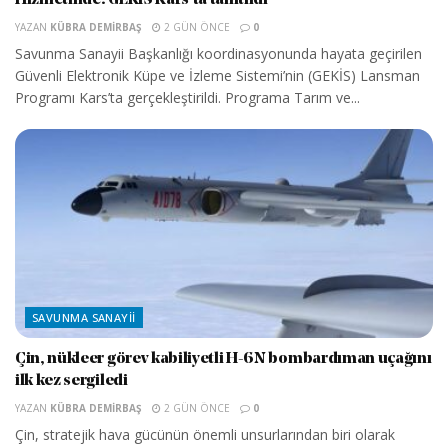
YAZAN
KÜBRA DEMIRBAŞ
2 GÜN ÖNCE
0
Savunma Sanayii Başkanlığı koordinasyonunda hayata geçirilen
Güvenli Elektronik Küpe ve İzleme Sistemi’nin (GEKİS) Lansman
Programı Kars’ta gerçekleştirildi. Programa Tarım ve...
SAVUNMA SANAYII
Çin, nükleer görev kabiliyetli H-6N bombardıman uçağını
ilk kez sergiledi
YAZAN
KÜBRA DEMIRBAŞ
2 GÜN ÖNCE
0
Çin, stratejik hava gücünün önemli unsurlarından biri olarak