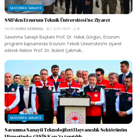
SAVUNMA SANAYII
SSB’den Erzurum Teknik Üniversitesi’ne Ziyaret
YAZAN
KÜBRA DEMIRBAŞ
2 GÜN ÖNCE
0
Savunma Sanayii Başkanı Prof. Dr. Haluk Görgün, Erzurum
programı kapsamında Erzurum Teknik Üniversitesi’ni ziyaret
ederek Rektör Prof. Dr. Bülent Çakmak...
SAVUNMA SANAYII
Savunma Sanayii Teknolojileri Hayvancılık Sektörünün
Hizmetinde: GEKİS Kars’ta tanıtıldı