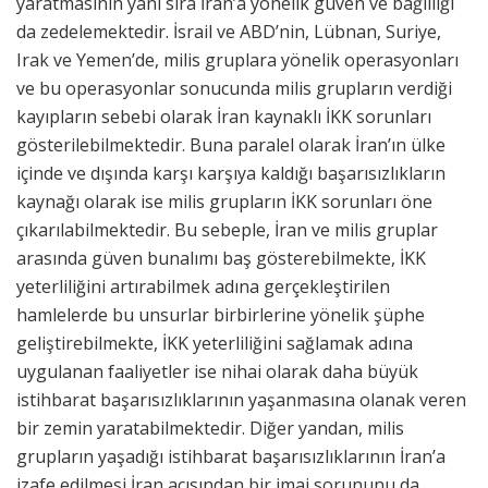
yaratmasının yanı sıra İran’a yönelik güven ve bağlılığı
da zedelemektedir. İsrail ve ABD’nin, Lübnan, Suriye,
Irak ve Yemen’de, milis gruplara yönelik operasyonları
ve bu operasyonlar sonucunda milis grupların verdiği
kayıpların sebebi olarak İran kaynaklı İKK sorunları
gösterilebilmektedir. Buna paralel olarak İran’ın ülke
içinde ve dışında karşı karşıya kaldığı başarısızlıkların
kaynağı olarak ise milis grupların İKK sorunları öne
çıkarılabilmektedir. Bu sebeple, İran ve milis gruplar
arasında güven bunalımı baş gösterebilmekte, İKK
yeterliliğini artırabilmek adına gerçekleştirilen
hamlelerde bu unsurlar birbirlerine yönelik şüphe
geliştirebilmekte, İKK yeterliliğini sağlamak adına
uygulanan faaliyetler ise nihai olarak daha büyük
istihbarat başarısızlıklarının yaşanmasına olanak veren
bir zemin yaratabilmektedir. Diğer yandan, milis
grupların yaşadığı istihbarat başarısızlıklarının İran’a
izafe edilmesi İran açısından bir imaj sorununu da