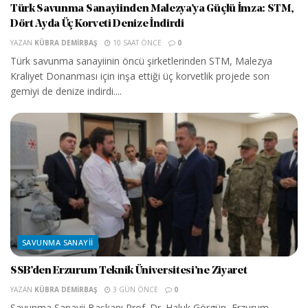
Türk Savunma Sanayiinden Malezya’ya Güçlü İmza: STM,
Dört Ayda Üç Korveti Denize İndirdi
YAZAN
KÜBRA DEMIRBAŞ
10 SAAT ÖNCE
0
Türk savunma sanayiinin öncü şirketlerinden STM, Malezya
Kraliyet Donanması için inşa ettiği üç korvetlik projede son
gemiyi de denize indirdi....
SAVUNMA SANAYII
SSB’den Erzurum Teknik Üniversitesi’ne Ziyaret
YAZAN
KÜBRA DEMIRBAŞ
3 GÜN ÖNCE
0
Savunma Sanayii Başkanı Prof. Dr. Haluk Görgün, Erzurum