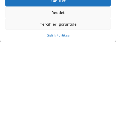
Kabul et
Reddet
Tercihleri görüntüle
Gizlilik Politikası
Azerbaycan Savunma ve Savunma Sanayisi bakanlıkları
tarafından Bakü Expo Center’de düzenlenen fuarın
açılışına Azerbaycan Savunma Bakanı Zakir Hasanov,
Türkiye Cumhuriyeti Savunma Bakanı Yaşar Güler,
Genelkurmay Başkanı Orgeneral Metin Gürak,
Savunma Sanayii Başkanı Haluk Görgün, Deniz
Kuvvetleri Komutanı Oramiral Ercüment Tatlıoğlu, Kara
Kuvvetleri Komutanı Orgeneral Selçuk Bayraktaroğlu ve