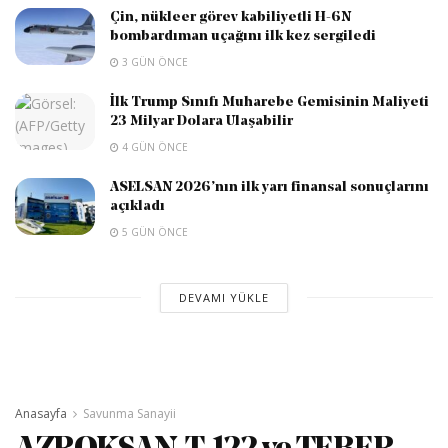
Çin, nükleer görev kabiliyetli H-6N
bombardıman uçağını ilk kez sergiledi
3 GÜN ÖNCE
İlk Trump Sınıfı Muharebe Gemisinin Maliyeti
23 Milyar Dolara Ulaşabilir
4 GÜN ÖNCE
ASELSAN 2026’nın ilk yarı finansal sonuçlarını
açıkladı
5 GÜN ÖNCE
DEVAMI YÜKLE
Anasayfa
Savunma Sanayii