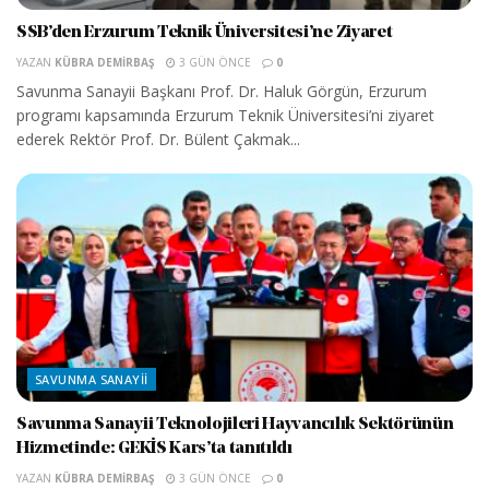
SSB’den Erzurum Teknik Üniversitesi’ne Ziyaret
YAZAN
KÜBRA DEMIRBAŞ
3 GÜN ÖNCE
0
Savunma Sanayii Başkanı Prof. Dr. Haluk Görgün, Erzurum
programı kapsamında Erzurum Teknik Üniversitesi’ni ziyaret
ederek Rektör Prof. Dr. Bülent Çakmak...
SAVUNMA SANAYII
Savunma Sanayii Teknolojileri Hayvancılık Sektörünün
Hizmetinde: GEKİS Kars’ta tanıtıldı
YAZAN
KÜBRA DEMIRBAŞ
3 GÜN ÖNCE
0