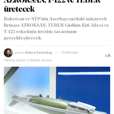
AZROKSAN, T-122 ve TEBER
üretecek
Roketsan ve STP’nin Azerbaycan’daki müşterek
firması AZROKSAN, TEBER Güdüm Kiti Ailesi ve
T-122 roketinin üretim-tasarımını
gerçekleştirecek.
yazan
Kübra Demirbaş
25/09/2024
A
A
Okuma Süresi: 2 dakika okuma