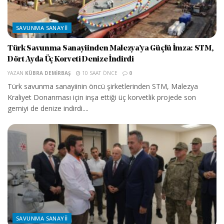
SAVUNMA SANAYII
Türk Savunma Sanayiinden Malezya’ya Güçlü İmza: STM,
Dört Ayda Üç Korveti Denize İndirdi
YAZAN
KÜBRA DEMIRBAŞ
10 SAAT ÖNCE
0
Türk savunma sanayiinin öncü şirketlerinden STM, Malezya
Kraliyet Donanması için inşa ettiği üç korvetlik projede son
gemiyi de denize indirdi....
SAVUNMA SANAYII