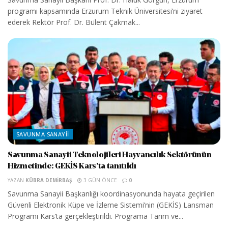
programı kapsamında Erzurum Teknik Üniversitesi’ni ziyaret
ederek Rektör Prof. Dr. Bülent Çakmak...
SAVUNMA SANAYII
Savunma Sanayii Teknolojileri Hayvancılık Sektörünün
Hizmetinde: GEKİS Kars’ta tanıtıldı
YAZAN
KÜBRA DEMIRBAŞ
3 GÜN ÖNCE
0
Savunma Sanayii Başkanlığı koordinasyonunda hayata geçirilen
Güvenli Elektronik Küpe ve İzleme Sistemi’nin (GEKİS) Lansman
Programı Kars’ta gerçekleştirildi. Programa Tarım ve...