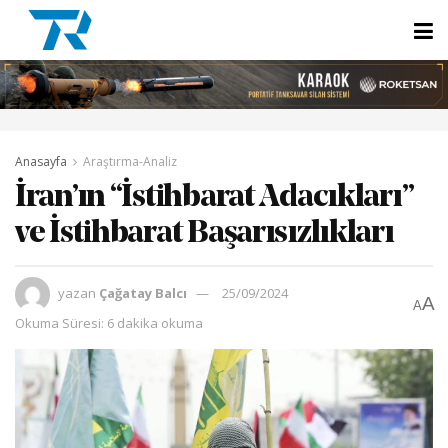
Anasayfa
Araştırma-Analiz
İran’ın “İstihbarat Adacıkları”
ve İstihbarat Başarısızlıkları
yazan
Çağatay Balcı
25/09/2024
A
A
Okuma Süresi: 6 dakika okuma