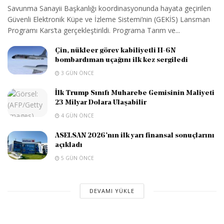
Savunma Sanayii Başkanlığı koordinasyonunda hayata geçirilen
Güvenli Elektronik Küpe ve İzleme Sistemi’nin (GEKİS) Lansman
Programı Kars’ta gerçekleştirildi. Programa Tarım ve...
Çin, nükleer görev kabiliyetli H-6N
bombardıman uçağını ilk kez sergiledi
3 GÜN ÖNCE
İlk Trump Sınıfı Muharebe Gemisinin Maliyeti
23 Milyar Dolara Ulaşabilir
4 GÜN ÖNCE
ASELSAN 2026’nın ilk yarı finansal sonuçlarını
açıkladı
5 GÜN ÖNCE
DEVAMI YÜKLE