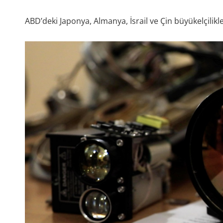
ABD’deki Japonya, Almanya, İsrail ve Çin büyükelçilik