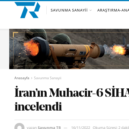
SAVUNMA SANAYII
ARAŞTIRMA-ANA
Anasayfa
Savunma Sanayii
İran’ın Muhacir-6 SİHA’
incelendi
yazan
Savunma TR
16/11/2022
Okuma Süresi: 2 dak