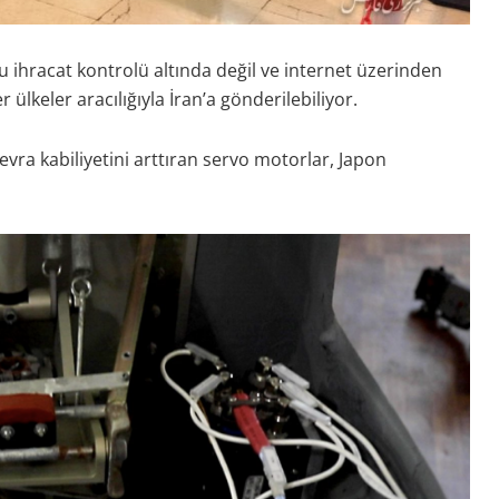
ğu ihracat kontrolü altında değil ve internet üzerinden
 ülkeler aracılığıyla İran’a gönderilebiliyor.
vra kabiliyetini arttıran servo motorlar, Japon