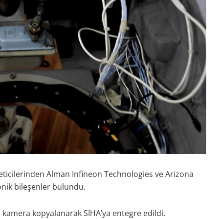
reticilerinden Alman Infineon Technologies ve Arizona
onik bileşenler bulundu.
esi kamera kopyalanarak SİHA’ya entegre edildi.