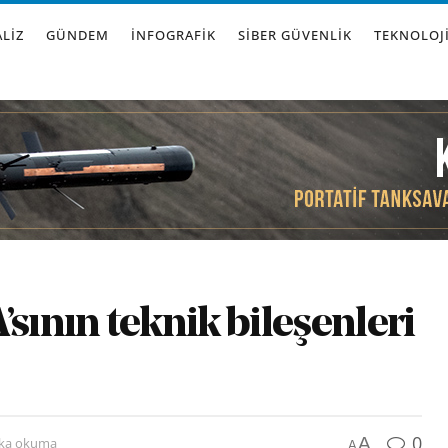
LIZ
GÜNDEM
İNFOGRAFIK
SIBER GÜVENLIK
TEKNOLOJ
sının teknik bileşenleri
0
A
ika okuma
A