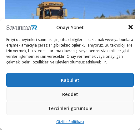
Onayı Yönet
En iyi deneyimleri sunmak için, cihaz bilgilerini saklamak ve/veya bunlara
erişmek amacıyla çerezler gibi teknolojiler kullanıyoruz. Bu teknolojilere
izin vermek, bu sitedeki tarama davranışı veya benzersiz kimlikler gibi
verileri işlememize izin verecektir. Onay vermemek veya onayı geri
çekmek, belirli özellikleri ve işlevleri olumsuz etkileyebilir.
İnsansız kullanımda 270 bin saati geride bırakan
Kabul et
Tosun, Türkiye’de bir İKA platformunun ulaştığı en
Reddet
yüksek kullanım saatine erişmiş oldu.
Best Grup tarafından geliştirilen insansız zırhlı iş
Tercihleri görüntüle
makinesi Tosun, Türkiye sınırlarında ve sınır ötesinde
Gizlilik Politikası
aktif olarak kullanılıyor.
Tosun; özellikle terör operasyonları başta olmak üzere