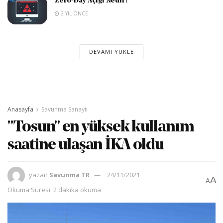
Zero-Day Açığı Nedir?
2 YIL ÖNCE
DEVAMI YÜKLE
Anasayfa
Savunma Sanayii
"Tosun" en yüksek kullanım
saatine ulaşan İKA oldu
yazan
Savunma TR
24/11/2021
A
A
Okuma Süresi: 2 dakika okuma