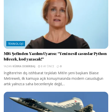
TEKNOLOJI
MI6 Şefinden Yazılım Uyarısı: “Yeni nesil casuslar Python
bilecek, kod yazacak!”
YAZAN
KÜBRA DEMIRBAŞ
8 AY ÖNCE
0
İngiltere’nin dış istihbarat teşkilatı MI6’in yeni başkanı Blaise
Metreweli, ilk kamuya açık konuşmasında modern casusluğun
artık yalnızca saha becerileriyle değil,...