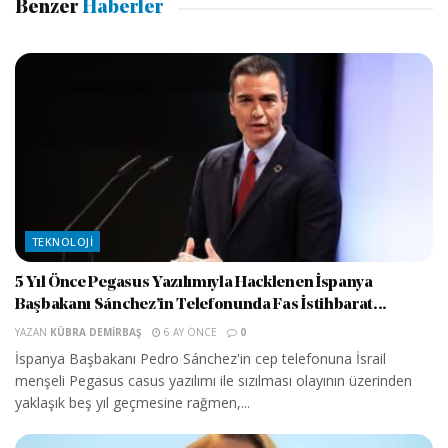
Benzer
Haberler
TEKNOLOJI
5 Yıl Önce Pegasus Yazılımıyla Hacklenen İspanya
Başbakanı Sánchez’in Telefonunda Fas İstihbarat...
YAZAN
KÜBRA DEMIRBAŞ
6 AY ÖNCE
0
İspanya Başbakanı Pedro Sánchez'in cep telefonuna İsrail
menşeli Pegasus casus yazılımı ile sızılması olayının üzerinden
yaklaşık beş yıl geçmesine rağmen,...