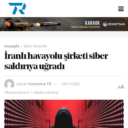
Anasayfa
Siber Güvenlik
İranlı havayolu şirketi siber
saldırıya uğradı
yazan
Savunma TR
24/11/2021
A
A
Okuma Süresi: 1 dakika okuma