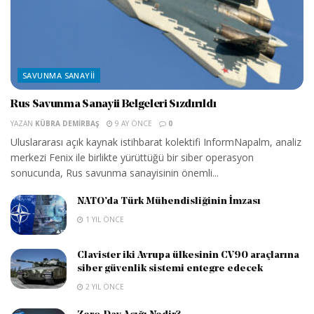
SAVUNMA SANAYII
Rus Savunma Sanayii Belgeleri Sızdırıldı
YAZAN
KÜBRA DEMIRBAŞ
9 AY ÖNCE
0
Uluslararası açık kaynak istihbarat kolektifi InformNapalm, analiz
merkezi Fenix ile birlikte yürüttüğü bir siber operasyon
sonucunda, Rus savunma sanayisinin önemli...
NATO’da Türk Mühendisliğinin İmzası
1 YIL ÖNCE
Clavister iki Avrupa ülkesinin CV90 araçlarına
siber güvenlik sistemi entegre edecek
2 YIL ÖNCE