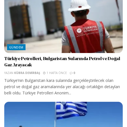
GÜNDEM
Türkiye Petrolleri, Bulgaristan Sularında Petrol ve Doğal
Gaz Arayacak
YAZAN
KÜBRA DEMIRBAŞ
1 HAFTA ÖNCE
0
Türkiye’nin Bulgaristan kara sularında gerçekleştirilecek olan
petrol ve doğal gaz aramalarında yer alacağı ortaklığın detayları
belli oldu. Türkiye Petrolleri Anonim...