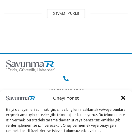
DEVAMI YÜKLE
“Etkin, Güvenilir, Haberdar”
+90 530 308 17 96
Onayı Yönet
iletisim@savunmatr.com
En iyi deneyimleri sunmak için, cihaz bilgilerini saklamak ve/veya bunlara
erişmek amacıyla çerezler gibi teknolojiler kullanıyoruz. Bu teknolojilere
izin vermek, bu sitedeki tarama davranışı veya benzersiz kimlikler gibi
verileri işlememize izin verecektir. Onay vermemek veya onayı geri
çekmek, belirli özellikleri ve işlevleri olumsuz etkileyebilir.