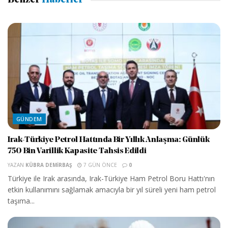
Benzer
Haberler
GÜNDEM
Irak-Türkiye Petrol Hattında Bir Yıllık Anlaşma: Günlük
750 Bin Varillik Kapasite Tahsis Edildi
YAZAN
KÜBRA DEMIRBAŞ
7 GÜN ÖNCE
0
Türkiye ile Irak arasında, Irak-Türkiye Ham Petrol Boru Hattı'nın
etkin kullanımını sağlamak amacıyla bir yıl süreli yeni ham petrol
taşıma...