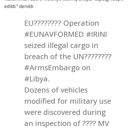
edildi.” denildi.
EU???????? Operation
#EUNAVFORMED #IRINI
seized illegal cargo in
breach of the UN????????
#ArmsEmbargo on
#Libya.
Dozens of vehicles
modified for military use
were discovered during
an inspection of ???? MV