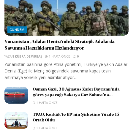
GÜNDEM
Yunanistan, Adalar Denizi’ndeki Stratejik Adalarda
Savunma Hazırlıklarını Hızlandırıyor
YAZAN
KÜBRA DEMIRBAŞ
1 HAFTA ÖNCE
0
Yunanistan basınına göre Atina yönetimi, Türkiye'ye yakın Adalar
Denizi (Ege) ile Meriç bölgesindeki savunma kapasitesini
artırmaya yönelik yeni adımlar atıyor....
Osman Gazi, 30 Ağustos Zafer Bayramı’nda
görev yapacağı Sakarya Gaz Sahası’na...
1 HAFTA ÖNCE
TPAO, Kerkük’te BP’nin Şirketine Yüzde 15
Ortak Oldu
1 HAFTA ÖNCE