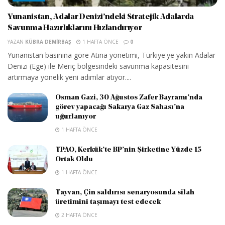
Yunanistan, Adalar Denizi’ndeki Stratejik Adalarda
Savunma Hazırlıklarını Hızlandırıyor
YAZAN
KÜBRA DEMIRBAŞ
1 HAFTA ÖNCE
0
Yunanistan basınına göre Atina yönetimi, Türkiye'ye yakın Adalar
Denizi (Ege) ile Meriç bölgesindeki savunma kapasitesini
artırmaya yönelik yeni adımlar atıyor....
Osman Gazi, 30 Ağustos Zafer Bayramı’nda
görev yapacağı Sakarya Gaz Sahası’na
uğurlanıyor
1 HAFTA ÖNCE
TPAO, Kerkük’te BP’nin Şirketine Yüzde 15
Ortak Oldu
1 HAFTA ÖNCE
Tayvan, Çin saldırısı senaryosunda silah
üretimini taşımayı test edecek
2 HAFTA ÖNCE