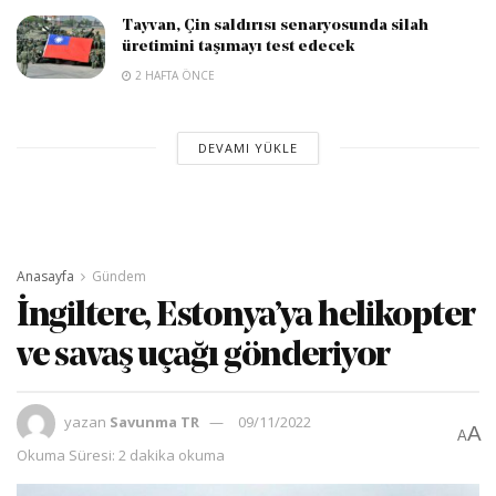
Tayvan, Çin saldırısı senaryosunda silah
üretimini taşımayı test edecek
2 HAFTA ÖNCE
DEVAMI YÜKLE
Anasayfa
Gündem
İngiltere, Estonya’ya helikopter
ve savaş uçağı gönderiyor
yazan
Savunma TR
09/11/2022
A
A
Okuma Süresi: 2 dakika okuma