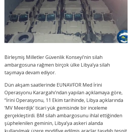
Birleşmiş Milletler Güvenlik Konseyi’nin silah
ambargosuna rağmen birçok ülke Libya’ya silah
taşımaya devam ediyor.
Dün akşam saatlerinde EUNAVFOR Med İrini
Operasyonu Karargahı’ndan yapılan açıklamaya göre,
“İrini Operasyonu, 11 Ekim tarihinde, Libya açıklarında
‘MV Meerdijk’ ticari yük gemisinde bir inceleme
gerçekleştirdi. BM silah ambargosunu ihlal ettiğinden
şüphelenilen geminin, Libya’ya askeri alanda
kullanılmak üzere modifiye edilmiş araçlar taşıdığı tespit