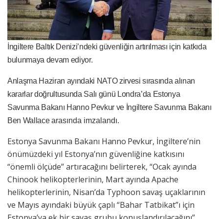
İngiltere Baltık Denizi’ndeki güvenliğin artırılması için katkıda
bulunmaya devam ediyor.
A
nlaşma Haziran ayındaki NATO zirvesi sırasında alınan
kararlar doğrultusunda Salı günü Londra’da Estonya
Savunma Bakanı Hanno Pevkur ve İngiltere Savunma Bakanı
Ben Wallace
arasında imzalandı.
Estonya Savunma Bakanı
Hanno Pevkur
, İngiltere’nin
önümüzdeki yıl Estonya’nın güvenliğine katkısını
“önemli ölçüde” artıracağını belirterek, “Ocak ayında
Chinook helikopterlerinin, Mart ayında Apache
helikopterlerinin, Nisan’da Typhoon savaş uçaklarının
ve Mayıs ayındaki büyük çaplı “Bahar Tatbikat”ı için
Estonya’ya ek bir savaş grubu konuşlandırılacağını”