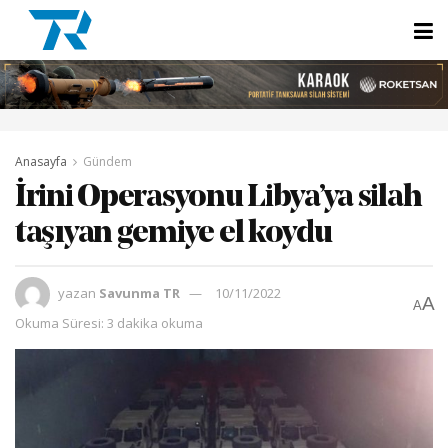
Anasayfa
Gündem
İrini Operasyonu Libya’ya silah
taşıyan gemiye el koydu
yazan
Savunma TR
10/11/2022
A
A
Okuma Süresi: 3 dakika okuma