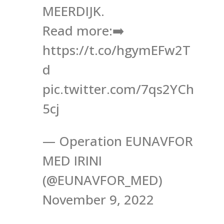
MEERDIJK.
Read more:➡️
https://t.co/hgymEFw2T
d
pic.twitter.com/7qs2YCh
5cj
— Operation EUNAVFOR
MED IRINI
(@EUNAVFOR_MED)
November 9, 2022