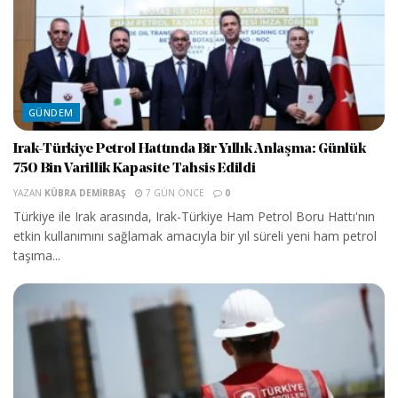
GÜNDEM
Irak-Türkiye Petrol Hattında Bir Yıllık Anlaşma: Günlük
750 Bin Varillik Kapasite Tahsis Edildi
YAZAN
KÜBRA DEMIRBAŞ
7 GÜN ÖNCE
0
Türkiye ile Irak arasında, Irak-Türkiye Ham Petrol Boru Hattı'nın
etkin kullanımını sağlamak amacıyla bir yıl süreli yeni ham petrol
taşıma...