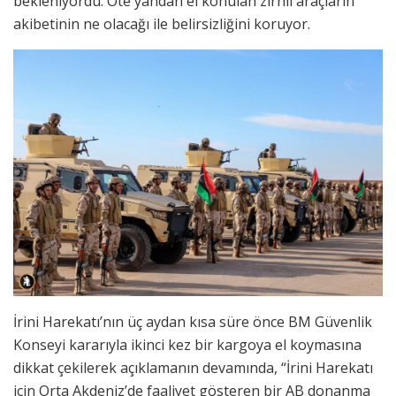
bekleniyordu. Öte yandan el konulan zırhlı araçların
akibetinin ne olacağı ile belirsizliğini koruyor.
İrini Harekatı’nın üç aydan kısa süre önce BM Güvenlik
Konseyi kararıyla ikinci kez bir kargoya el koymasına
dikkat çekilerek açıklamanın devamında, “İrini Harekatı
için Orta Akdeniz’de faaliyet gösteren bir AB donanma