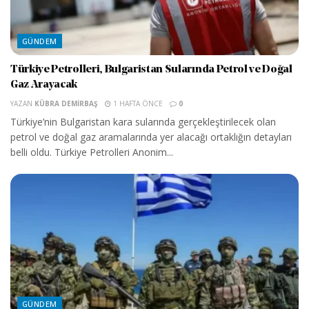
GÜNDEM
Türkiye Petrolleri, Bulgaristan Sularında Petrol ve Doğal
Gaz Arayacak
YAZAN
KÜBRA DEMIRBAŞ
1 HAFTA ÖNCE
0
Türkiye’nin Bulgaristan kara sularında gerçekleştirilecek olan
petrol ve doğal gaz aramalarında yer alacağı ortaklığın detayları
belli oldu. Türkiye Petrolleri Anonim...
GÜNDEM