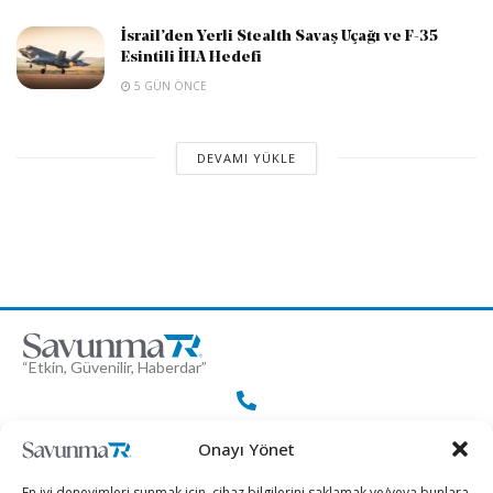
İsrail’den Yerli Stealth Savaş Uçağı ve F-35
Esintili İHA Hedefi
5 GÜN ÖNCE
DEVAMI YÜKLE
“Etkin, Güvenilir, Haberdar”
+90 530 308 17 96
Onayı Yönet
En iyi deneyimleri sunmak için, cihaz bilgilerini saklamak ve/veya bunlara