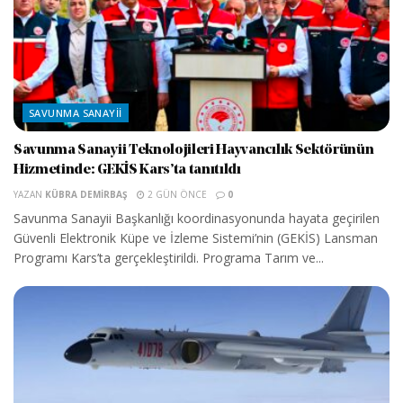
SAVUNMA SANAYII
Savunma Sanayii Teknolojileri Hayvancılık Sektörünün
Hizmetinde: GEKİS Kars’ta tanıtıldı
YAZAN
KÜBRA DEMIRBAŞ
2 GÜN ÖNCE
0
Savunma Sanayii Başkanlığı koordinasyonunda hayata geçirilen
Güvenli Elektronik Küpe ve İzleme Sistemi’nin (GEKİS) Lansman
Programı Kars’ta gerçekleştirildi. Programa Tarım ve...