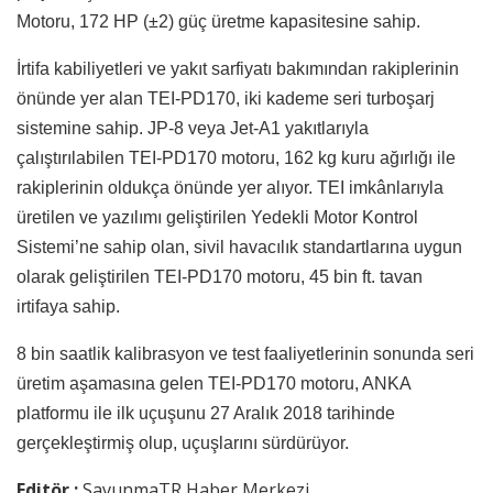
Motoru, 172 HP (±2) güç üretme kapasitesine sahip.
İrtifa kabiliyetleri ve yakıt sarfiyatı bakımından rakiplerinin
önünde yer alan TEI-PD170, iki kademe seri turboşarj
sistemine sahip. JP-8 veya Jet-A1 yakıtlarıyla
çalıştırılabilen TEI-PD170 motoru, 162 kg kuru ağırlığı ile
rakiplerinin oldukça önünde yer alıyor. TEI imkânlarıyla
üretilen ve yazılımı geliştirilen Yedekli Motor Kontrol
Sistemi’ne sahip olan, sivil havacılık standartlarına uygun
olarak geliştirilen TEI-PD170 motoru, 45 bin ft. tavan
irtifaya sahip.
8 bin saatlik kalibrasyon ve test faaliyetlerinin sonunda seri
üretim aşamasına gelen TEI-PD170 motoru, ANKA
platformu ile ilk uçuşunu 27 Aralık 2018 tarihinde
gerçekleştirmiş olup, uçuşlarını sürdürüyor.
Editör :
SavunmaTR Haber Merkezi