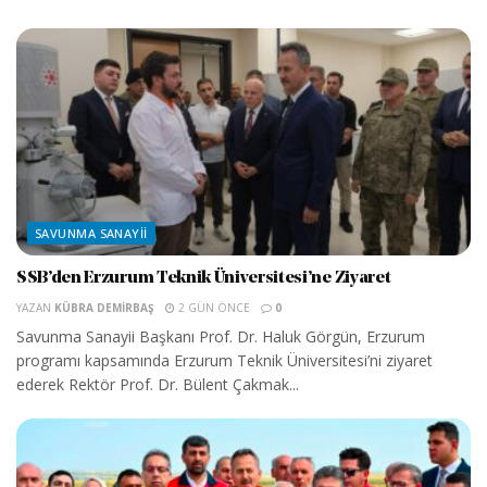
SAVUNMA SANAYII
SSB’den Erzurum Teknik Üniversitesi’ne Ziyaret
YAZAN
KÜBRA DEMIRBAŞ
2 GÜN ÖNCE
0
Savunma Sanayii Başkanı Prof. Dr. Haluk Görgün, Erzurum
programı kapsamında Erzurum Teknik Üniversitesi’ni ziyaret
ederek Rektör Prof. Dr. Bülent Çakmak...