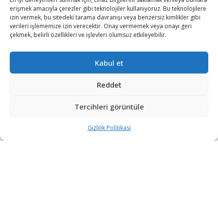
iletisim@savunmatr.com
erişmek amacıyla çerezler gibi teknolojiler kullanıyoruz. Bu teknolojilere
izin vermek, bu sitedeki tarama davranışı veya benzersiz kimlikler gibi
verileri işlememize izin verecektir. Onay vermemek veya onayı geri
çekmek, belirli özellikleri ve işlevleri olumsuz etkileyebilir.
2026 © Savunma TR. Tüm Hakları Saklıdır.
Kabul et
Savunma Sanayii
Kategoriler
SavunmaTR
Reddet
Hava Platformları
Siber Güvenlik
Hakkımızda
Kara Platformları
Teknoloji
Kariyer
Tercihleri görüntüle
Deniz Platformları
Röportajlar
Gizlilik Politikası
Gizlilik Politikası
İnsansız Sistemler
Politika
Künye
Silah Sistemleri
Dosya Haber
İletişim
Radar ve
Rapor & İnfografik
Elektronik Harp
SavunmaTR Plus
Sistemleri
Hava Savunma
Sistemleri