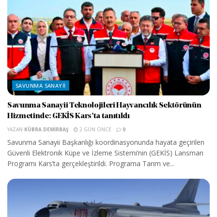
SAVUNMA SANAYII
Savunma Sanayii Teknolojileri Hayvancılık Sektörünün
Hizmetinde: GEKİS Kars’ta tanıtıldı
YAZAN
KÜBRA DEMIRBAŞ
2 GÜN ÖNCE
0
Savunma Sanayii Başkanlığı koordinasyonunda hayata geçirilen
Güvenli Elektronik Küpe ve İzleme Sistemi’nin (GEKİS) Lansman
Programı Kars’ta gerçekleştirildi. Programa Tarım ve...