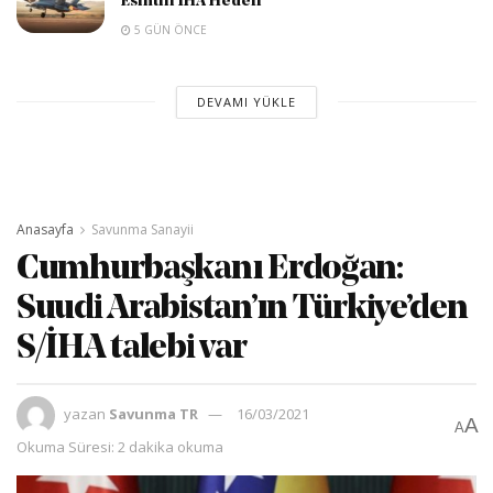
Esintili İHA Hedefi
5 GÜN ÖNCE
DEVAMI YÜKLE
Anasayfa
Savunma Sanayii
Cumhurbaşkanı Erdoğan:
Suudi Arabistan’ın Türkiye’den
S/İHA talebi var
yazan
Savunma TR
16/03/2021
A
A
Okuma Süresi: 2 dakika okuma