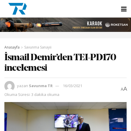
Anasayfa
Savunma Sanayii
İsmail Demir’den TEI-PD170
incelemesi
yazan
Savunma TR
16/03/2021
A
A
Okuma Süresi: 3 dakika okuma