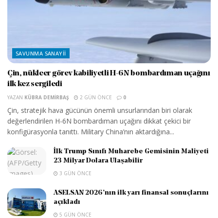
SAVUNMA SANAYII
Çin, nükleer görev kabiliyetli H-6N bombardıman uçağını
ilk kez sergiledi
YAZAN
KÜBRA DEMIRBAŞ
2 GÜN ÖNCE
0
Çin, stratejik hava gücünün önemli unsurlarından biri olarak
değerlendirilen H-6N bombardıman uçağını dikkat çekici bir
konfigürasyonla tanıttı. Military China’nın aktardığına...
İlk Trump Sınıfı Muharebe Gemisinin Maliyeti
23 Milyar Dolara Ulaşabilir
3 GÜN ÖNCE
ASELSAN 2026’nın ilk yarı finansal sonuçlarını
açıkladı
5 GÜN ÖNCE