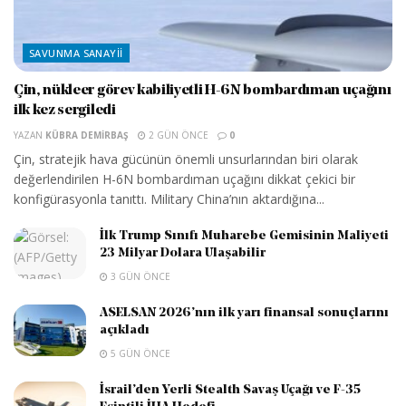
SAVUNMA SANAYII
Çin, nükleer görev kabiliyetli H-6N bombardıman uçağını
ilk kez sergiledi
YAZAN
KÜBRA DEMIRBAŞ
2 GÜN ÖNCE
0
Çin, stratejik hava gücünün önemli unsurlarından biri olarak
değerlendirilen H-6N bombardıman uçağını dikkat çekici bir
konfigürasyonla tanıttı. Military China’nın aktardığına...
İlk Trump Sınıfı Muharebe Gemisinin Maliyeti
23 Milyar Dolara Ulaşabilir
3 GÜN ÖNCE
ASELSAN 2026’nın ilk yarı finansal sonuçlarını
açıkladı
5 GÜN ÖNCE
İsrail’den Yerli Stealth Savaş Uçağı ve F-35