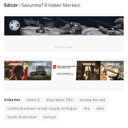
Editör :
SavunmaTR Haber Merkezi
REKLAM
Etiketler:
ANKA/S
Bayraktar TB2
bosna-hersek
cumhurbaşkanı recep tayyip erdoğan
iha
siha
Suudi Arabistan
türkiye