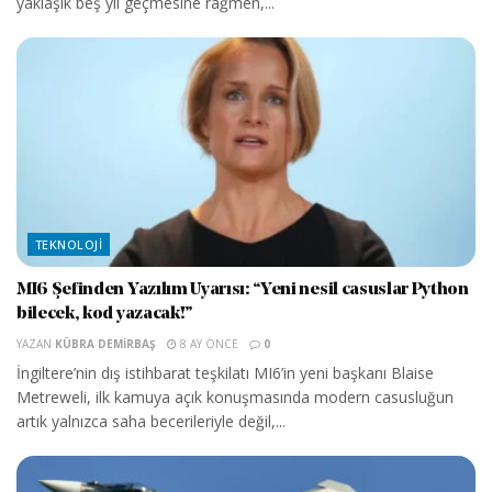
yaklaşık beş yıl geçmesine rağmen,...
TEKNOLOJI
MI6 Şefinden Yazılım Uyarısı: “Yeni nesil casuslar Python
bilecek, kod yazacak!”
YAZAN
KÜBRA DEMIRBAŞ
8 AY ÖNCE
0
İngiltere’nin dış istihbarat teşkilatı MI6’in yeni başkanı Blaise
Metreweli, ilk kamuya açık konuşmasında modern casusluğun
artık yalnızca saha becerileriyle değil,...