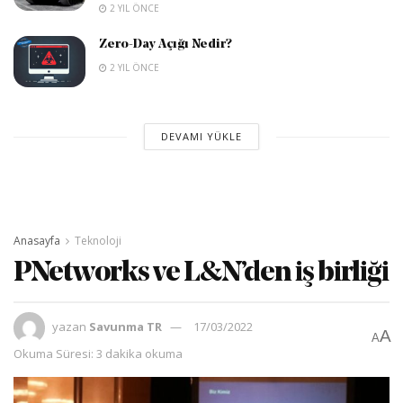
2 YIL ÖNCE
Zero-Day Açığı Nedir?
2 YIL ÖNCE
DEVAMI YÜKLE
Anasayfa
Teknoloji
PNetworks ve L&N’den iş birliği
yazan
Savunma TR
17/03/2022
A
A
Okuma Süresi: 3 dakika okuma