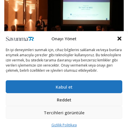
Onayı Yönet
En iyi deneyimleri sunmak için, cihaz bilgilerini saklamak ve/veya bunlara
erişmek amacıyla çerezler gibi teknolojiler kullanıyoruz. Bu teknolojilere
izin vermek, bu sitedeki tarama davranışı veya benzersiz kimlikler gibi
verileri işlememize izin verecektir. Onay vermemek veya onayı geri
Türkiye’nin veri güvenliğinin temel dayanağı olarak
çekmek, belirli özellikleri ve işlevleri olumsuz etkileyebilir.
görülen yerli üretim switch’lerin kamu kurumlarında ve özel
sektördeki kullanım alanları artıyor.
Kabul et
“Türkiye’nin verisi Türkiye’nin switch’ine emanet” sloganı
Reddet
ile tanıtımı yapılan ve Türkiye’de geliştirilen ilk yerli ve
Tercihleri görüntüle
özgün switch olma özelliğini taşıyan PNetworks switch’leri,
Türkiye’nin verisinin güvenliğinin sağlanmasında kritik rol
Gizlilik Politikası