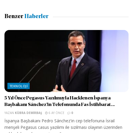
Benzer
Haberler
TEKNOLOJI
5 Yıl Önce Pegasus Yazılımıyla Hacklenen İspanya
Başbakanı Sánchez’in Telefonunda Fas İstihbarat...
YAZAN
KÜBRA DEMIRBAŞ
6 AY ÖNCE
0
İspanya Başbakanı Pedro Sánchez'in cep telefonuna İsrail
menşeli Pegasus casus yazılımı ile sızılması olayının üzerinden