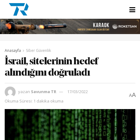
Anasayfa
Siber Güvenlik
İsrail, sitelerinin hedef
alındığını doğruladı
yazan
Savunma TR
17/03/2022
A
A
Okuma Süresi: 1 dakika okuma