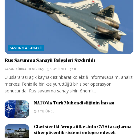
SAVUNMA SANAYII
Rus Savunma Sanayii Belgeleri Sızdırıldı
YAZAN
KÜBRA DEMIRBAŞ
9 AY ÖNCE
0
Uluslararası açık kaynak istihbarat kolektifi InformNapalm, analiz
merkezi Fenix ile birlikte yürüttüğü bir siber operasyon
sonucunda, Rus savunma sanayisinin önemli...
NATO’da Türk Mühendisliğinin İmzası
1 YIL ÖNCE
Clavister iki Avrupa ülkesinin CV90 araçlarına
siber güvenlik sistemi entegre edecek