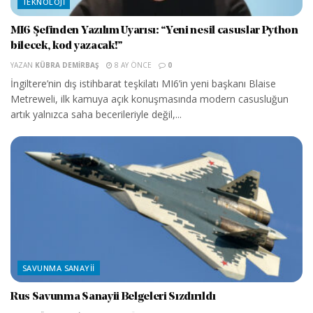
TEKNOLOJI
MI6 Şefinden Yazılım Uyarısı: “Yeni nesil casuslar Python
bilecek, kod yazacak!”
YAZAN
KÜBRA DEMIRBAŞ
8 AY ÖNCE
0
İngiltere’nin dış istihbarat teşkilatı MI6’in yeni başkanı Blaise
Metreweli, ilk kamuya açık konuşmasında modern casusluğun
artık yalnızca saha becerileriyle değil,...
SAVUNMA SANAYII
Rus Savunma Sanayii Belgeleri Sızdırıldı