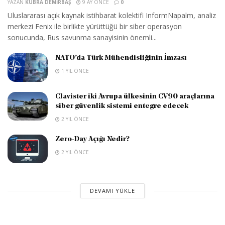
YAZAN
KÜBRA DEMIRBAŞ
9 AY ÖNCE
0
Uluslararası açık kaynak istihbarat kolektifi InformNapalm, analiz
merkezi Fenix ile birlikte yürüttüğü bir siber operasyon
sonucunda, Rus savunma sanayisinin önemli...
NATO’da Türk Mühendisliğinin İmzası
1 YIL ÖNCE
Clavister iki Avrupa ülkesinin CV90 araçlarına
siber güvenlik sistemi entegre edecek
2 YIL ÖNCE
Zero-Day Açığı Nedir?
2 YIL ÖNCE
DEVAMI YÜKLE