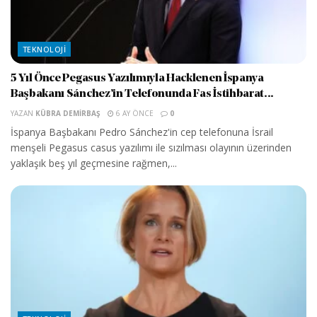
TEKNOLOJI
5 Yıl Önce Pegasus Yazılımıyla Hacklenen İspanya
Başbakanı Sánchez’in Telefonunda Fas İstihbarat...
YAZAN
KÜBRA DEMIRBAŞ
6 AY ÖNCE
0
İspanya Başbakanı Pedro Sánchez'in cep telefonuna İsrail
menşeli Pegasus casus yazılımı ile sızılması olayının üzerinden
yaklaşık beş yıl geçmesine rağmen,...