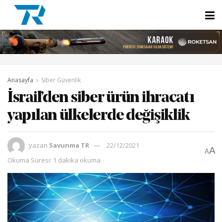
Anasayfa
Siber Güvenlik
İsrail’den siber ürün ihracatı
yapılan ülkelerde değişiklik
yazan
Savunma TR
22/12/2021
A
A
Okuma Süresi: 1 dakika okuma