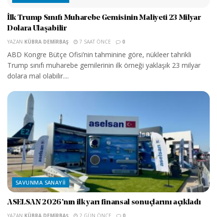
İlk Trump Sınıfı Muharebe Gemisinin Maliyeti 23 Milyar
Dolara Ulaşabilir
YAZAN
KÜBRA DEMIRBAŞ
7 SAAT ÖNCE
0
ABD Kongre Bütçe Ofisi’nin tahminine göre, nükleer tahrikli
Trump sınıfı muharebe gemilerinin ilk örneği yaklaşık 23 milyar
dolara mal olabilir....
SAVUNMA SANAYII
ASELSAN 2026’nın ilk yarı finansal sonuçlarını açıkladı
YAZAN
KÜBRA DEMIRBAŞ
2 GÜN ÖNCE
0