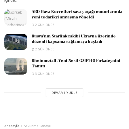
içinde...
ABD Hava Kuvvetleri savaş uçağı motorlarında
yeni tedarikçi arayışına yöneldi
2 GÜN ÖNCE
Rusya’nın Starlink rakibi Ukrayna üzerinde
düzenli kapsama sağlamaya başladı
2 GÜN ÖNCE
Rheinmetall, Yeni Nesil GMF140 Fırkateynini
Tanıttı
3 GÜN ÖNCE
DEVAMI YÜKLE
Anasayfa
Savunma Sanayii