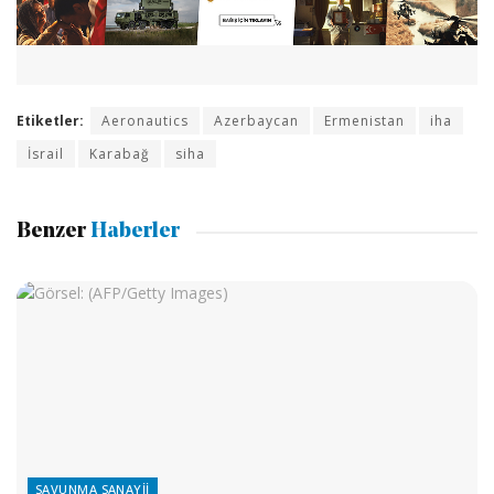
Etiketler:
Aeronautics
Azerbaycan
Ermenistan
iha
İsrail
Karabağ
siha
Benzer
Haberler
SAVUNMA SANAYII