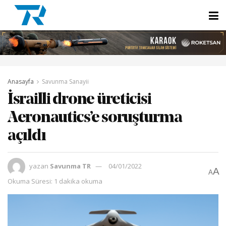
Anasayfa
Savunma Sanayii
İsrailli drone üreticisi
Aeronautics’e soruşturma
açıldı
yazan
Savunma TR
04/01/2022
A
A
Okuma Süresi: 1 dakika okuma