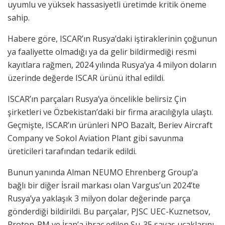
uyumlu ve yüksek hassasiyetli üretimde kritik öneme
sahip.
Habere göre, ISCAR’ın Rusya’daki iştiraklerinin çoğunun
ya faaliyette olmadığı ya da gelir bildirmediği resmi
kayıtlara rağmen, 2024 yılında Rusya’ya 4 milyon doların
üzerinde değerde ISCAR ürünü ithal edildi.
ISCAR’ın parçaları Rusya’ya öncelikle belirsiz Çin
şirketleri ve Özbekistan’daki bir firma aracılığıyla ulaştı.
Geçmişte, ISCAR’ın ürünleri NPO Bazalt, Beriev Aircraft
Company ve Sokol Aviation Plant gibi savunma
üreticileri tarafından tedarik edildi.
Bunun yanında Alman NEUMO Ehrenberg Group’a
bağlı bir diğer İsrail markası olan Vargus’un 2024’te
Rusya’ya yaklaşık 3 milyon dolar değerinde parça
gönderdiği bildirildi. Bu parçalar, PJSC UEC-Kuznetsov,
Proton-PM ve İran’a ihraç edilen Su-35 savaş uçaklarını