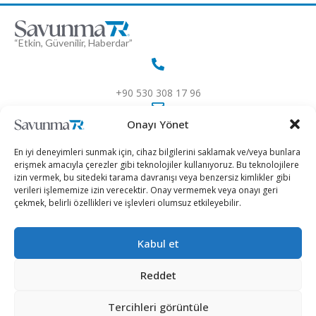
“Etkin, Güvenilir, Haberdar”
+90 530 308 17 96
Onayı Yönet
iletisim@savunmatr.com
En iyi deneyimleri sunmak için, cihaz bilgilerini saklamak ve/veya bunlara
erişmek amacıyla çerezler gibi teknolojiler kullanıyoruz. Bu teknolojilere
izin vermek, bu sitedeki tarama davranışı veya benzersiz kimlikler gibi
verileri işlememize izin verecektir. Onay vermemek veya onayı geri
2026 © Savunma TR. Tüm Hakları Saklıdır.
çekmek, belirli özellikleri ve işlevleri olumsuz etkileyebilir.
Savunma Sanayii
Kategoriler
SavunmaTR
Kabul et
Hava Platformları
Siber Güvenlik
Hakkımızda
Kara Platformları
Teknoloji
Kariyer
Reddet
Deniz Platformları
Röportajlar
Gizlilik Politikası
Tercihleri görüntüle
İnsansız Sistemler
Politika
Künye