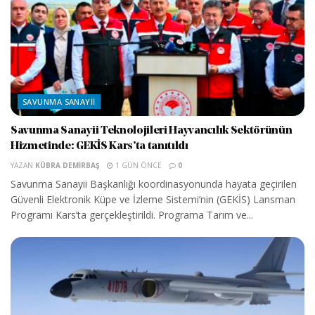
SAVUNMA SANAYII
Savunma Sanayii Teknolojileri Hayvancılık Sektörünün
Hizmetinde: GEKİS Kars’ta tanıtıldı
YAZAN
KÜBRA DEMIRBAŞ
1 GÜN ÖNCE
0
Savunma Sanayii Başkanlığı koordinasyonunda hayata geçirilen
Güvenli Elektronik Küpe ve İzleme Sistemi’nin (GEKİS) Lansman
Programı Kars’ta gerçekleştirildi. Programa Tarım ve...