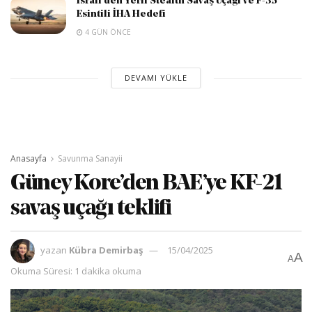
İsrail’den Yerli Stealth Savaş Uçağı ve F-35
Esintili İHA Hedefi
4 GÜN ÖNCE
DEVAMI YÜKLE
Anasayfa
Savunma Sanayii
Güney Kore’den BAE’ye KF-21
savaş uçağı teklifi
yazan
Kübra Demirbaş
15/04/2025
A
A
Okuma Süresi: 1 dakika okuma