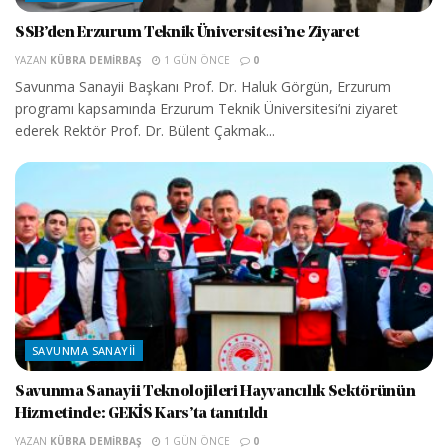
SSB’den Erzurum Teknik Üniversitesi’ne Ziyaret
YAZAN
KÜBRA DEMIRBAŞ
1 GÜN ÖNCE
0
Savunma Sanayii Başkanı Prof. Dr. Haluk Görgün, Erzurum
programı kapsamında Erzurum Teknik Üniversitesi’ni ziyaret
ederek Rektör Prof. Dr. Bülent Çakmak...
SAVUNMA SANAYII
Savunma Sanayii Teknolojileri Hayvancılık Sektörünün
Hizmetinde: GEKİS Kars’ta tanıtıldı
YAZAN
KÜBRA DEMIRBAŞ
1 GÜN ÖNCE
0