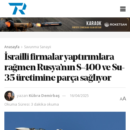
Anasayfa
Savunma Sanayii
İsrailli firmalar yaptırımlara
rağmen Rusya’nın S-400 ve Su-
35 üretimine parça sağlıyor
yazan
Kübra Demirbaş
16/04/2025
A
A
Okuma Süresi: 3 dakika okuma