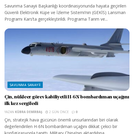
Savunma Sanayii Başkanlığı koordinasyonunda hayata geçirilen
Güvenli Elektronik Küpe ve İzleme Sistemi’nin (GEKİS) Lansman
Programı Kars’ta gerçekleştirildi. Programa Tarım ve...
SAVUNMA SANAYII
Çin, nükleer görev kabiliyetli H-6N bombardıman uçağını
ilk kez sergiledi
YAZAN
KÜBRA DEMIRBAŞ
2 GÜN ÖNCE
0
Çin, stratejik hava gücünün önemli unsurlarından biri olarak
değerlendirilen H-6N bombardıman uçağını dikkat çekici bir
konfigürasyonla tanıttı. Military China’nın aktardığına...