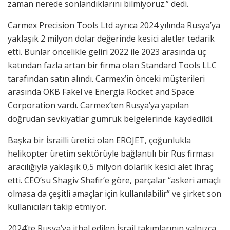
zaman nerede sonlandıklarını bilmiyoruz.” dedi.
Carmex Precision Tools Ltd ayrıca 2024 yılında Rusya’ya
yaklaşık 2 milyon dolar değerinde kesici aletler tedarik
etti. Bunlar öncelikle geliri 2022 ile 2023 arasında üç
katından fazla artan bir firma olan Standard Tools LLC
tarafından satın alındı. Carmex’in önceki müşterileri
arasında OKB Fakel ve Energia Rocket and Space
Corporation vardı. Carmex’ten Rusya’ya yapılan
doğrudan sevkiyatlar gümrük belgelerinde kaydedildi.
Başka bir İsrailli üretici olan EROJET, çoğunlukla
helikopter üretim sektörüyle bağlantılı bir Rus firması
aracılığıyla yaklaşık 0,5 milyon dolarlık kesici alet ihraç
etti. CEO’su Shagiv Shafir’e göre, parçalar “askeri amaçlı
olmasa da çeşitli amaçlar için kullanılabilir” ve şirket son
kullanıcıları takip etmiyor.
2024’te Rusya’ya ithal edilen İsrail takımlarının yalnızca