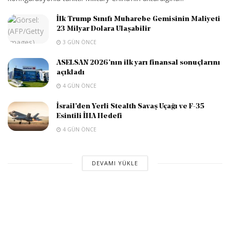
İlk Trump Sınıfı Muharebe Gemisinin Maliyeti
23 Milyar Dolara Ulaşabilir
3 GÜN ÖNCE
ASELSAN 2026’nın ilk yarı finansal sonuçlarını
açıkladı
4 GÜN ÖNCE
İsrail’den Yerli Stealth Savaş Uçağı ve F-35
Esintili İHA Hedefi
4 GÜN ÖNCE
DEVAMI YÜKLE