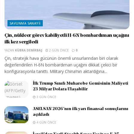
SAVUNMA SANAYII
Çin, nükleer görev kabiliyetli H-6N bombardıman uçağını
ilk kez sergiledi
YAZAN
KÜBRA DEMIRBAŞ
2 GÜN ÖNCE
0
Çin, stratejik hava gücünün önemli unsurlarından biri olarak
değerlendirilen H-6N bombardıman uçağını dikkat çekici bir
konfigürasyonla tanıttı. Military China’nın aktardığına...
İlk Trump Sınıfı Muharebe Gemisinin Maliyeti
23 Milyar Dolara Ulaşabilir
3 GÜN ÖNCE
ASELSAN 2026’nın ilk yarı finansal sonuçlarını
açıkladı
4 GÜN ÖNCE