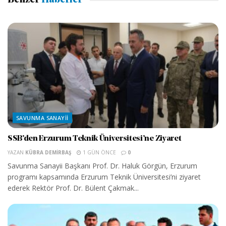
Benzer
Haberler
SAVUNMA SANAYII
SSB’den Erzurum Teknik Üniversitesi’ne Ziyaret
YAZAN
KÜBRA DEMIRBAŞ
1 GÜN ÖNCE
0
Savunma Sanayii Başkanı Prof. Dr. Haluk Görgün, Erzurum
programı kapsamında Erzurum Teknik Üniversitesi’ni ziyaret
ederek Rektör Prof. Dr. Bülent Çakmak...