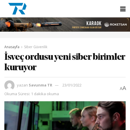
Anasayfa
Siber Güvenlik
İsveç ordusu yeni siber birimler
kuruyor
yazan
Savunma TR
23/01/2022
A
A
Okuma Süresi: 1 dakika okuma