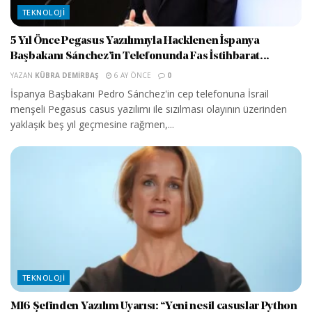
TEKNOLOJI
5 Yıl Önce Pegasus Yazılımıyla Hacklenen İspanya
Başbakanı Sánchez’in Telefonunda Fas İstihbarat...
YAZAN
KÜBRA DEMIRBAŞ
6 AY ÖNCE
0
İspanya Başbakanı Pedro Sánchez'in cep telefonuna İsrail
menşeli Pegasus casus yazılımı ile sızılması olayının üzerinden
yaklaşık beş yıl geçmesine rağmen,...
TEKNOLOJI
MI6 Şefinden Yazılım Uyarısı: “Yeni nesil casuslar Python