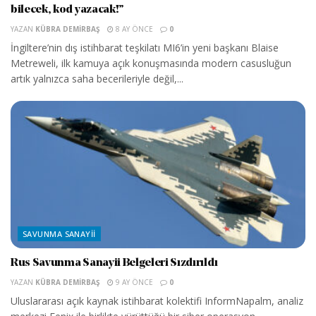
bilecek, kod yazacak!”
YAZAN
KÜBRA DEMIRBAŞ
8 AY ÖNCE
0
İngiltere’nin dış istihbarat teşkilatı MI6’in yeni başkanı Blaise
Metreweli, ilk kamuya açık konuşmasında modern casusluğun
artık yalnızca saha becerileriyle değil,...
SAVUNMA SANAYII
Rus Savunma Sanayii Belgeleri Sızdırıldı
YAZAN
KÜBRA DEMIRBAŞ
9 AY ÖNCE
0
Uluslararası açık kaynak istihbarat kolektifi InformNapalm, analiz