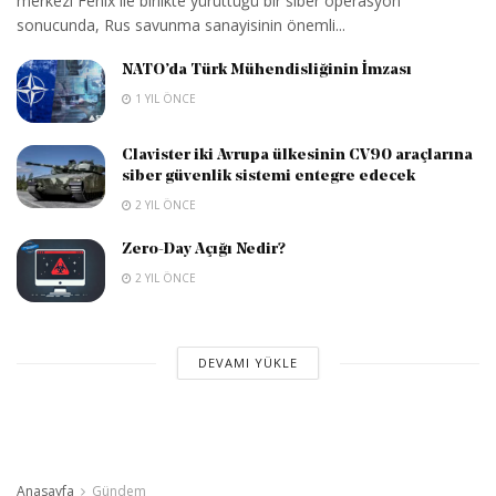
merkezi Fenix ile birlikte yürüttüğü bir siber operasyon
sonucunda, Rus savunma sanayisinin önemli...
NATO’da Türk Mühendisliğinin İmzası
1 YIL ÖNCE
Clavister iki Avrupa ülkesinin CV90 araçlarına
siber güvenlik sistemi entegre edecek
2 YIL ÖNCE
Zero-Day Açığı Nedir?
2 YIL ÖNCE
DEVAMI YÜKLE
Anasayfa
Gündem