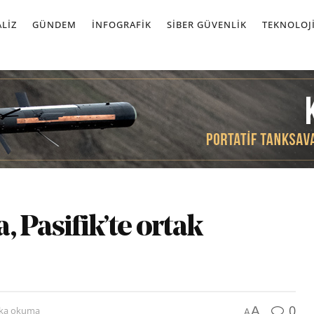
LIZ
GÜNDEM
İNFOGRAFIK
SIBER GÜVENLIK
TEKNOLOJ
 Pasifik’te ortak
0
A
ika okuma
A