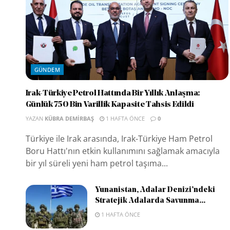
GÜNDEM
Irak-Türkiye Petrol Hattında Bir Yıllık Anlaşma:
Günlük 750 Bin Varillik Kapasite Tahsis Edildi
YAZAN
KÜBRA DEMIRBAŞ
1 HAFTA ÖNCE
0
Türkiye ile Irak arasında, Irak-Türkiye Ham Petrol
Boru Hattı'nın etkin kullanımını sağlamak amacıyla
bir yıl süreli yeni ham petrol taşıma...
Yunanistan, Adalar Denizi’ndeki
Stratejik Adalarda Savunma...
1 HAFTA ÖNCE