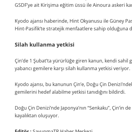
GSDF’ye ait Kirişima eğitim üssü ile Ainoura askeri k
Kyodo ajansı haberinde, Hint Okyanusu ile Güney Pasi
Hint-Pasifik’te stratejik menfaatlere sahip olduğuna di
Silah kullanma yetkisi
Çin’de 1 Şubat’ta yürürlüğe giren kanun, kendi sahil
yabancı gemilere karşı silah kullanma yetkisi veriyor.
Kyodo ajansı, bu kanunun Çin’e, Doğu Çin Denizi’ndek
gemilerini hedef alabilme yetkisi tanıdığını bildirdi.
Doğu Çin Denizi’nde Japonya’nın “Senkaku”, Çin’in de 
kayalıktan oluşuyor.
Editör :
SavunmaTR Haber Merkezi