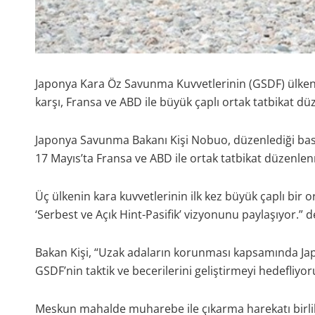
Japonya Kara Öz Savunma Kuvvetlerinin (GSDF) ülkenin
karşı, Fransa ve ABD ile büyük çaplı ortak tatbikat düz
Japonya Savunma Bakanı Kişi Nobuo, düzenlediği bası
17 Mayıs’ta Fransa ve ABD ile ortak tatbikat düzenlenm
Üç ülkenin kara kuvvetlerinin ilk kez büyük çaplı bir o
‘Serbest ve Açık Hint-Pasifik’ vizyonunu paylaşıyor.” d
Bakan Kişi, “Uzak adaların korunması kapsamında Japo
GSDF’nin taktik ve becerilerini geliştirmeyi hedefliyor
Meskun mahalde muharebe ile çıkarma harekatı birlik