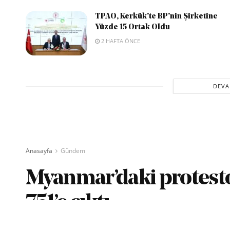
TPAO, Kerkük’te BP’nin Şirketine
Yüzde 15 Ortak Oldu
2 HAFTA ÖNCE
DEVA
Anasayfa
Gündem
Myanmar’daki protestol
751’e çıktı