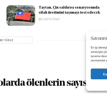
Tayvan, Çin saldırısı senaryosunda
silah üretimini taşımayı test edecek
2 HAFTA ÖNCE
MI YÜKLE
En iyi deney
amacıyla çer
tarama davra
vermemek vey
Ka
arda ölenlerin sayısı