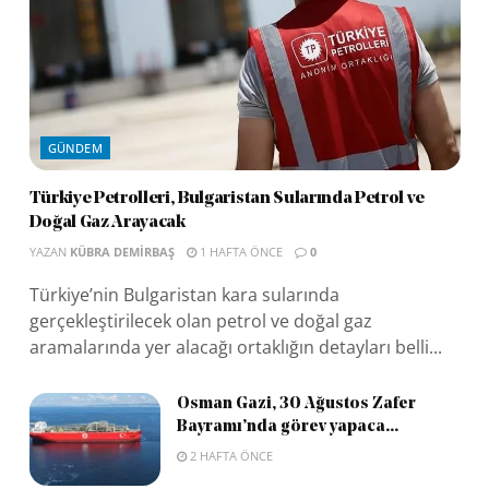
GÜNDEM
Türkiye Petrolleri, Bulgaristan Sularında Petrol ve
Doğal Gaz Arayacak
YAZAN
KÜBRA DEMIRBAŞ
1 HAFTA ÖNCE
0
Türkiye’nin Bulgaristan kara sularında
gerçekleştirilecek olan petrol ve doğal gaz
aramalarında yer alacağı ortaklığın detayları belli...
Osman Gazi, 30 Ağustos Zafer
Bayramı’nda görev yapaca...
2 HAFTA ÖNCE