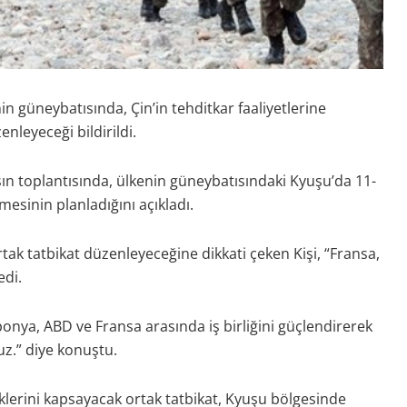
 güneybatısında, Çin’in tehditkar faaliyetlerine
enleyeceği bildirildi.
n toplantısında, ülkenin güneybatısındaki Kyuşu’da 11-
esinin planladığını açıkladı.
rtak tatbikat düzenleyeceğine dikkati çeken Kişi, “Fransa,
edi.
nya, ABD ve Fransa arasında iş birliğini güçlendirerek
uz.” diye konuştu.
lerini kapsayacak ortak tatbikat, Kyuşu bölgesinde