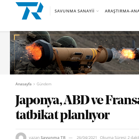
SAVUNMA SANAYII
ARAŞTIRMA-ANA
Anasayfa
Gündem
Japonya, ABD ve Fransa,
tatbikat planlıyor
yazan
Savunma TR
26/04/2021
Okuma Süresi: 2 dak