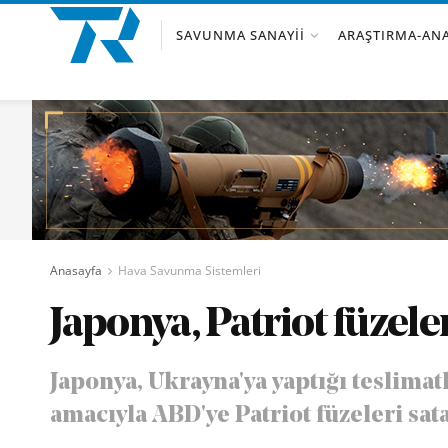
SAVUNMA SANAYII
ARAŞTIRMA-ANA
Anasayfa
Hava Savunma Sistemleri
Japonya, Patriot füzele
Japonya, Ukrayna'ya yaptığı teslima
amacıyla ABD'ye Patriot füzeleri sat