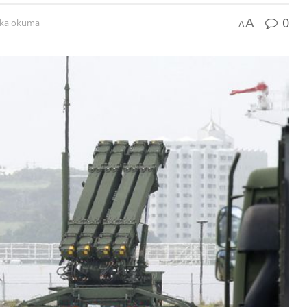
0
A
ika okuma
A