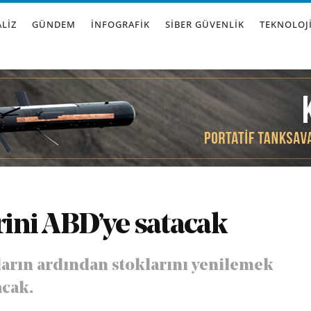
LIZ
GÜNDEM
İNFOGRAFIK
SIBER GÜVENLIK
TEKNOLOJ
rini ABD’ye satacak
tların ardından stoklarını yenilemek
acak.