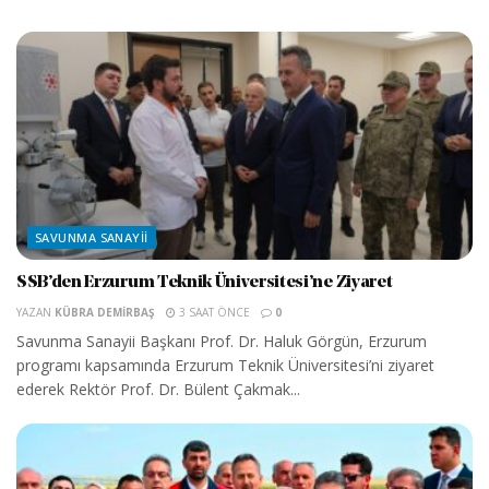
SAVUNMA SANAYII
SSB’den Erzurum Teknik Üniversitesi’ne Ziyaret
YAZAN
KÜBRA DEMIRBAŞ
3 SAAT ÖNCE
0
Savunma Sanayii Başkanı Prof. Dr. Haluk Görgün, Erzurum
programı kapsamında Erzurum Teknik Üniversitesi’ni ziyaret
ederek Rektör Prof. Dr. Bülent Çakmak...