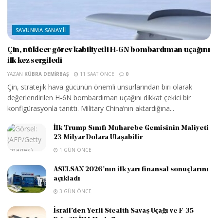
SAVUNMA SANAYII
Çin, nükleer görev kabiliyetli H-6N bombardıman uçağını
ilk kez sergiledi
YAZAN
KÜBRA DEMIRBAŞ
11 SAAT ÖNCE
0
Çin, stratejik hava gücünün önemli unsurlarından biri olarak
değerlendirilen H-6N bombardıman uçağını dikkat çekici bir
konfigürasyonla tanıttı. Military China’nın aktardığına...
İlk Trump Sınıfı Muharebe Gemisinin Maliyeti
23 Milyar Dolara Ulaşabilir
1 GÜN ÖNCE
ASELSAN 2026’nın ilk yarı finansal sonuçlarını
açıkladı
3 GÜN ÖNCE
İsrail’den Yerli Stealth Savaş Uçağı ve F-35