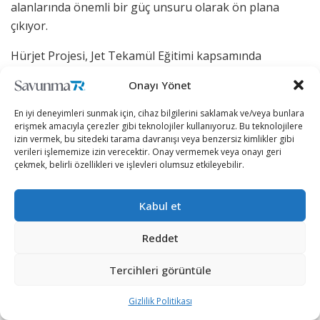
alanlarında önemli bir güç unsuru olarak ön plana
çıkıyor.
Hürjet Projesi, Jet Tekamül Eğitimi kapsamında
kullanılan T-38 uçakları ile Akrotim gösterilerinde
Onayı Yönet
kullanılan F-5 uçaklarının yerine Türk Hava Kuvvetleri
envanterine dahil edilmek üzere başlatıldı.
En iyi deneyimleri sunmak için, cihaz bilgilerini saklamak ve/veya bunlara
erişmek amacıyla çerezler gibi teknolojiler kullanıyoruz. Bu teknolojilere
izin vermek, bu sitedeki tarama davranışı veya benzersiz kimlikler gibi
Hizmet süresi 20 yılı aşan Jet Eğitim Uçaklarının yerine
verileri işlememize izin verecektir. Onay vermemek veya onayı geri
kullanılacak olan HÜRJET’in; sayısı hızla artan 5’inci nesil
çekmek, belirli özellikleri ve işlevleri olumsuz etkileyebilir.
uçaklar (TFX, F-35, vb.) ve güncellenen
konfigürasyonlarına hitap edecek jet eğitim uçağı
Kabul et
olarak kullanılması hedefleniyor.
Reddet
TUSAŞ HÜRJET Programını; eğitim uçağı/sistem üretimi
ve tasarımında sahip olduğu maliyet etkin bilgi ve
Tercihleri görüntüle
tecrübesini pazarda ortaya çıkan potansiyelin
karşılanması amacıyla başlattı.
Gizlilik Politikası