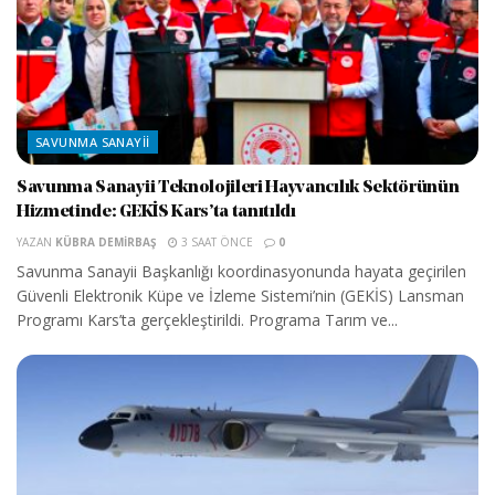
SAVUNMA SANAYII
Savunma Sanayii Teknolojileri Hayvancılık Sektörünün
Hizmetinde: GEKİS Kars’ta tanıtıldı
YAZAN
KÜBRA DEMIRBAŞ
3 SAAT ÖNCE
0
Savunma Sanayii Başkanlığı koordinasyonunda hayata geçirilen
Güvenli Elektronik Küpe ve İzleme Sistemi’nin (GEKİS) Lansman
Programı Kars’ta gerçekleştirildi. Programa Tarım ve...