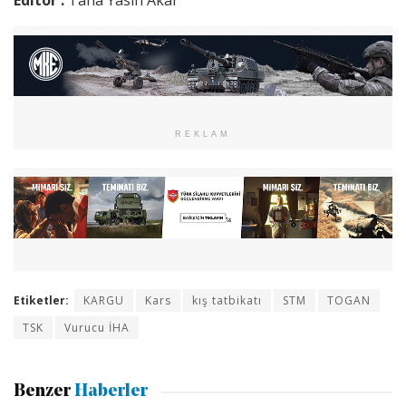
REKLAM
Etiketler:
KARGU
Kars
kış tatbikatı
STM
TOGAN
TSK
Vurucu İHA
Benzer
Haberler