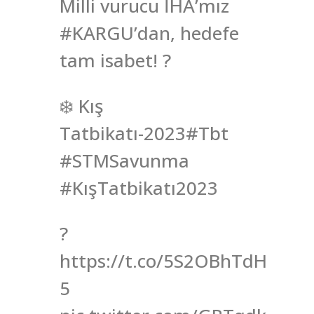
Milli vurucu İHA’mız
#KARGU’dan, hedefe
tam isabet! ?
❄️ Kış
Tatbikatı-2023#Tbt
#STMSavunma
#KışTatbikatı2023
?
https://t.co/5S2OBhTdH
5