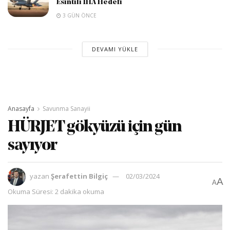
Esintili İHA Hedefi
3 GÜN ÖNCE
DEVAMI YÜKLE
Anasayfa
Savunma Sanayii
HÜRJET gökyüzü için gün
sayıyor
yazan
Şerafettin Bilgiç
02/03/2024
A
A
Okuma Süresi: 2 dakika okuma