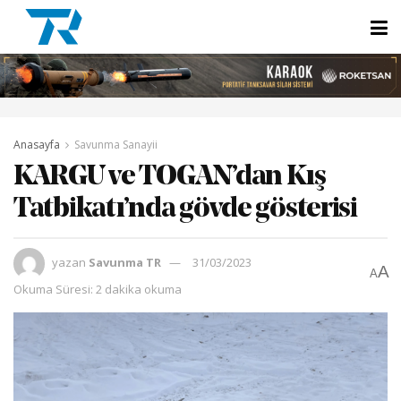
Anasayfa
Savunma Sanayii
KARGU ve TOGAN’dan Kış
Tatbikatı’nda gövde gösterisi
yazan
Savunma TR
31/03/2023
A
A
Okuma Süresi: 2 dakika okuma