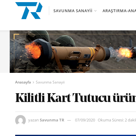
SAVUNMA SANAYII
ARAŞTIRMA-ANA
Anasayfa
Savunma Sanayii
Kilitli Kart Tutucu ürün
yazan
Savunma TR
07/09/2020
Okuma Süresi: 2 dak