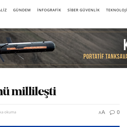
LIZ
GÜNDEM
İNFOGRAFIK
SIBER GÜVENLIK
TEKNOLOJ
ü millileşti
0
A
ika okuma
A