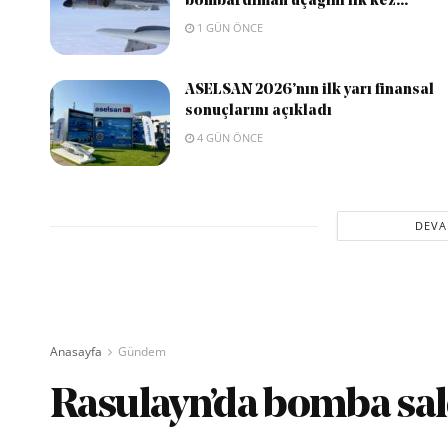
bombardıman uçağını ilk kez...
1 GÜN ÖNCE
ASELSAN 2026’nın ilk yarı finansal
sonuçlarını açıkladı
4 GÜN ÖNCE
DEVA
Anasayfa
Gündem
Rasulayn’da bomba sald