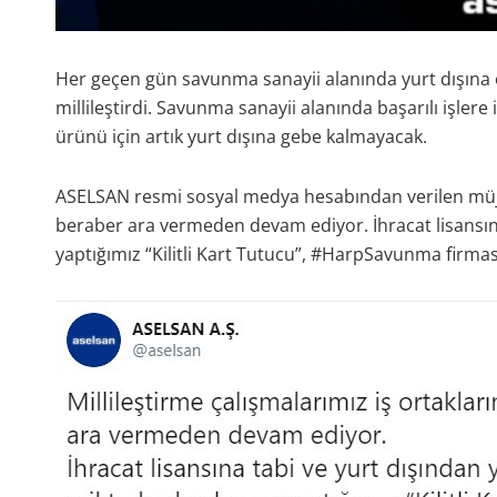
Her geçen gün savunma sanayii alanında yurt dışına o
millileştirdi. Savunma sanayii alanında başarılı işler
ürünü için artık yurt dışına gebe kalmayacak.
ASELSAN resmi sosyal medya hesabından verilen müjde 
beraber ara vermeden devam ediyor. İhracat lisansına
yaptığımız “Kilitli Kart Tutucu”, #HarpSavunma firması ü