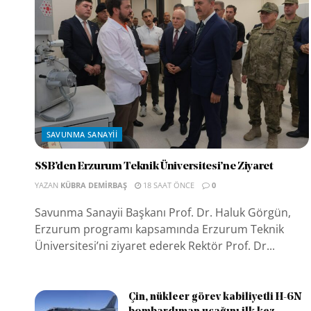
SAVUNMA SANAYII
SSB’den Erzurum Teknik Üniversitesi’ne Ziyaret
YAZAN
KÜBRA DEMIRBAŞ
18 SAAT ÖNCE
0
Savunma Sanayii Başkanı Prof. Dr. Haluk Görgün,
Erzurum programı kapsamında Erzurum Teknik
Üniversitesi’ni ziyaret ederek Rektör Prof. Dr...
Çin, nükleer görev kabiliyetli H-6N