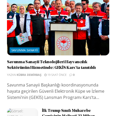
SAVUNMA SANAYII
Savunma Sanayii Teknolojileri Hayvancılık
Sektörünün Hizmetinde: GEKİS Kars’ta tanıtıldı
YAZAN
KÜBRA DEMIRBAŞ
19 SAAT ÖNCE
0
Savunma Sanayii Başkanlığı koordinasyonunda
hayata geçirilen Güvenli Elektronik Küpe ve İzleme
Sistemi’nin (GEKİS) Lansman Programı Kars’ta...
İlk Trump Sınıfı Muharebe