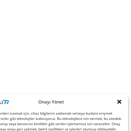
Onayı Yönet
imleri sunmak için, cihaz bilgilerini saklamak ve/veya bunlara erişmek
ezler gibi teknolojiler kullanıyoruz. Bu teknolojilere izin vermek, bu sitedeki
nışı veya benzersiz kimlikler gibi verileri işlememize izin verecektir. Onay
a onayı geri çekmek, belirli özellikleri ve işlevleri olumsuz etkileyebilir.