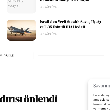
Gemisinin Maliyeti 23 Milyar...
2 GÜN ÖNCE
İsrail’den Yerli Stealth Savaş Uçağı
ve F-35 Esintili İHA Hedefi
4 GÜN ÖNCE
MI YÜKLE
En iyi deney
ırısı önlendi
amacıyla çer
tarama davra
vermemek vey