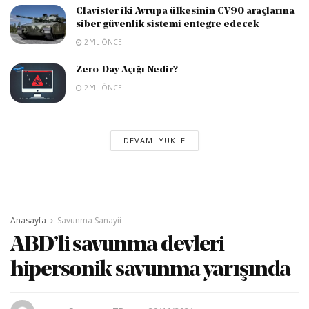
Clavister iki Avrupa ülkesinin CV90 araçlarına
siber güvenlik sistemi entegre edecek
2 YIL ÖNCE
Zero-Day Açığı Nedir?
2 YIL ÖNCE
DEVAMI YÜKLE
Anasayfa
Savunma Sanayii
ABD’li savunma devleri
hipersonik savunma yarışında