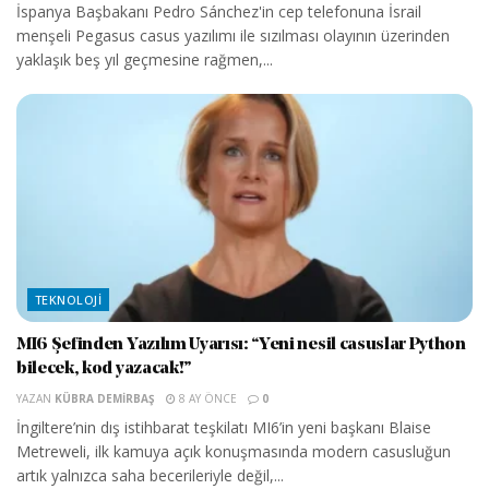
İspanya Başbakanı Pedro Sánchez'in cep telefonuna İsrail
menşeli Pegasus casus yazılımı ile sızılması olayının üzerinden
yaklaşık beş yıl geçmesine rağmen,...
TEKNOLOJI
MI6 Şefinden Yazılım Uyarısı: “Yeni nesil casuslar Python
bilecek, kod yazacak!”
YAZAN
KÜBRA DEMIRBAŞ
8 AY ÖNCE
0
İngiltere’nin dış istihbarat teşkilatı MI6’in yeni başkanı Blaise
Metreweli, ilk kamuya açık konuşmasında modern casusluğun
artık yalnızca saha becerileriyle değil,...