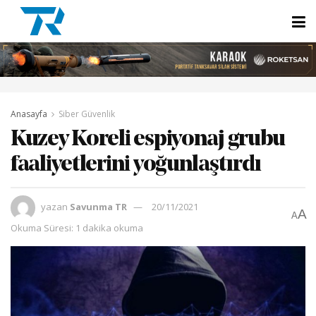
Anasayfa
Siber Güvenlik
Kuzey Koreli espiyonaj grubu
faaliyetlerini yoğunlaştırdı
yazan
Savunma TR
20/11/2021
A
A
Okuma Süresi: 1 dakika okuma