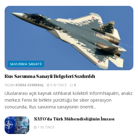
SAVUNMA SANAYII
Rus Savunma Sanayii Belgeleri Sızdırıldı
YAZAN
KÜBRA DEMIRBAŞ
9 AY ÖNCE
0
Uluslararası açık kaynak istihbarat kolektifi InformNapalm, analiz
merkezi Fenix ile birlikte yürüttüğü bir siber operasyon
sonucunda, Rus savunma sanayisinin önemli...
NATO’da Türk Mühendisliğinin İmzası
1 YIL ÖNCE