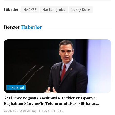
Etiketler:
HACKER
Hacker grubu
Kuzey Kore
Benzer
Haberler
TEKNOLOJI
5 Yıl Önce Pegasus Yazılımıyla Hacklenen İspanya
Başbakanı Sánchez’in Telefonunda Fas İstihbarat...
YAZAN
KÜBRA DEMIRBAŞ
6 AY ÖNCE
0