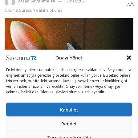
yazan
Savunma TR
20/11/2021
A
A
Okuma Süresi: 1 dakika okuma
Onayı Yönet
En iyi deneyimleri sunmak için, cihaz bilgilerini saklamak ve/veya bunlara
erişmek amacıyla çerezler gibi teknolojiler kullanıyoruz. Bu teknolojilere
izin vermek, bu sitedeki tarama davranışı veya benzersiz kimlikler gibi
verileri işlememize izin verecektir. Onay vermemek veya onayı geri
çekmek, belirli özellikleri ve işlevleri olumsuz etkileyebilir.
Pentagon’un isteği üzerine ABD’nin önde gelen
savunma şirketleri hipersonik silah saldırısına karşı
Kabul et
savunma sağlanmasına yönelik füze sistemi geliştirmek
için rekabet edecek.
Reddet
Breaking Defense sistesinde yer alan habere göre
Tercihleri görüntüle