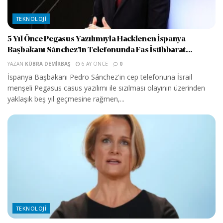
TEKNOLOJI
5 Yıl Önce Pegasus Yazılımıyla Hacklenen İspanya
Başbakanı Sánchez’in Telefonunda Fas İstihbarat...
YAZAN
KÜBRA DEMIRBAŞ
6 AY ÖNCE
0
İspanya Başbakanı Pedro Sánchez'in cep telefonuna İsrail
menşeli Pegasus casus yazılımı ile sızılması olayının üzerinden
yaklaşık beş yıl geçmesine rağmen,...
TEKNOLOJI