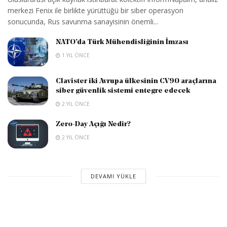
merkezi Fenix ile birlikte yürüttüğü bir siber operasyon
sonucunda, Rus savunma sanayisinin önemli...
NATO’da Türk Mühendisliğinin İmzası
1 YIL ÖNCE
Clavister iki Avrupa ülkesinin CV90 araçlarına
siber güvenlik sistemi entegre edecek
2 YIL ÖNCE
Zero-Day Açığı Nedir?
2 YIL ÖNCE
DEVAMI YÜKLE