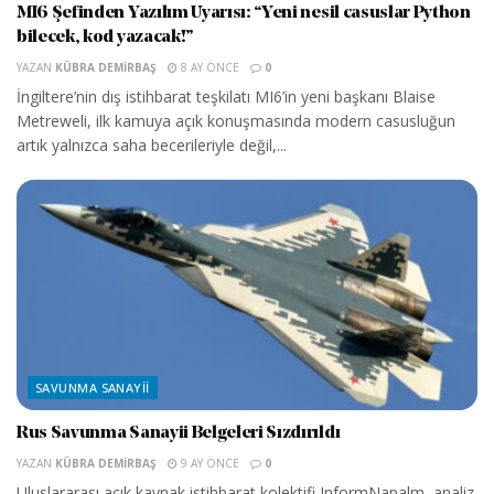
MI6 Şefinden Yazılım Uyarısı: “Yeni nesil casuslar Python
bilecek, kod yazacak!”
YAZAN
KÜBRA DEMIRBAŞ
8 AY ÖNCE
0
İngiltere’nin dış istihbarat teşkilatı MI6’in yeni başkanı Blaise
Metreweli, ilk kamuya açık konuşmasında modern casusluğun
artık yalnızca saha becerileriyle değil,...
SAVUNMA SANAYII
Rus Savunma Sanayii Belgeleri Sızdırıldı
YAZAN
KÜBRA DEMIRBAŞ
9 AY ÖNCE
0
Uluslararası açık kaynak istihbarat kolektifi InformNapalm, analiz