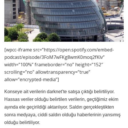
[wpcc-iframe src=”https://open.spotify.com/embed-
podcast/episode/3FoM7wFKg8wmK0moq2fKlv”
width=”100%” frameborder=”no” height=”152″
scrolling=”no” allowtransparency=”true”
allow=”encrypted-media”]
Konseye ait verilerin darknet’te satışa çıktığı belirtiliyor.
Hassas veriler olduğu belirtilen verilerin, geçtiğimiz ekim
ayında ele geçirildiği aktarılıyor. Saldırı gerçekleştikten
sonra medyaya, ciddi saldırı olduğu haberlerinin yansımış
olduğu belirtiliyor.