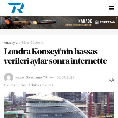
Anasayfa
Siber Güvenlik
Londra Konseyi’nin hassas
verileri aylar sonra internette
yazan
Savunma TR
08/01/2021
A
A
Okuma Süresi: 1 dakika okuma