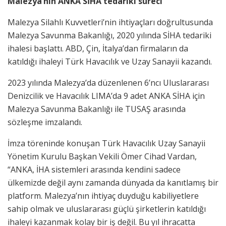
Malezya’nın ANKA SİHA tedariki süreci
Malezya Silahlı Kuvvetleri’nin ihtiyaçları doğrultusunda
Malezya Savunma Bakanlığı, 2020 yılında SİHA tedariki
ihalesi başlattı. ABD, Çin, İtalya’dan firmaların da
katıldığı ihaleyi Türk Havacılık ve Uzay Sanayii kazandı.
2023 yılında Malezya’da düzenlenen 6’ncı Uluslararası
Denizcilik ve Havacılık LIMA’da 9 adet ANKA SİHA için
Malezya Savunma Bakanlığı ile TUSAŞ arasında
sözleşme imzalandı.
İmza töreninde konuşan Türk Havacılık Uzay Sanayii
Yönetim Kurulu Başkan Vekili Ömer Cihad Vardan,
“ANKA, İHA sistemleri arasında kendini sadece
ülkemizde değil aynı zamanda dünyada da kanıtlamış bir
platform. Malezya’nın ihtiyaç duyduğu kabiliyetlere
sahip olmak ve uluslararası güçlü şirketlerin katıldığı
ihaleyi kazanmak kolay bir iş değil. Bu yıl ihracatta