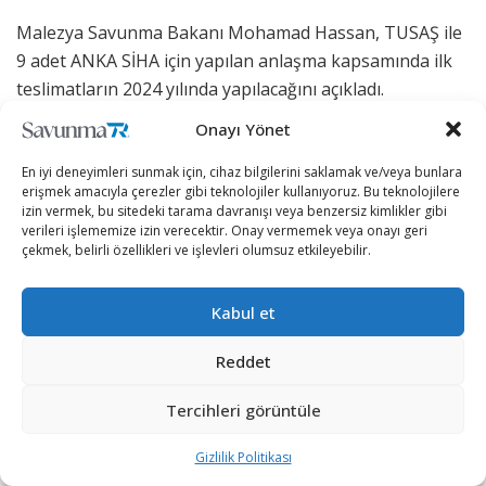
Malezya Savunma Bakanı Mohamad Hassan, TUSAŞ ile
9 adet ANKA SİHA için yapılan anlaşma kapsamında ilk
teslimatların 2024 yılında yapılacağını açıkladı.
Onayı Yönet
Malezya Parlamentosuna hitap eden Savunma Bakanı
Hassan, Mayıs 2023’te yapılan anlaşma doğrultusunda
En iyi deneyimleri sunmak için, cihaz bilgilerini saklamak ve/veya bunlara
ilk 2 adet ANKA SİHA’nın 2024 yılında TUSAŞ tarafından
erişmek amacıyla çerezler gibi teknolojiler kullanıyoruz. Bu teknolojilere
izin vermek, bu sitedeki tarama davranışı veya benzersiz kimlikler gibi
teslim edileceğini ifade etti.
verileri işlememize izin verecektir. Onay vermemek veya onayı geri
çekmek, belirli özellikleri ve işlevleri olumsuz etkileyebilir.
Bu açıklamanın yanı sıra Mohammad Hassan, Malezya
Silahlı Kuvvetleri için daha fazla SİHA tedarik edileceğini
Kabul et
duyurdu.
Reddet
Malezya’nın yeni SİHA satın almai planında Türkiye,
Türk savunma sanayiinin geliştirdiği ve başarılarıyla
Tercihleri görüntüle
adından sıkça söz ettiren milli SİHA’lar ile tedarikçi
ülkeler arasında ön sıralarda yer alıyor.
Gizlilik Politikası