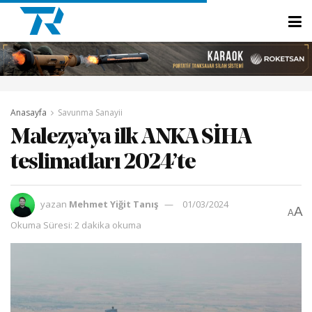
Anasayfa
Savunma Sanayii
Malezya’ya ilk ANKA SİHA
teslimatları 2024’te
yazan
Mehmet Yiğit Tanış
01/03/2024
A
A
Okuma Süresi: 2 dakika okuma