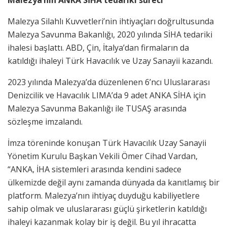
Malezya’nın ANKA SİHA tedariki süreci
Malezya Silahlı Kuvvetleri’nin ihtiyaçları doğrultusunda
Malezya Savunma Bakanlığı, 2020 yılında SİHA tedariki
ihalesi başlattı. ABD, Çin, İtalya’dan firmaların da
katıldığı ihaleyi Türk Havacılık ve Uzay Sanayii kazandı.
2023 yılında Malezya’da düzenlenen 6’ncı Uluslararası
Denizcilik ve Havacılık LIMA’da 9 adet ANKA SİHA için
Malezya Savunma Bakanlığı ile TUSAŞ arasında
sözleşme imzalandı.
İmza töreninde konuşan Türk Havacılık Uzay Sanayii
Yönetim Kurulu Başkan Vekili Ömer Cihad Vardan,
“ANKA, İHA sistemleri arasında kendini sadece
ülkemizde değil aynı zamanda dünyada da kanıtlamış bir
platform. Malezya’nın ihtiyaç duyduğu kabiliyetlere
sahip olmak ve uluslararası güçlü şirketlerin katıldığı
ihaleyi kazanmak kolay bir iş değil. Bu yıl ihracatta