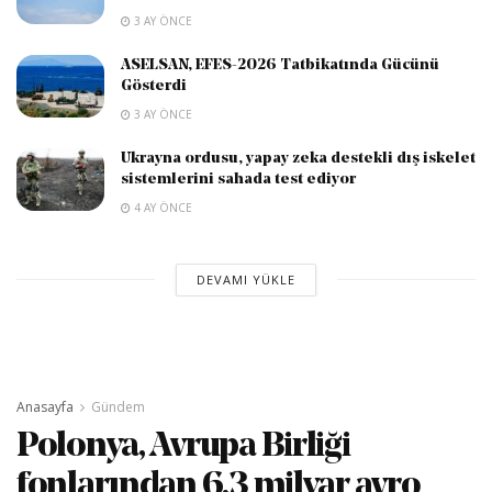
3 AY ÖNCE
ASELSAN, EFES-2026 Tatbikatında Gücünü
Gösterdi
3 AY ÖNCE
Ukrayna ordusu, yapay zeka destekli dış iskelet
sistemlerini sahada test ediyor
4 AY ÖNCE
DEVAMI YÜKLE
Anasayfa
Gündem
Polonya, Avrupa Birliği
fonlarından 6,3 milyar avro