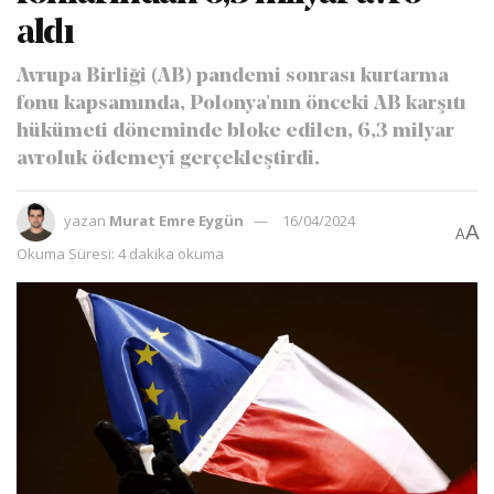
aldı
Avrupa Birliği (AB) pandemi sonrası kurtarma
fonu kapsamında, Polonya'nın önceki AB karşıtı
hükümeti döneminde bloke edilen, 6,3 milyar
avroluk ödemeyi gerçekleştirdi.
yazan
Murat Emre Eygün
16/04/2024
A
A
Okuma Süresi: 4 dakika okuma