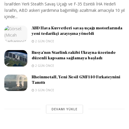
İsrail’den Yerli Stealth Savaş Uçağı ve F-35 Esintili İHA Hedefi
İsrail’in, ABD askeri yardımına bağımlılığı azaltmak amacıyla 10 yıl
içinde...
ABD Hava Kuvvetleri savaş uçağı motorlarında
yeni tedarikçi arayışına yöneldi
2 GÜN ÖNCE
Rusya’nın Starlink rakibi Ukrayna üzerinde
düzenli kapsama sağlamaya başladı
2 GÜN ÖNCE
Rheinmetall, Yeni Nesil GMF140 Fırkateynini
Tanıttı
3 GÜN ÖNCE
DEVAMI YÜKLE