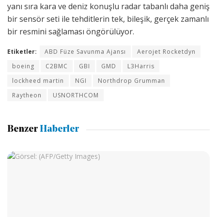
yanı sıra kara ve deniz konuşlu radar tabanlı daha geniş
bir sensör seti ile tehditlerin tek, bileşik, gerçek zamanlı
bir resmini sağlaması öngörülüyor.
Etiketler:
ABD Füze Savunma Ajansı
Aerojet Rocketdyn
boeing
C2BMC
GBI
GMD
L3Harris
lockheed martin
NGI
Northdrop Grumman
Raytheon
USNORTHCOM
Benzer
Haberler