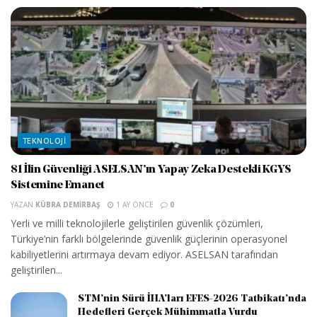
TEKNOLOJI
81 İlin Güvenliği ASELSAN’ın Yapay Zeka Destekli KGYS
Sistemine Emanet
YAZAN
KÜBRA DEMIRBAŞ
1 AY ÖNCE
0
Yerli ve milli teknolojilerle geliştirilen güvenlik çözümleri,
Türkiye’nin farklı bölgelerinde güvenlik güçlerinin operasyonel
kabiliyetlerini artırmaya devam ediyor. ASELSAN tarafından
geliştirilen...
STM’nin Sürü İHA’ları EFES-2026 Tatbikatı’nda
Hedefleri Gerçek Mühimmatla Vurdu