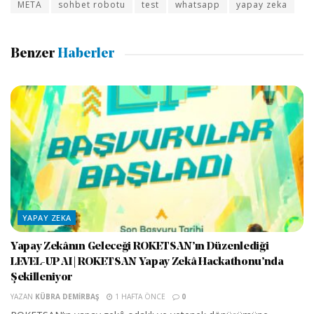
META
sohbet robotu
test
whatsapp
yapay zeka
Benzer
Haberler
YAPAY ZEKA
Yapay Zekânın Geleceği ROKETSAN’ın Düzenlediği
LEVEL-UP AI | ROKETSAN Yapay Zekâ Hackathonu’nda
Şekilleniyor
YAZAN
KÜBRA DEMIRBAŞ
1 HAFTA ÖNCE
0