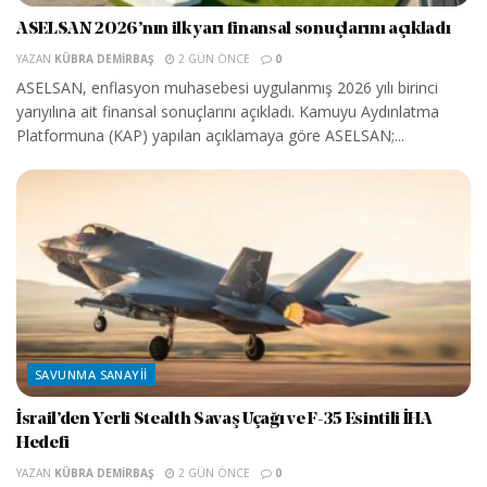
ASELSAN 2026’nın ilk yarı finansal sonuçlarını açıkladı
YAZAN
KÜBRA DEMIRBAŞ
2 GÜN ÖNCE
0
ASELSAN, enflasyon muhasebesi uygulanmış 2026 yılı birinci
yarıyılına ait finansal sonuçlarını açıkladı. Kamuyu Aydınlatma
Platformuna (KAP) yapılan açıklamaya göre ASELSAN;...
SAVUNMA SANAYII
İsrail’den Yerli Stealth Savaş Uçağı ve F-35 Esintili İHA
Hedefi
YAZAN
KÜBRA DEMIRBAŞ
2 GÜN ÖNCE
0