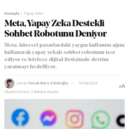
Anasayfa
Yapay Zeka
Meta, Yapay Zeka Destekli
Sohbet Robotunu Deniyor
Meta, küresel pazarlardaki yaygın kullanım ağını
kullanarak yapay zekalı sohbet robotunu test
ediyor ve böylece dijital iletişimde devrim
yaratmayı hedefliyor.
yazan
Faruk Bera Zülaloğlu
16/04/2024
A
A
Okuma Süresi: 3 dakika okuma