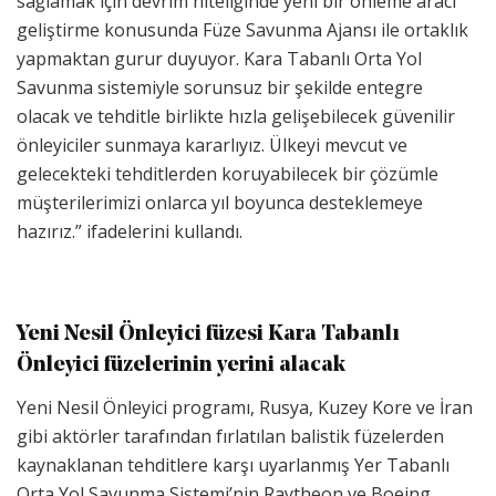
sağlamak için devrim niteliğinde yeni bir önleme aracı
geliştirme konusunda Füze Savunma Ajansı ile ortaklık
yapmaktan gurur duyuyor. Kara Tabanlı Orta Yol
Savunma sistemiyle sorunsuz bir şekilde entegre
olacak ve tehditle birlikte hızla gelişebilecek güvenilir
önleyiciler sunmaya kararlıyız. Ülkeyi mevcut ve
gelecekteki tehditlerden koruyabilecek bir çözümle
müşterilerimizi onlarca yıl boyunca desteklemeye
hazırız.” ifadelerini kullandı.
Yeni Nesil Önleyici füzesi Kara Tabanlı
Önleyici füzelerinin yerini alacak
Yeni Nesil Önleyici programı, Rusya, Kuzey Kore ve İran
gibi aktörler tarafından fırlatılan balistik füzelerden
kaynaklanan tehditlere karşı uyarlanmış Yer Tabanlı
Orta Yol Savunma Sistemi’nin Raytheon ve Boeing