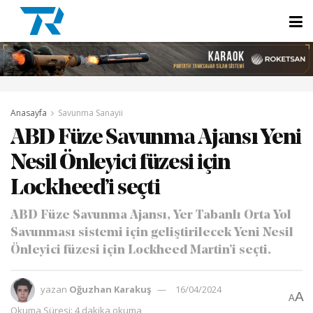
Anasayfa
Savunma Sanayii
ABD Füze Savunma Ajansı Yeni
Nesil Önleyici füzesi için
Lockheed’i seçti
ABD Füze Savunma Ajansı, Yer Tabanlı Orta Yol
Savunması sistemi için geliştirilecek Yeni Nesil
Önleyici füzesi için Lockheed Martin’i seçti.
yazan
Oğuzhan Karakuş
16/04/2024
A
A
Okuma Süresi: 4 dakika okuma