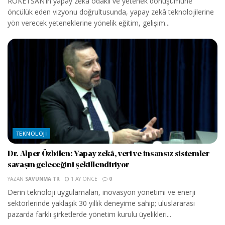
ROKETSAN’ın yapay zekâ odaklı ve yetenek dönüşümüne
öncülük eden vizyonu doğrultusunda, yapay zekâ teknolojilerine
yön verecek yeteneklerine yönelik eğitim, gelişim...
TEKNOLOJI
Dr. Alper Özbilen: Yapay zekâ, veri ve insansız sistemler
savaşın geleceğini şekillendiriyor
YAZAN
SAVUNMA TR
1 AY ÖNCE
0
Derin teknoloji uygulamaları, inovasyon yönetimi ve enerji
sektörlerinde yaklaşık 30 yıllık deneyime sahip; uluslararası
pazarda farklı şirketlerde yönetim kurulu üyelikleri...