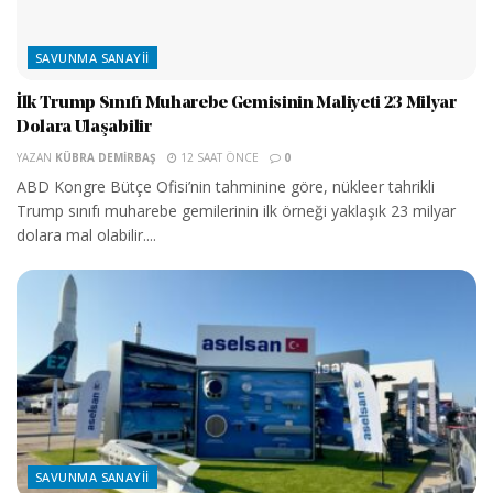
SAVUNMA SANAYII
İlk Trump Sınıfı Muharebe Gemisinin Maliyeti 23 Milyar
Dolara Ulaşabilir
YAZAN
KÜBRA DEMIRBAŞ
12 SAAT ÖNCE
0
ABD Kongre Bütçe Ofisi’nin tahminine göre, nükleer tahrikli
Trump sınıfı muharebe gemilerinin ilk örneği yaklaşık 23 milyar
dolara mal olabilir....
SAVUNMA SANAYII