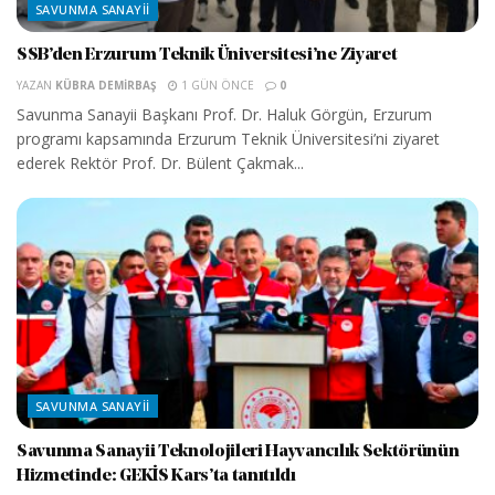
SAVUNMA SANAYII
SSB’den Erzurum Teknik Üniversitesi’ne Ziyaret
YAZAN
KÜBRA DEMIRBAŞ
1 GÜN ÖNCE
0
Savunma Sanayii Başkanı Prof. Dr. Haluk Görgün, Erzurum
programı kapsamında Erzurum Teknik Üniversitesi’ni ziyaret
ederek Rektör Prof. Dr. Bülent Çakmak...
SAVUNMA SANAYII
Savunma Sanayii Teknolojileri Hayvancılık Sektörünün
Hizmetinde: GEKİS Kars’ta tanıtıldı