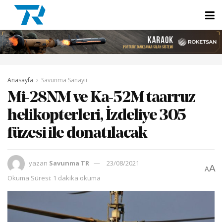
Anasayfa
Savunma Sanayii
Mi-28NM ve Ka-52M taarruz
helikopterleri, İzdeliye 305
füzesi ile donatılacak
yazan
Savunma TR
23/08/2021
A
A
Okuma Süresi: 1 dakika okuma