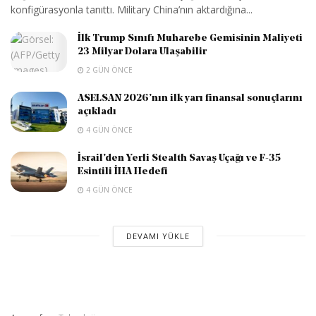
konfigürasyonla tanıttı. Military China’nın aktardığına...
İlk Trump Sınıfı Muharebe Gemisinin Maliyeti
23 Milyar Dolara Ulaşabilir
2 GÜN ÖNCE
ASELSAN 2026’nın ilk yarı finansal sonuçlarını
açıkladı
4 GÜN ÖNCE
İsrail’den Yerli Stealth Savaş Uçağı ve F-35
Esintili İHA Hedefi
4 GÜN ÖNCE
DEVAMI YÜKLE