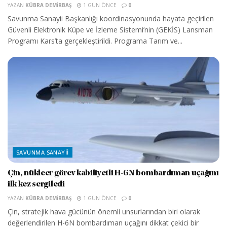
YAZAN
KÜBRA DEMIRBAŞ
1 GÜN ÖNCE
0
Savunma Sanayii Başkanlığı koordinasyonunda hayata geçirilen
Güvenli Elektronik Küpe ve İzleme Sistemi’nin (GEKİS) Lansman
Programı Kars’ta gerçekleştirildi. Programa Tarım ve...
SAVUNMA SANAYII
Çin, nükleer görev kabiliyetli H-6N bombardıman uçağını
ilk kez sergiledi
YAZAN
KÜBRA DEMIRBAŞ
1 GÜN ÖNCE
0
Çin, stratejik hava gücünün önemli unsurlarından biri olarak
değerlendirilen H-6N bombardıman uçağını dikkat çekici bir