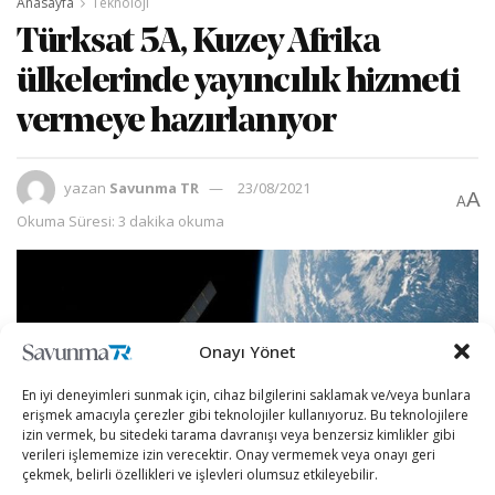
Anasayfa
Teknoloji
Türksat 5A, Kuzey Afrika
ülkelerinde yayıncılık hizmeti
vermeye hazırlanıyor
yazan
Savunma TR
23/08/2021
A
A
Okuma Süresi: 3 dakika okuma
Onayı Yönet
En iyi deneyimleri sunmak için, cihaz bilgilerini saklamak ve/veya bunlara
erişmek amacıyla çerezler gibi teknolojiler kullanıyoruz. Bu teknolojilere
izin vermek, bu sitedeki tarama davranışı veya benzersiz kimlikler gibi
verileri işlememize izin verecektir. Onay vermemek veya onayı geri
çekmek, belirli özellikleri ve işlevleri olumsuz etkileyebilir.