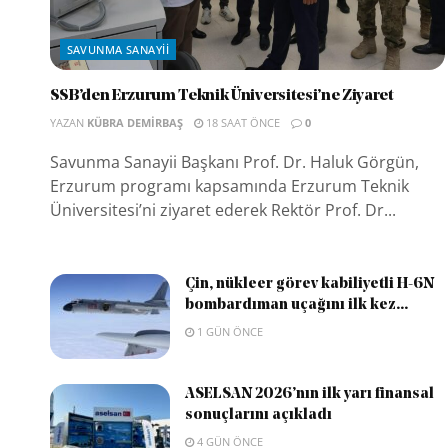
SAVUNMA SANAYII
SSB’den Erzurum Teknik Üniversitesi’ne Ziyaret
YAZAN
KÜBRA DEMIRBAŞ
18 SAAT ÖNCE
0
Savunma Sanayii Başkanı Prof. Dr. Haluk Görgün,
Erzurum programı kapsamında Erzurum Teknik
Üniversitesi’ni ziyaret ederek Rektör Prof. Dr...
Çin, nükleer görev kabiliyetli H-6N
bombardıman uçağını ilk kez...
1 GÜN ÖNCE
ASELSAN 2026’nın ilk yarı finansal
sonuçlarını açıkladı
4 GÜN ÖNCE