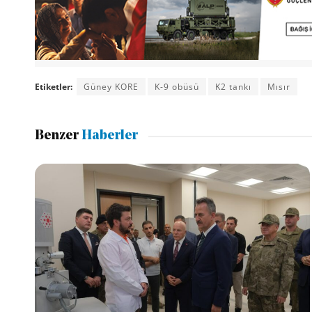
Etiketler:
Güney KORE
K-9 obüsü
K2 tankı
Mısır
Benzer
Haberler