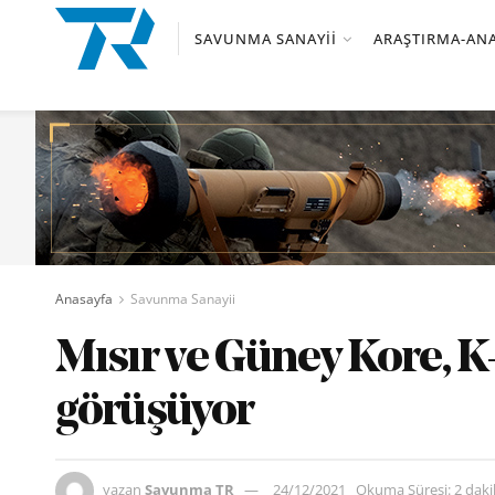
SAVUNMA SANAYII
ARAŞTIRMA-ANA
Anasayfa
Savunma Sanayii
Mısır ve Güney Kore, K
görüşüyor
yazan
Savunma TR
24/12/2021
Okuma Süresi: 2 dak