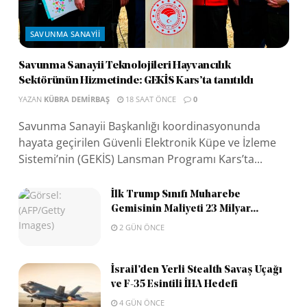
SAVUNMA SANAYII
Savunma Sanayii Teknolojileri Hayvancılık
Sektörünün Hizmetinde: GEKİS Kars’ta tanıtıldı
YAZAN
KÜBRA DEMIRBAŞ
18 SAAT ÖNCE
0
Savunma Sanayii Başkanlığı koordinasyonunda
hayata geçirilen Güvenli Elektronik Küpe ve İzleme
Sistemi’nin (GEKİS) Lansman Programı Kars’ta...
İlk Trump Sınıfı Muharebe
Gemisinin Maliyeti 23 Milyar...
2 GÜN ÖNCE
İsrail’den Yerli Stealth Savaş Uçağı
ve F-35 Esintili İHA Hedefi
4 GÜN ÖNCE