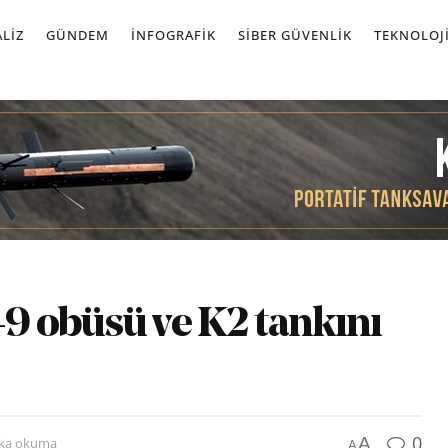
LIZ
GÜNDEM
İNFOGRAFIK
SIBER GÜVENLIK
TEKNOLOJ
-9 obüsü ve K2 tankını
0
A
ika okuma
A