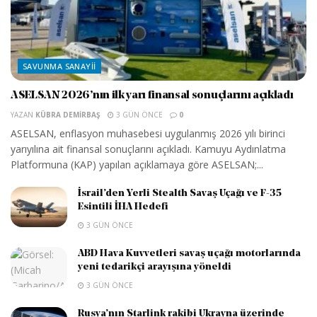
SAVUNMA SANAYII
ASELSAN 2026’nın ilk yarı finansal sonuçlarını açıkladı
YAZAN
KÜBRA DEMIRBAŞ
3 GÜN ÖNCE
0
ASELSAN, enflasyon muhasebesi uygulanmış 2026 yılı birinci
yarıyılına ait finansal sonuçlarını açıkladı. Kamuyu Aydınlatma
Platformuna (KAP) yapılan açıklamaya göre ASELSAN;...
İsrail’den Yerli Stealth Savaş Uçağı ve F-35
Esintili İHA Hedefi
3 GÜN ÖNCE
ABD Hava Kuvvetleri savaş uçağı motorlarında
yeni tedarikçi arayışına yöneldi
3 GÜN ÖNCE
Rusya’nın Starlink rakibi Ukrayna üzerinde