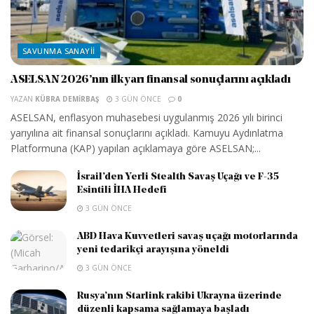
SAVUNMA SANAYII
ASELSAN 2026’nın ilk yarı finansal sonuçlarını açıkladı
YAZAN
KÜBRA DEMIRBAŞ
3 GÜN ÖNCE
0
ASELSAN, enflasyon muhasebesi uygulanmış 2026 yılı birinci
yarıyılına ait finansal sonuçlarını açıkladı. Kamuyu Aydınlatma
Platformuna (KAP) yapılan açıklamaya göre ASELSAN;...
İsrail’den Yerli Stealth Savaş Uçağı ve F-35
Esintili İHA Hedefi
3 GÜN ÖNCE
ABD Hava Kuvvetleri savaş uçağı motorlarında
yeni tedarikçi arayışına yöneldi
3 GÜN ÖNCE
Rusya’nın Starlink rakibi Ukrayna üzerinde
düzenli kapsama sağlamaya başladı