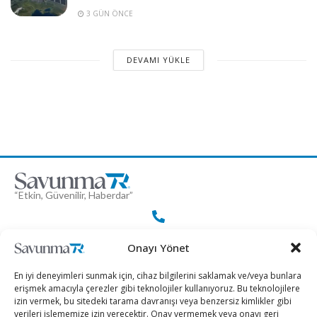
3 GÜN ÖNCE
DEVAMI YÜKLE
“Etkin, Güvenilir, Haberdar”
+90 530 308 17 96
Onayı Yönet
En iyi deneyimleri sunmak için, cihaz bilgilerini saklamak ve/veya bunlara
iletisim@savunmatr.com
erişmek amacıyla çerezler gibi teknolojiler kullanıyoruz. Bu teknolojilere
izin vermek, bu sitedeki tarama davranışı veya benzersiz kimlikler gibi
verileri işlememize izin verecektir. Onay vermemek veya onayı geri