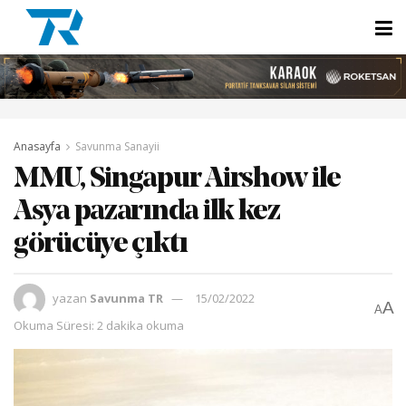
Anasayfa
Savunma Sanayii
MMU, Singapur Airshow ile
Asya pazarında ilk kez
görücüye çıktı
yazan
Savunma TR
15/02/2022
A
A
Okuma Süresi: 2 dakika okuma