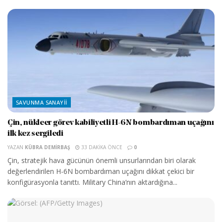
SAVUNMA SANAYII
Çin, nükleer görev kabiliyetli H-6N bombardıman uçağını
ilk kez sergiledi
YAZAN
KÜBRA DEMIRBAŞ
33 DAKIKA ÖNCE
0
Çin, stratejik hava gücünün önemli unsurlarından biri olarak
değerlendirilen H-6N bombardıman uçağını dikkat çekici bir
konfigürasyonla tanıttı. Military China’nın aktardığına...