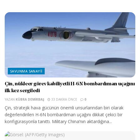
SAVUNMA SANAYII
Çin, nükleer görev kabiliyetli H-6N bombardıman uçağını
ilk kez sergiledi
YAZAN
KÜBRA DEMIRBAŞ
33 DAKIKA ÖNCE
0
Çin, stratejik hava gücünün önemli unsurlarından biri olarak
değerlendirilen H-6N bombardıman uçağını dikkat çekici bir
konfigürasyonla tanıttı. Military China’nın aktardığına...