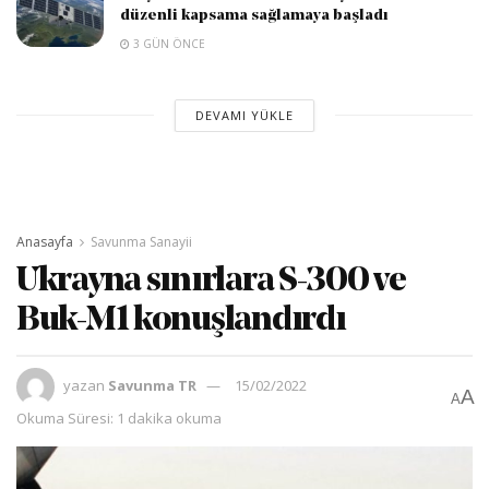
düzenli kapsama sağlamaya başladı
3 GÜN ÖNCE
DEVAMI YÜKLE
Anasayfa
Savunma Sanayii
Ukrayna sınırlara S-300 ve
Buk-M1 konuşlandırdı
yazan
Savunma TR
15/02/2022
A
A
Okuma Süresi: 1 dakika okuma