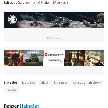
Editör :
SavunmaTR Haber Merkezi
REKLAM
Etiketler:
Malezya
MMU
Singapur
singapur airshow
TUSAŞ
Benzer
Haberler