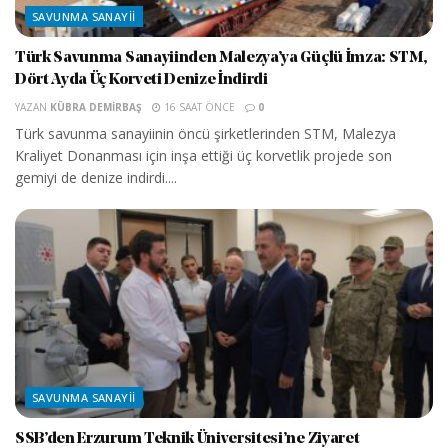
SAVUNMA SANAYII
Türk Savunma Sanayiinden Malezya’ya Güçlü İmza: STM,
Dört Ayda Üç Korveti Denize İndirdi
YAZAN
KÜBRA DEMIRBAŞ
16 SAAT ÖNCE
0
Türk savunma sanayiinin öncü şirketlerinden STM, Malezya
Kraliyet Donanması için inşa ettiği üç korvetlik projede son
gemiyi de denize indirdi....
SAVUNMA SANAYII
SSB’den Erzurum Teknik Üniversitesi’ne Ziyaret