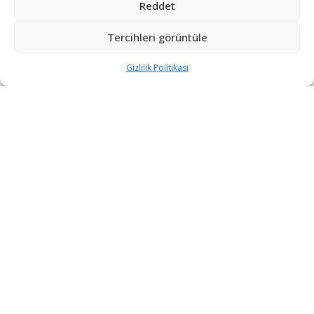
Reddet
daha alarak beşinci nesil avcı uçaklarından oluşan
filosunu 12’ye çıkarmayı planlıyor.
Tercihleri görüntüle
“channelnewsasia.com”un haberine göre bir bütçe
Gizlilik Politikası
görüşmesi sırasında milletvekillerine konuşan Singapur
Savunma Bakanı Ng Eng Hen; 8 jetin “10 yılın sonunda”
teslim alınacağını kaydetti.