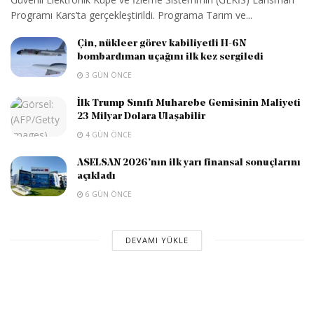
Programı Kars’ta gerçekleştirildi. Programa Tarım ve...
Çin, nükleer görev kabiliyetli H-6N
bombardıman uçağını ilk kez sergiledi
3 GÜN ÖNCE
İlk Trump Sınıfı Muharebe Gemisinin Maliyeti
23 Milyar Dolara Ulaşabilir
4 GÜN ÖNCE
ASELSAN 2026’nın ilk yarı finansal sonuçlarını
açıkladı
6 GÜN ÖNCE
DEVAMI YÜKLE