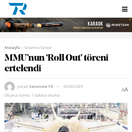
Anasayfa
Savunma Sanayii
MMU’nun ‘Roll Out’ töreni
ertelendi
yazan
Savunma TR
03/03/2023
A
A
Okuma Süresi: 1 dakika okuma