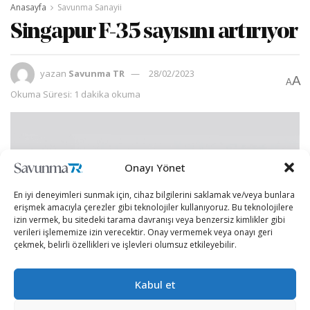
Anasayfa
Savunma Sanayii
Singapur F-35 sayısını artırıyor
yazan
Savunma TR
28/02/2023
A
A
Okuma Süresi: 1 dakika okuma
Onayı Yönet
En iyi deneyimleri sunmak için, cihaz bilgilerini saklamak ve/veya bunlara
erişmek amacıyla çerezler gibi teknolojiler kullanıyoruz. Bu teknolojilere
izin vermek, bu sitedeki tarama davranışı veya benzersiz kimlikler gibi
verileri işlememize izin verecektir. Onay vermemek veya onayı geri
çekmek, belirli özellikleri ve işlevleri olumsuz etkileyebilir.
Kabul et
Singapur Hava Kuvvetleri; 8 adet F-35B savaş uçağı