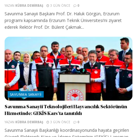
YAZAN
KÜBRA DEMIRBAŞ
3 GÜN ÖNCE
0
Savunma Sanayii Başkanı Prof. Dr. Haluk Görgün, Erzurum
programı kapsamında Erzurum Teknik Üniversitesi’ni ziyaret
ederek Rektör Prof. Dr. Bülent Çakmak...
SAVUNMA SANAYII
Savunma Sanayii Teknolojileri Hayvancılık Sektörünün
Hizmetinde: GEKİS Kars’ta tanıtıldı
YAZAN
KÜBRA DEMIRBAŞ
3 GÜN ÖNCE
0
Savunma Sanayii Başkanlığı koordinasyonunda hayata geçirilen
Güvenli Elektronik Küpe ve İzleme Sistemi’nin (GEKİS) Lansman