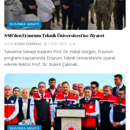
SAVUNMA SANAYII
SSB’den Erzurum Teknik Üniversitesi’ne Ziyaret
YAZAN
KÜBRA DEMIRBAŞ
2 GÜN ÖNCE
0
Savunma Sanayii Başkanı Prof. Dr. Haluk Görgün, Erzurum
programı kapsamında Erzurum Teknik Üniversitesi’ni ziyaret
ederek Rektör Prof. Dr. Bülent Çakmak...
SAVUNMA SANAYII