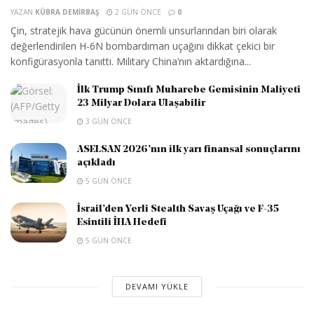
YAZAN
KÜBRA DEMIRBAŞ
2 GÜN ÖNCE
0
Çin, stratejik hava gücünün önemli unsurlarından biri olarak
değerlendirilen H-6N bombardıman uçağını dikkat çekici bir
konfigürasyonla tanıttı. Military China’nın aktardığına...
İlk Trump Sınıfı Muharebe Gemisinin Maliyeti
23 Milyar Dolara Ulaşabilir
3 GÜN ÖNCE
ASELSAN 2026’nın ilk yarı finansal sonuçlarını
açıkladı
5 GÜN ÖNCE
İsrail’den Yerli Stealth Savaş Uçağı ve F-35
Esintili İHA Hedefi
5 GÜN ÖNCE
DEVAMI YÜKLE