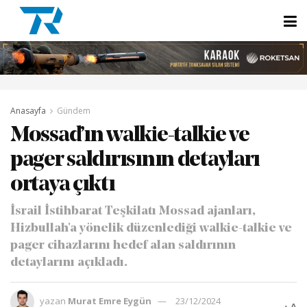
Anasayfa
Gündem
Mossad’ın walkie-talkie ve
pager saldırısının detayları
ortaya çıktı
İsrail İstihbarat Teşkilatı Mossad ajanları,
Hizbullah'a yönelik düzenlediği walkie-talkie ve
pager cihazlarını hedef alan saldırının
detaylarını açıkladı.
yazan
Murat Emre Eygün
23/12/2024