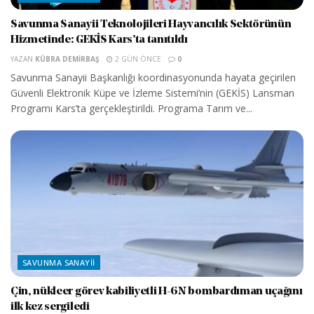
Savunma Sanayii Teknolojileri Hayvancılık Sektörünün
Hizmetinde: GEKİS Kars’ta tanıtıldı
YAZAN
KÜBRA DEMIRBAŞ
2 GÜN ÖNCE
0
Savunma Sanayii Başkanlığı koordinasyonunda hayata geçirilen
Güvenli Elektronik Küpe ve İzleme Sistemi’nin (GEKİS) Lansman
Programı Kars’ta gerçekleştirildi. Programa Tarım ve...
SAVUNMA SANAYII
Çin, nükleer görev kabiliyetli H-6N bombardıman uçağını
ilk kez sergiledi