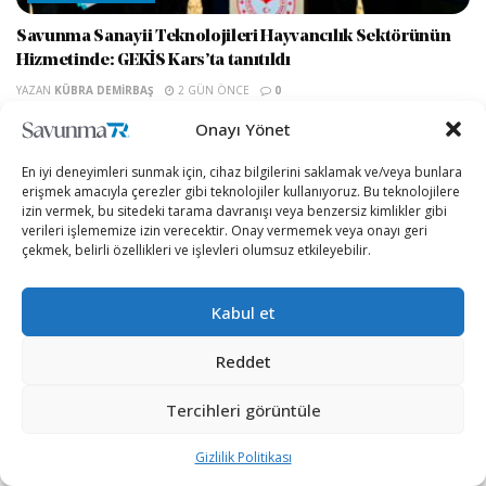
Savunma Sanayii Teknolojileri Hayvancılık Sektörünün
Hizmetinde: GEKİS Kars’ta tanıtıldı
YAZAN
KÜBRA DEMIRBAŞ
2 GÜN ÖNCE
0
Savunma Sanayii Başkanlığı koordinasyonunda hayata geçirilen
Onayı Yönet
Güvenli Elektronik Küpe ve İzleme Sistemi’nin (GEKİS) Lansman
Programı Kars’ta gerçekleştirildi. Programa Tarım ve...
En iyi deneyimleri sunmak için, cihaz bilgilerini saklamak ve/veya bunlara
erişmek amacıyla çerezler gibi teknolojiler kullanıyoruz. Bu teknolojilere
izin vermek, bu sitedeki tarama davranışı veya benzersiz kimlikler gibi
verileri işlememize izin verecektir. Onay vermemek veya onayı geri
çekmek, belirli özellikleri ve işlevleri olumsuz etkileyebilir.
Kabul et
Reddet
SAVUNMA SANAYII
Tercihleri görüntüle
Çin, nükleer görev kabiliyetli H-6N bombardıman uçağını
Gizlilik Politikası
ilk kez sergiledi