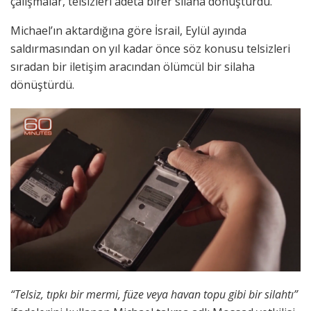
çalışmalar, telsizleri adeta birer silaha dönüştürdü.
Michael’ın aktardığına göre İsrail, Eylül ayında
saldırmasından on yıl kadar önce söz konusu telsizleri
sıradan bir iletişim aracından ölümcül bir silaha
dönüştürdü.
“Telsiz, tıpkı bir mermi, füze veya havan topu gibi bir silahtı”