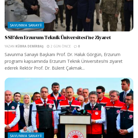
SAVUNMA SANAYII
SSB’den Erzurum Teknik Üniversitesi’ne Ziyaret
YAZAN
KÜBRA DEMIRBAŞ
2 GÜN ÖNCE
0
Savunma Sanayii Başkanı Prof. Dr. Haluk Görgün, Erzurum
programı kapsamında Erzurum Teknik Üniversitesi’ni ziyaret
ederek Rektör Prof. Dr. Bülent Çakmak...
SAVUNMA SANAYII