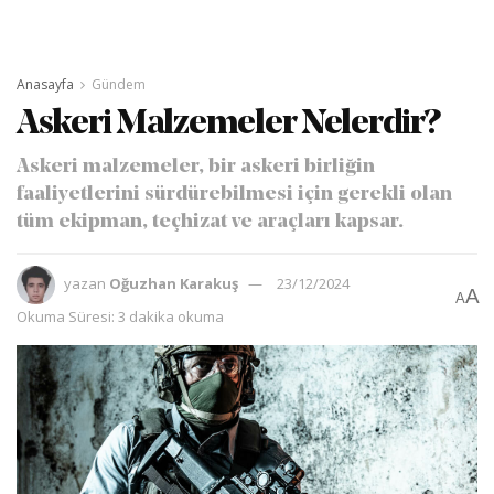
Anasayfa
Gündem
Askeri Malzemeler Nelerdir?
Askeri malzemeler, bir askeri birliğin
faaliyetlerini sürdürebilmesi için gerekli olan
tüm ekipman, teçhizat ve araçları kapsar.
yazan
Oğuzhan Karakuş
23/12/2024
A
A
Okuma Süresi: 3 dakika okuma