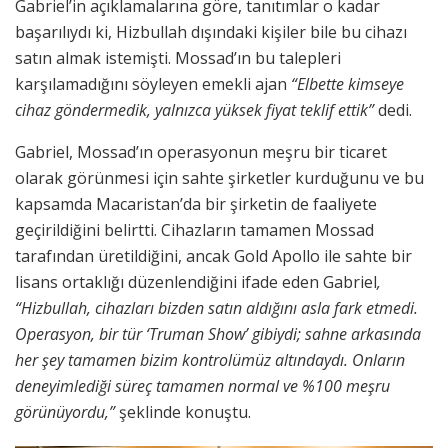
Gabriel’in açıklamalarına göre, tanıtımlar o kadar
başarılıydı ki, Hizbullah dışındaki kişiler bile bu cihazı
satın almak istemişti. Mossad’ın bu talepleri
karşılamadığını söyleyen emekli ajan
“Elbette kimseye
cihaz göndermedik, yalnızca yüksek fiyat teklif ettik”
dedi.
Gabriel, Mossad’ın operasyonun meşru bir ticaret
olarak görünmesi için sahte şirketler kurduğunu ve bu
kapsamda Macaristan’da bir şirketin de faaliyete
geçirildiğini belirtti. Cihazların tamamen Mossad
tarafından üretildiğini, ancak Gold Apollo ile sahte bir
lisans ortaklığı düzenlendiğini ifade eden Gabriel
,
“Hizbullah, cihazları bizden satın aldığını asla fark etmedi.
Operasyon, bir tür ‘Truman Show’ gibiydi; sahne arkasında
her şey tamamen bizim kontrolümüz altındaydı. Onların
deneyimlediği süreç tamamen normal ve %100 meşru
görünüyordu,”
şeklinde konuştu.