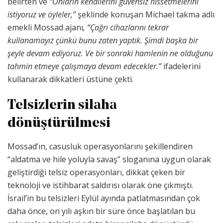
belirten ve
“Onların kendilerini güvensiz hissetmelerini
istiyoruz ve öyleler,”
şeklinde konuşan Michael takma adlı
emekli Mossad ajanı
, “Çağrı cihazlarını tekrar
kullanamayız çünkü bunu zaten yaptık. Şimdi başka bir
şeyle devam ediyoruz. Ve bir sonraki hamlenin ne olduğunu
tahmin etmeye çalışmaya devam edecekler.”
ifadelerini
kullanarak dikkatleri üstüne çekti.
Telsizlerin silaha
dönüştürülmesi
Mossad’ın, casusluk operasyonlarını şekillendiren
“aldatma ve hile yoluyla savaş” sloganına uygun olarak
geliştirdiği telsiz operasyonları, dikkat çeken bir
teknoloji ve istihbarat saldırısı olarak öne çıkmıştı.
İsrail’in bu telsizleri Eylül ayında patlatmasından çok
daha önce, on yılı aşkın bir süre önce başlatılan bu