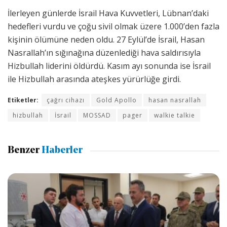
İlerleyen günlerde İsrail Hava Kuvvetleri, Lübnan’daki
hedefleri vurdu ve çoğu sivil olmak üzere 1.000’den fazla
kişinin ölümüne neden oldu. 27 Eylül’de İsrail, Hasan
Nasrallah’ın sığınağına düzenlediği hava saldırısıyla
Hizbullah liderini öldürdü. Kasım ayı sonunda ise İsrail
ile Hizbullah arasında ateşkes yürürlüğe girdi.
Etiketler:
çağrı cihazı
Gold Apollo
hasan nasrallah
hizbullah
İsrail
MOSSAD
pager
walkie talkie
Benzer
Haberler