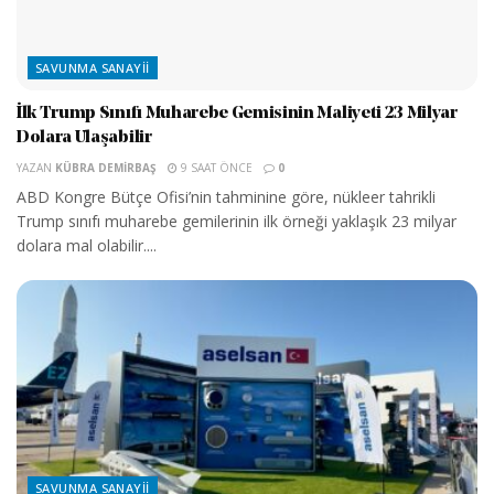
SAVUNMA SANAYII
İlk Trump Sınıfı Muharebe Gemisinin Maliyeti 23 Milyar
Dolara Ulaşabilir
YAZAN
KÜBRA DEMIRBAŞ
9 SAAT ÖNCE
0
ABD Kongre Bütçe Ofisi’nin tahminine göre, nükleer tahrikli
Trump sınıfı muharebe gemilerinin ilk örneği yaklaşık 23 milyar
dolara mal olabilir....
SAVUNMA SANAYII