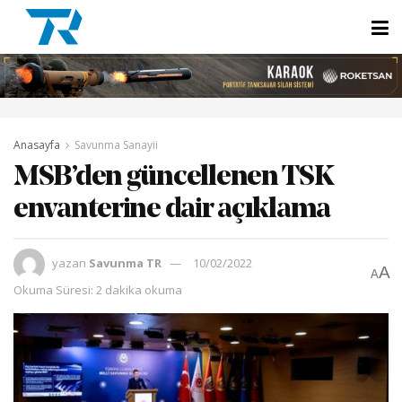
Anasayfa
Savunma Sanayii
MSB’den güncellenen TSK
envanterine dair açıklama
yazan
Savunma TR
10/02/2022
A
A
Okuma Süresi: 2 dakika okuma