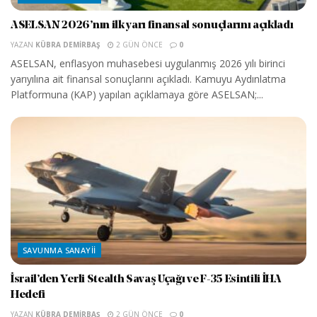
ASELSAN 2026’nın ilk yarı finansal sonuçlarını açıkladı
YAZAN
KÜBRA DEMIRBAŞ
2 GÜN ÖNCE
0
ASELSAN, enflasyon muhasebesi uygulanmış 2026 yılı birinci
yarıyılına ait finansal sonuçlarını açıkladı. Kamuyu Aydınlatma
Platformuna (KAP) yapılan açıklamaya göre ASELSAN;...
SAVUNMA SANAYII
İsrail’den Yerli Stealth Savaş Uçağı ve F-35 Esintili İHA
Hedefi
YAZAN
KÜBRA DEMIRBAŞ
2 GÜN ÖNCE
0