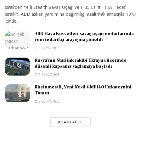
İsrail’den Yerli Stealth Savaş Uçağı ve F-35 Esintili İHA Hedefi
İsrail’in, ABD askeri yardımına bağımlılığı azaltmak amacıyla 10 yıl
içinde...
ABD Hava Kuvvetleri savaş uçağı motorlarında
yeni tedarikçi arayışına yöneldi
2 GÜN ÖNCE
Rusya’nın Starlink rakibi Ukrayna üzerinde
düzenli kapsama sağlamaya başladı
2 GÜN ÖNCE
Rheinmetall, Yeni Nesil GMF140 Fırkateynini
Tanıttı
3 GÜN ÖNCE
DEVAMI YÜKLE