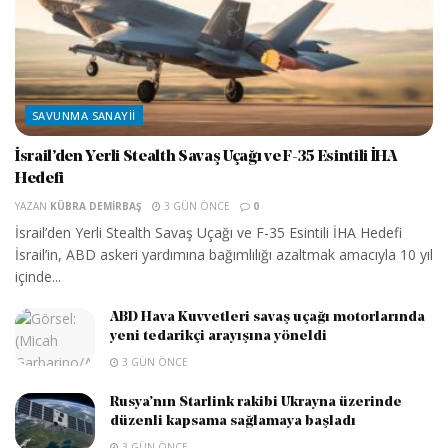
SAVUNMA SANAYII
İsrail’den Yerli Stealth Savaş Uçağı ve F-35 Esintili İHA
Hedefi
YAZAN
KÜBRA DEMIRBAŞ
3 GÜN ÖNCE
0
İsrail’den Yerli Stealth Savaş Uçağı ve F-35 Esintili İHA Hedefi
İsrail’in, ABD askeri yardımına bağımlılığı azaltmak amacıyla 10 yıl
içinde...
ABD Hava Kuvvetleri savaş uçağı motorlarında
yeni tedarikçi arayışına yöneldi
3 GÜN ÖNCE
Rusya’nın Starlink rakibi Ukrayna üzerinde
düzenli kapsama sağlamaya başladı
3 GÜN ÖNCE