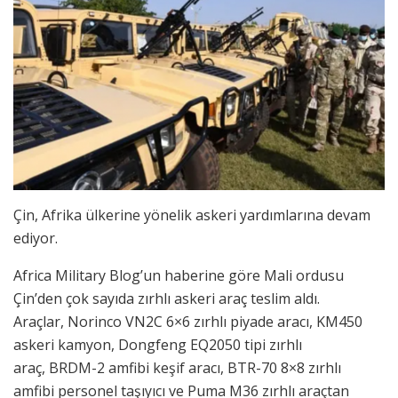
Çin, Afrika ülkerine yönelik askeri yardımlarına devam
ediyor.
Africa Military Blog’un haberine göre Mali ordusu
Çin’den çok sayıda zırhlı askeri araç teslim aldı.
Araçlar, Norinco VN2C 6×6 zırhlı piyade aracı, KM450
askeri kamyon, Dongfeng EQ2050 tipi zırhlı
araç, BRDM-2 amfibi keşif aracı, BTR-70 8×8 zırhlı
amfibi personel taşıyıcı ve Puma M36 zırhlı araçtan