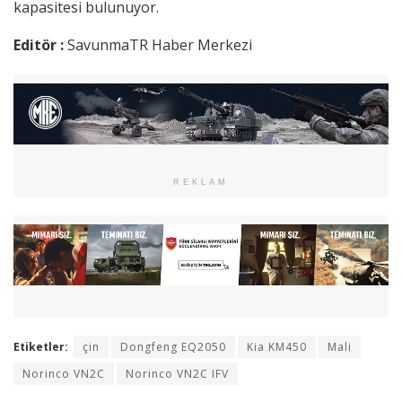
kapasitesi bulunuyor.
Editör :
SavunmaTR Haber Merkezi
REKLAM
Etiketler:
çin
Dongfeng EQ2050
Kia KM450
Mali
Norinco VN2C
Norinco VN2C IFV