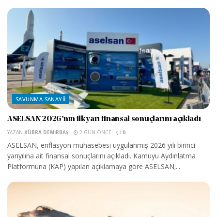
SAVUNMA SANAYII
ASELSAN 2026’nın ilk yarı finansal sonuçlarını açıkladı
YAZAN
KÜBRA DEMIRBAŞ
2 GÜN ÖNCE
0
ASELSAN, enflasyon muhasebesi uygulanmış 2026 yılı birinci
yarıyılına ait finansal sonuçlarını açıkladı. Kamuyu Aydınlatma
Platformuna (KAP) yapılan açıklamaya göre ASELSAN;...