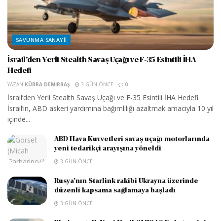
SAVUNMA SANAYII
İsrail’den Yerli Stealth Savaş Uçağı ve F-35 Esintili İHA
Hedefi
YAZAN
KÜBRA DEMIRBAŞ
3 GÜN ÖNCE
0
İsrail’den Yerli Stealth Savaş Uçağı ve F-35 Esintili İHA Hedefi
İsrail’in, ABD askeri yardımına bağımlılığı azaltmak amacıyla 10 yıl
içinde...
ABD Hava Kuvvetleri savaş uçağı motorlarında
yeni tedarikçi arayışına yöneldi
3 GÜN ÖNCE
Rusya’nın Starlink rakibi Ukrayna üzerinde
düzenli kapsama sağlamaya başladı
3 GÜN ÖNCE