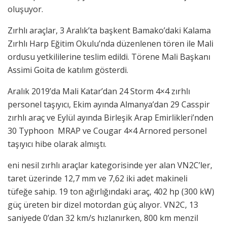
oluşuyor.
Zırhlı araçlar, 3 Aralık’ta başkent Bamako’daki Kalama
Zırhlı Harp Eğitim Okulu’nda düzenlenen tören ile Mali
ordusu yetkililerine teslim edildi. Törene Mali Başkanı
Assimi Goita de katılım gösterdi.
Aralık 2019’da Mali Katar’dan 24 Storm 4×4 zırhlı
personel taşıyıcı, Ekim ayında Almanya’dan 29 Casspir
zırhlı araç ve Eylül ayında Birleşik Arap Emirlikleri’nden
30 Typhoon MRAP ve Cougar 4×4 Arnored personel
taşıyıcı hibe olarak almıştı.
eni nesil zırhlı araçlar kategorisinde yer alan VN2C’ler,
taret üzerinde 12,7 mm ve 7,62 iki adet makineli
tüfeğe sahip. 19 ton ağırlığındaki araç, 402 hp (300 kW)
güç üreten bir dizel motordan güç alıyor. VN2C, 13
saniyede 0’dan 32 km/s hızlanırken, 800 km menzil