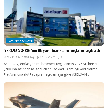
SAVUNMA SANAYII
ASELSAN 2026’nın ilk yarı finansal sonuçlarını açıkladı
YAZAN
KÜBRA DEMIRBAŞ
2 GÜN ÖNCE
0
ASELSAN, enflasyon muhasebesi uygulanmış 2026 yılı birinci
yarıyılına ait finansal sonuçlarını açıkladı. Kamuyu Aydınlatma
Platformuna (KAP) yapılan açıklamaya göre ASELSAN;...