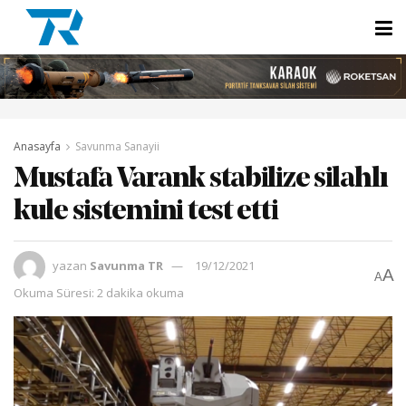
Anasayfa
Savunma Sanayii
Mustafa Varank stabilize silahlı
kule sistemini test etti
yazan
Savunma TR
19/12/2021
A
A
Okuma Süresi: 2 dakika okuma