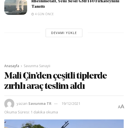
Rheinmetall, Yeni Nesil GMF140 Fırkateynini
Tanıttı
4 GÜN ÖNCE
DEVAMI YÜKLE
Anasayfa
Savunma Sanayii
Mali Çin’den çeşitli tiplerde
zırhlı araç teslim aldı
yazan
Savunma TR
19/12/2021
A
A
Okuma Süresi: 1 dakika okuma