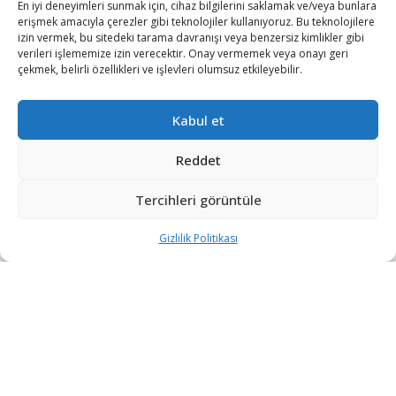
En iyi deneyimleri sunmak için, cihaz bilgilerini saklamak ve/veya bunlara
iletisim@savunmatr.com
erişmek amacıyla çerezler gibi teknolojiler kullanıyoruz. Bu teknolojilere
izin vermek, bu sitedeki tarama davranışı veya benzersiz kimlikler gibi
verileri işlememize izin verecektir. Onay vermemek veya onayı geri
çekmek, belirli özellikleri ve işlevleri olumsuz etkileyebilir.
2026 © Savunma TR. Tüm Hakları Saklıdır.
Kabul et
Savunma Sanayii
Kategoriler
SavunmaTR
Reddet
Hava Platformları
Siber Güvenlik
Hakkımızda
Kara Platformları
Teknoloji
Kariyer
Tercihleri görüntüle
Deniz Platformları
Röportajlar
Gizlilik Politikası
Gizlilik Politikası
İnsansız Sistemler
Politika
Künye
Silah Sistemleri
Dosya Haber
İletişim
Radar ve
Rapor & İnfografik
Elektronik Harp
SavunmaTR Plus
Sistemleri
Hava Savunma
Sistemleri