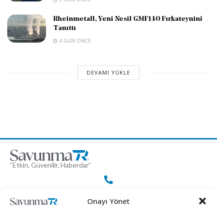
Rheinmetall, Yeni Nesil GMF140 Fırkateynini
Tanıttı
4 GÜN ÖNCE
DEVAMI YÜKLE
“Etkin, Güvenilir, Haberdar”
+90 530 308 17 96
Onayı Yönet