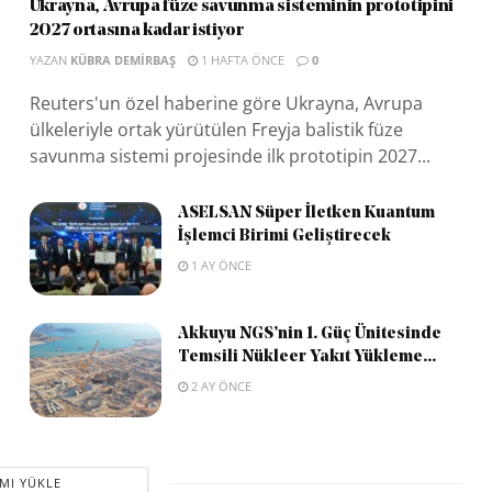
Ukrayna, Avrupa füze savunma sisteminin prototipini
2027 ortasına kadar istiyor
YAZAN
KÜBRA DEMIRBAŞ
1 HAFTA ÖNCE
0
Reuters'un özel haberine göre Ukrayna, Avrupa
ülkeleriyle ortak yürütülen Freyja balistik füze
savunma sistemi projesinde ilk prototipin 2027...
ASELSAN Süper İletken Kuantum
İşlemci Birimi Geliştirecek
1 AY ÖNCE
Akkuyu NGS’nin 1. Güç Ünitesinde
Temsili Nükleer Yakıt Yükleme...
2 AY ÖNCE
MI YÜKLE