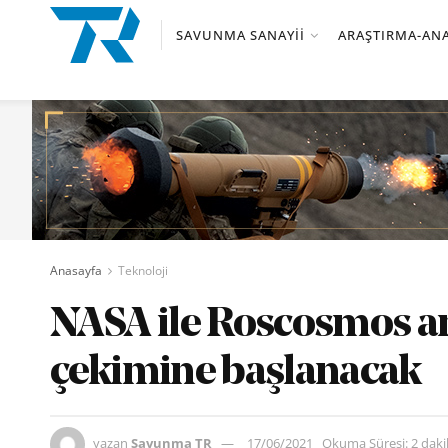
SAVUNMA SANAYII
ARAŞTIRMA-ANA
Anasayfa
Teknoloji
NASA ile Roscosmos an
çekimine başlanacak
yazan
Savunma TR
17/06/2021
Okuma Süresi: 2 dak