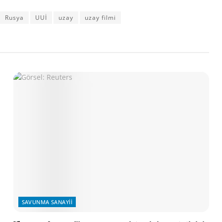
Rusya
UUİ
uzay
uzay filmi
SAVUNMA SANAYII