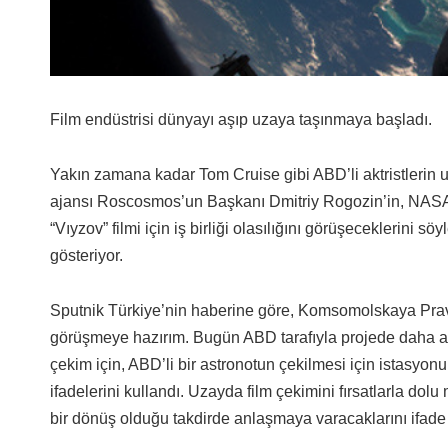
Film endüstrisi dünyayı aşıp uzaya taşınmaya başladı.
Yakın zamana kadar Tom Cruise gibi ABD’li aktristlerin uz
ajansı Roscosmos’un Başkanı Dmitriy Rogozin’in, NASA 
“Vıyzov” filmi için iş birliği olasılığını görüşeceklerini s
gösteriyor.
Sputnik Türkiye’nin haberine göre, Komsomolskaya Pra
görüşmeye hazırım. Bugün ABD tarafıyla projede daha akt
çekim için, ABD’li bir astronotun çekilmesi için istasyon
ifadelerini kullandı. Uzayda film çekimini fırsatlarla do
bir dönüş olduğu takdirde anlaşmaya varacaklarını ifade e