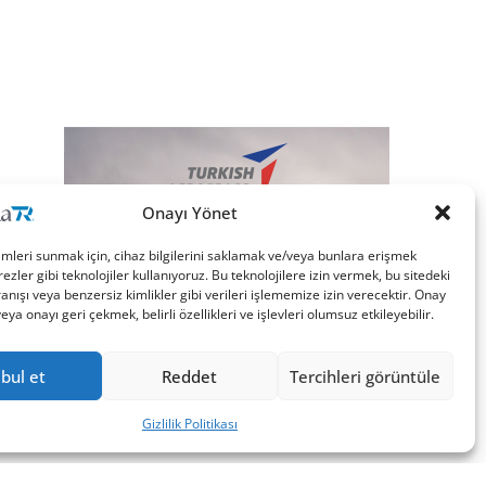
Onayı Yönet
imleri sunmak için, cihaz bilgilerini saklamak ve/veya bunlara erişmek
ezler gibi teknolojiler kullanıyoruz. Bu teknolojilere izin vermek, bu sitedeki
nışı veya benzersiz kimlikler gibi verileri işlememize izin verecektir. Onay
a onayı geri çekmek, belirli özellikleri ve işlevleri olumsuz etkileyebilir.
bul et
Reddet
Tercihleri görüntüle
Gizlilik Politikası