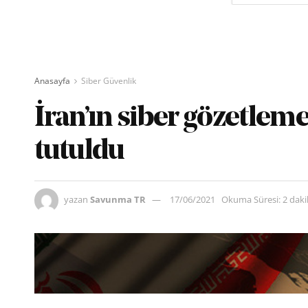
Anasayfa
Siber Güvenlik
İran’ın siber gözetlem
tutuldu
yazan
Savunma TR
17/06/2021
Okuma Süresi: 2 dak