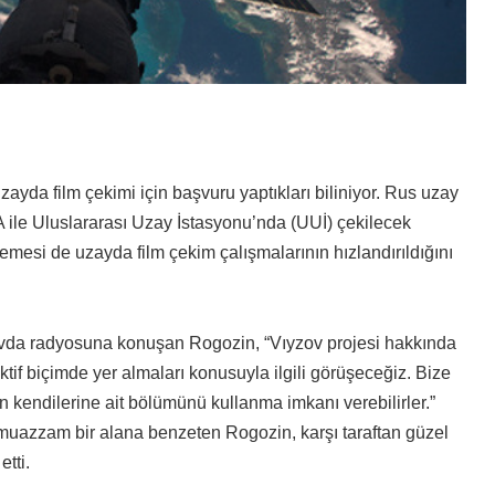
ayda film çekimi için başvuru yaptıkları biliniyor. Rus uzay
ile Uluslararası Uzay İstasyonu’nda (UUİ) çekilecek
öylemesi de uzayda film çekim çalışmalarının hızlandırıldığını
vda radyosuna konuşan Rogozin, “Vıyzov projesi hakkında
if biçimde yer almaları konusuyla ilgili görüşeceğiz. Bize
un kendilerine ait bölümünü kullanma imkanı verebilirler.”
lu muazzam bir alana benzeten Rogozin, karşı taraftan güzel
tti.