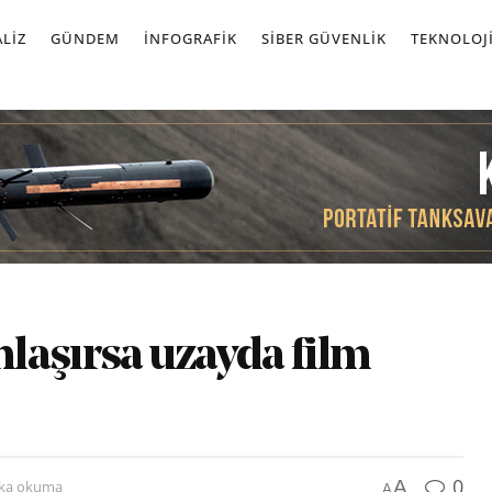
LIZ
GÜNDEM
İNFOGRAFIK
SIBER GÜVENLIK
TEKNOLOJ
laşırsa uzayda film
0
A
ika okuma
A