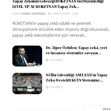
Yapay Zekânın Geleceği ROKETSAN’ın Düzenlediği
LEVEL-UP AI | ROKETSAN Yapay Zek...
YAZAN
KÜBRA DEMIRBAŞ
1 HAFTA ÖNCE
0
ROKETSAN’ın yapay zekâ odaklı ve yetenek
dönüşümüne öncülük eden vizyonu doğrultusunda,
yapay zekâ teknolojilerine yön verecek...
Dr. Alper Özbilen: Yapay zekâ, veri
ve insansız sistemler savaşın...
1 AY ÖNCE
81 İlin Güvenliği ASELSAN’ın Yapay
Zeka Destekli KGYS Sistemine...
1 AY ÖNCE
DEVA