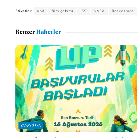
Etiketler:
abd
film çekimi
ISS
NASA
Roscosmos
Benzer
Haberler
YAPAY ZEKA