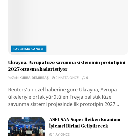
SAVUNMA SANAYII
Ukrayna, Avrupa füze savunma sisteminin prototipini
2027 ortasına kadar istiyor
YAZAN
KÜBRA DEMIRBAŞ
2 HAFTA ÖNCE
0
Reuters'un özel haberine göre Ukrayna, Avrupa
ülkeleriyle ortak yürütülen Freyja balistik füze
savunma sistemi projesinde ilk prototipin 2027...
ASELSAN Süper İletken Kuantum
İşlemci Birimi Geliştirecek
1 AY ÖNCE