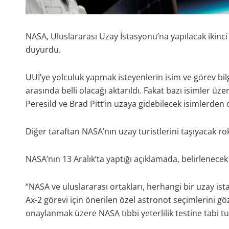
NASA, Uluslararası Uzay İstasyonu’na yapılacak ikinci 
duyurdu.
UUİ’ye yolculuk yapmak isteyenlerin isim ve görev bil
arasında belli olacağı aktarıldı. Fakat bazı isimler üz
Peresild ve Brad Pitt’in uzaya gidebilecek isimlerden
Diğer taraftan NASA’nın uzay turistlerini taşıyacak r
NASA’nın 13 Aralık’ta yaptığı açıklamada, belirlenecek k
“NASA ve uluslararası ortakları, herhangi bir uzay ist
Ax-2 görevi için önerilen özel astronot seçimlerini gö
onaylanmak üzere NASA tıbbi yeterlilik testine tabi tu