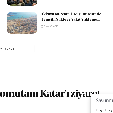
Akkuyu NGS’nin 1. Güç Ünitesinde
Temsili Nükleer Yakıt Yükleme...
2 AY ÖNCE
MI YÜKLE
mutanı Katar’ı ziyaret
En iyi deney