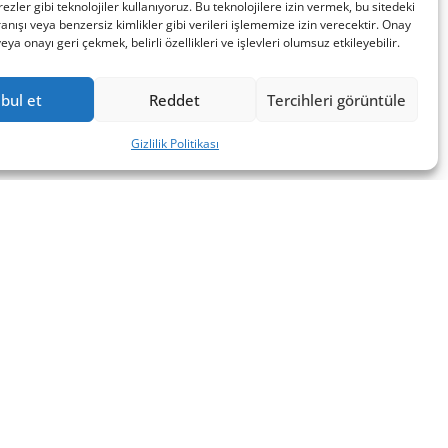
ezler gibi teknolojiler kullanıyoruz. Bu teknolojilere izin vermek, bu sitedeki
nışı veya benzersiz kimlikler gibi verileri işlememize izin verecektir. Onay
a onayı geri çekmek, belirli özellikleri ve işlevleri olumsuz etkileyebilir.
bul et
Reddet
Tercihleri görüntüle
Gizlilik Politikası