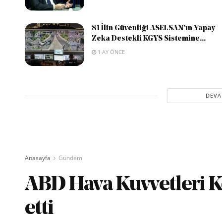
81 İlin Güvenliği ASELSAN’ın Yapay
Zeka Destekli KGYS Sistemine...
1 AY ÖNCE
DEVA
Anasayfa
Gündem
ABD Hava Kuvvetleri Ko
etti