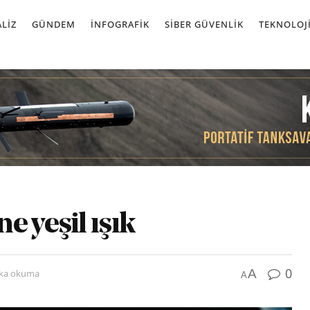
LIZ
GÜNDEM
İNFOGRAFIK
SIBER GÜVENLIK
TEKNOLOJ
e yeşil ışık
0
A
ika okuma
A