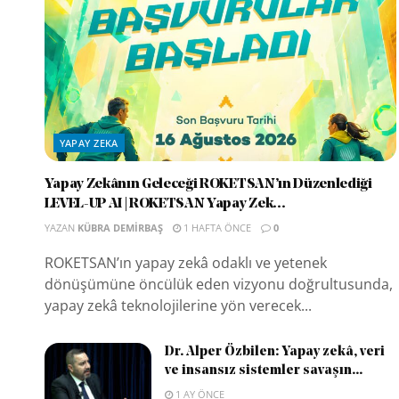
YAPAY ZEKA
Yapay Zekânın Geleceği ROKETSAN’ın Düzenlediği
LEVEL-UP AI | ROKETSAN Yapay Zek...
YAZAN
KÜBRA DEMIRBAŞ
1 HAFTA ÖNCE
0
ROKETSAN’ın yapay zekâ odaklı ve yetenek
dönüşümüne öncülük eden vizyonu doğrultusunda,
yapay zekâ teknolojilerine yön verecek...
Dr. Alper Özbilen: Yapay zekâ, veri
ve insansız sistemler savaşın...
1 AY ÖNCE