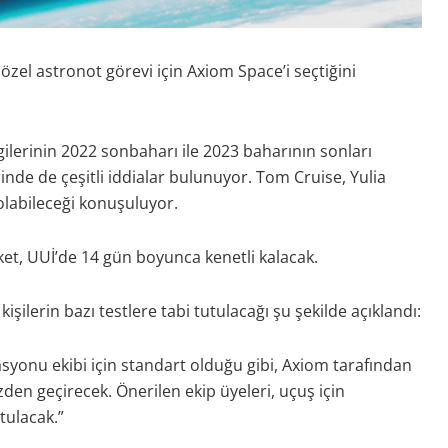
özel astronot görevi için Axiom Space’i seçtiğini
gilerinin 2022 sonbaharı ile 2023 baharının sonları
erinde de çeşitli iddialar bulunuyor. Tom Cruise, Yulia
 olabileceği konuşuluyor.
oket, UUİ’de 14 gün boyunca kenetli kalacak.
işilerin bazı testlere tabi tutulacağı şu şekilde açıklandı:
asyonu ekibi için standart olduğu gibi, Axiom tarafından
zden geçirecek. Önerilen ekip üyeleri, uçuş için
tulacak.”