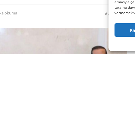
amacıyla çer
tarama davra
0
A
vermemek vey
ika okuma
A
Ka