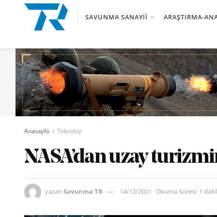
SAVUNMA SANAYII
ARAŞTIRMA-ANA
Anasayfa
Teknoloji
NASA’dan uzay turizmin
yazan
Savunma TR
14/12/2021
Okuma Süresi: 1 dak