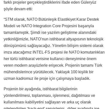
farklı projeler gerçekleştirdiklerini ifade eden Güleryüz
şöyle devam etti:
“STM olarak, NATO Bütünleşik Elastikiyet Karar Destek
Modeli ve NATO Integration Core Projesini başarıyla
tamamlamıştık. Şimdi ise yazılım geliştirme alanındaki
yetkinliğimizle, NATO’nun istihbarat altyapısının teknolojik
dönüşümünü sağlayacağız. Yönetim bilişim sistemi olarak
imza atacağımız INTEL-FS projesi ile NATO komutanlıkları
her türlü istihbarat verisine kullanıcı deneyimine önem
veren modern arayüzlerle erişecek. Projenin tamamı Türk
mühendislerince yürütülecek. Yaklaşık 100 kişilik bir
uzman kadromuz ile proje için çalışmaya başladık.
Projenin bir ayağında, istihbarat bilgilerinin
yönlendirilmesi, toplanması, işlenmesi, dağıtılması ve
kullanılması kabiliyetini sağlayan ve arka uç olarak
nitelendirilen ‘back-end’ servislerini, diğer ayağında ise