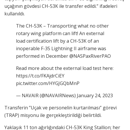
uçağının gövdesi CH-53K ile transfer edildi.” ifadeleri
kullanıldı.
The CH-53K – Transporting what no other
rotary wing platform can lift! An external
load certification lift by a CH-53K of an
inoperable F-35 Lightning II airframe was
performed in December @NASPaxRiverPAO
Read more about the external load test here:
https://t.co/FKAjdrCiEY
pic.twitter.com/HYGJGQbMnP
— NAVAIR (@NAVAIRNews) January 24, 2023
Transferin ”Uçak ve personelin kurtarılması” görevi
(TRAP) misyonu ile gerçekleştirildiği belirtildi.
Yaklaşık 11 ton ağırlığındaki CH-53K King Stallion; her