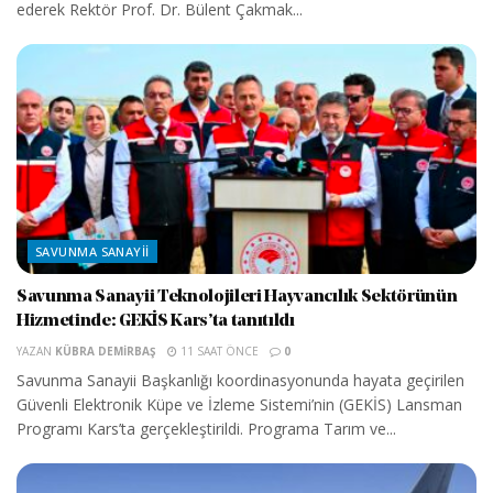
ederek Rektör Prof. Dr. Bülent Çakmak...
SAVUNMA SANAYII
Savunma Sanayii Teknolojileri Hayvancılık Sektörünün
Hizmetinde: GEKİS Kars’ta tanıtıldı
YAZAN
KÜBRA DEMIRBAŞ
11 SAAT ÖNCE
0
Savunma Sanayii Başkanlığı koordinasyonunda hayata geçirilen
Güvenli Elektronik Küpe ve İzleme Sistemi’nin (GEKİS) Lansman
Programı Kars’ta gerçekleştirildi. Programa Tarım ve...