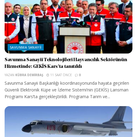
SAVUNMA SANAYII
Savunma Sanayii Teknolojileri Hayvancılık Sektörünün
Hizmetinde: GEKİS Kars’ta tanıtıldı
YAZAN
KÜBRA DEMIRBAŞ
11 SAAT ÖNCE
0
Savunma Sanayii Başkanlığı koordinasyonunda hayata geçirilen
Güvenli Elektronik Küpe ve İzleme Sistemi’nin (GEKİS) Lansman
Programı Kars’ta gerçekleştirildi. Programa Tarım ve...