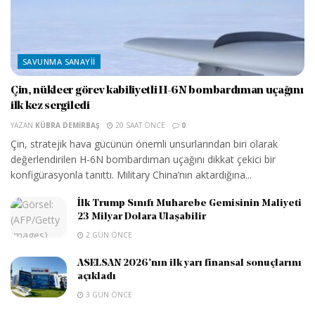
SAVUNMA SANAYII
Çin, nükleer görev kabiliyetli H-6N bombardıman uçağını
ilk kez sergiledi
YAZAN
KÜBRA DEMIRBAŞ
20 SAAT ÖNCE
0
Çin, stratejik hava gücünün önemli unsurlarından biri olarak
değerlendirilen H-6N bombardıman uçağını dikkat çekici bir
konfigürasyonla tanıttı. Military China’nın aktardığına...
İlk Trump Sınıfı Muharebe Gemisinin Maliyeti
23 Milyar Dolara Ulaşabilir
2 GÜN ÖNCE
ASELSAN 2026’nın ilk yarı finansal sonuçlarını
açıkladı
3 GÜN ÖNCE