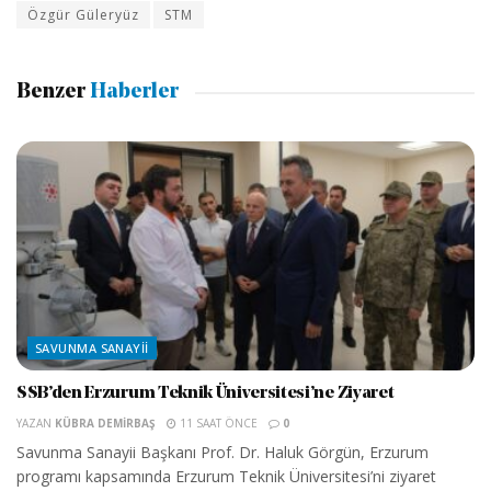
Özgür Güleryüz
STM
Benzer
Haberler
SAVUNMA SANAYII
SSB’den Erzurum Teknik Üniversitesi’ne Ziyaret
YAZAN
KÜBRA DEMIRBAŞ
11 SAAT ÖNCE
0
Savunma Sanayii Başkanı Prof. Dr. Haluk Görgün, Erzurum
programı kapsamında Erzurum Teknik Üniversitesi’ni ziyaret