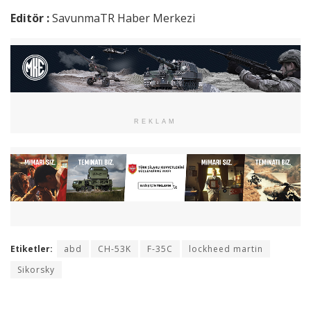
Editör :
SavunmaTR Haber Merkezi
REKLAM
Etiketler:
abd
CH-53K
F-35C
lockheed martin
Sikorsky