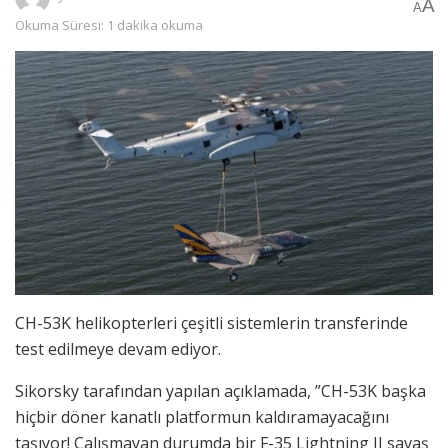
A
A
Okuma Süresi: 1 dakika okuma
CH-53K helikopterleri çeşitli sistemlerin transferinde
test edilmeye devam ediyor.
Sikorsky tarafından yapılan açıklamada, ”CH-53K başka
hiçbir döner kanatlı platformun kaldıramayacağını
taşıyor! Çalışmayan durumda bir F-35 Lightning II savaş