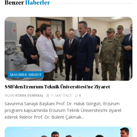
Benzer
Haberler
SAVUNMA SANAYII
SSB’den Erzurum Teknik Üniversitesi’ne Ziyaret
YAZAN
KÜBRA DEMIRBAŞ
11 SAAT ÖNCE
0
Savunma Sanayii Başkanı Prof. Dr. Haluk Görgün, Erzurum
programı kapsamında Erzurum Teknik Üniversitesi’ni ziyaret
ederek Rektör Prof. Dr. Bülent Çakmak...