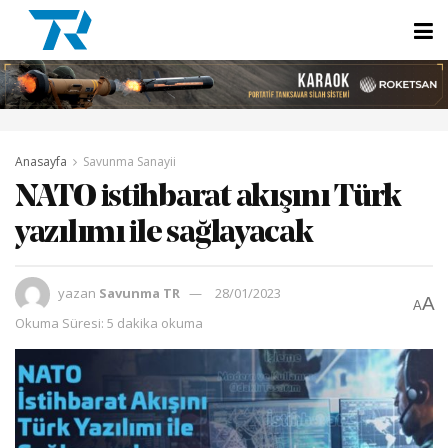
Anasayfa
Savunma Sanayii
NATO istihbarat akışını Türk
yazılımı ile sağlayacak
yazan
Savunma TR
28/01/2023
A
A
Okuma Süresi: 5 dakika okuma