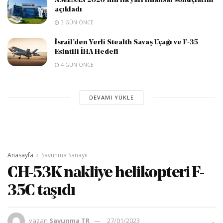
ASELSAN 2026’nın ilk yarı finansal sonuçlarını
açıkladı
3 GÜN ÖNCE
İsrail’den Yerli Stealth Savaş Uçağı ve F-35
Esintili İHA Hedefi
4 GÜN ÖNCE
DEVAMI YÜKLE
Anasayfa
Savunma Sanayii
CH-53K nakliye helikopteri F-
35C taşıdı
yazan
Savunma TR
27/01/2023