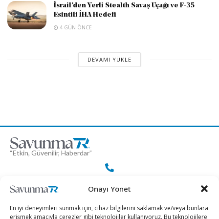
İsrail’den Yerli Stealth Savaş Uçağı ve F-35
Esintili İHA Hedefi
4 GÜN ÖNCE
DEVAMI YÜKLE
“Etkin, Güvenilir, Haberdar”
+90 530 308 17 96
Onayı Yönet
En iyi deneyimleri sunmak için, cihaz bilgilerini saklamak ve/veya bunlara
erişmek amacıyla çerezler gibi teknolojiler kullanıyoruz. Bu teknolojilere
iletisim@savunmatr.com