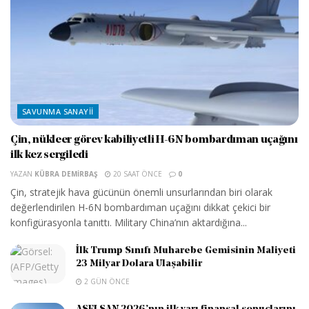
SAVUNMA SANAYII
Çin, nükleer görev kabiliyetli H-6N bombardıman uçağını
ilk kez sergiledi
YAZAN
KÜBRA DEMIRBAŞ
20 SAAT ÖNCE
0
Çin, stratejik hava gücünün önemli unsurlarından biri olarak
değerlendirilen H-6N bombardıman uçağını dikkat çekici bir
konfigürasyonla tanıttı. Military China’nın aktardığına...
İlk Trump Sınıfı Muharebe Gemisinin Maliyeti
23 Milyar Dolara Ulaşabilir
2 GÜN ÖNCE