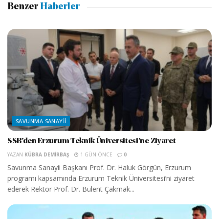
Benzer
Haberler
SAVUNMA SANAYII
SSB’den Erzurum Teknik Üniversitesi’ne Ziyaret
YAZAN
KÜBRA DEMIRBAŞ
1 GÜN ÖNCE
0
Savunma Sanayii Başkanı Prof. Dr. Haluk Görgün, Erzurum
programı kapsamında Erzurum Teknik Üniversitesi’ni ziyaret
ederek Rektör Prof. Dr. Bülent Çakmak...