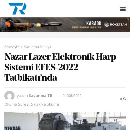
Anasayfa
Savunma Sanayii
Nazar Lazer Elektronik Harp
Sistemi EFES-2022
Tatbikatı’nda
yazan
Savunma TR
04/06/2022
A
A
Okuma Süresi: 5 dakika okuma