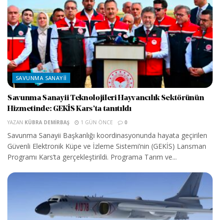
SAVUNMA SANAYII
Savunma Sanayii Teknolojileri Hayvancılık Sektörünün
Hizmetinde: GEKİS Kars’ta tanıtıldı
YAZAN
KÜBRA DEMIRBAŞ
1 GÜN ÖNCE
0
Savunma Sanayii Başkanlığı koordinasyonunda hayata geçirilen
Güvenli Elektronik Küpe ve İzleme Sistemi’nin (GEKİS) Lansman
Programı Kars’ta gerçekleştirildi. Programa Tarım ve...