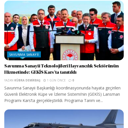
SAVUNMA SANAYII
Savunma Sanayii Teknolojileri Hayvancılık Sektörünün
Hizmetinde: GEKİS Kars’ta tanıtıldı
YAZAN
KÜBRA DEMIRBAŞ
1 GÜN ÖNCE
0
Savunma Sanayii Başkanlığı koordinasyonunda hayata geçirilen
Güvenli Elektronik Küpe ve İzleme Sistemi’nin (GEKİS) Lansman
Programı Kars’ta gerçekleştirildi. Programa Tarım ve...