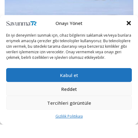
Onayı Yönet
SAVUNMA SANAYII
En iyi deneyimleri sunmak için, cihaz bilgilerini saklamak ve/veya bunlara
erişmek amacıyla çerezler gibi teknolojiler kullanıyoruz. Bu teknolojilere
Çin, nükleer görev kabiliyetli H-6N bombardıman uçağını
izin vermek, bu sitedeki tarama davranışı veya benzersiz kimlikler gibi
ilk kez sergiledi
verileri işlememize izin verecektir. Onay vermemek veya onayı geri
YAZAN
KÜBRA DEMIRBAŞ
2 GÜN ÖNCE
0
çekmek, belirli özellikleri ve işlevleri olumsuz etkileyebilir.
Çin, stratejik hava gücünün önemli unsurlarından biri olarak
değerlendirilen H-6N bombardıman uçağını dikkat çekici bir
Kabul et
konfigürasyonla tanıttı. Military China’nın aktardığına...
Reddet
İlk Trump Sınıfı Muharebe Gemisinin Maliyeti
23 Milyar Dolara Ulaşabilir
Tercihleri görüntüle
3 GÜN ÖNCE
Gizlilik Politikası
ASELSAN 2026’nın ilk yarı finansal sonuçlarını
açıkladı
4 GÜN ÖNCE