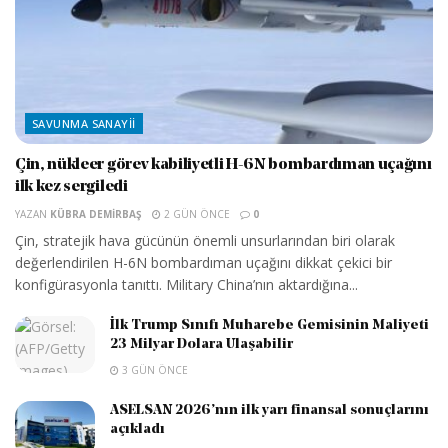
SAVUNMA SANAYII
Çin, nükleer görev kabiliyetli H-6N bombardıman uçağını
ilk kez sergiledi
YAZAN
KÜBRA DEMIRBAŞ
2 GÜN ÖNCE
0
Çin, stratejik hava gücünün önemli unsurlarından biri olarak
değerlendirilen H-6N bombardıman uçağını dikkat çekici bir
konfigürasyonla tanıttı. Military China’nın aktardığına...
İlk Trump Sınıfı Muharebe Gemisinin Maliyeti
23 Milyar Dolara Ulaşabilir
3 GÜN ÖNCE
ASELSAN 2026’nın ilk yarı finansal sonuçlarını
açıkladı