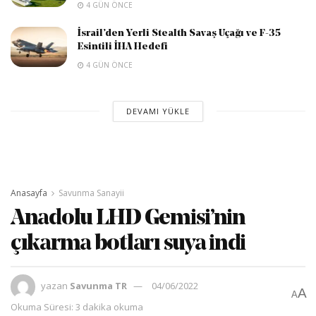
4 GÜN ÖNCE
İsrail’den Yerli Stealth Savaş Uçağı ve F-35
Esintili İHA Hedefi
4 GÜN ÖNCE
DEVAMI YÜKLE
Anasayfa
Savunma Sanayii
Anadolu LHD Gemisi’nin
çıkarma botları suya indi
yazan
Savunma TR
04/06/2022
A
A
Okuma Süresi: 3 dakika okuma