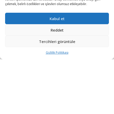
çekmek, belirli özellikleri ve işlevleri olumsuz etkileyebilir.
Kabul et
Reddet
Katmanlı hava savunma sistemi yolunda Türk savunma
sanayii adımlarını hızlandırıyor.
Tercihleri görüntüle
Sınır güvenliğinin en önemli unsurlarından olan hava
Gizlilik Politikası
savunma sistemleri konusunda yerlileştirme çalışmalarına
son sürat devam eden Türk savunma sanayii bu
kapsamdaki en önemli sistemlerden olan SİPER’in ilk
sistem teslimatlarına 2022 yılı sonunda başlıyor.
UMBHFFS Aşama-C SİPER Projesi kapsamında Aralık
2022 tarihinde bir sistemin envantere alınacağı açıklandı.
Millî Savunma Bakanlığı tarafından yayınlanan 2022