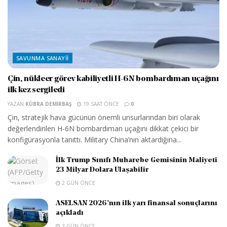
SAVUNMA SANAYII
Çin, nükleer görev kabiliyetli H-6N bombardıman uçağını
ilk kez sergiledi
YAZAN
KÜBRA DEMIRBAŞ
19 SAAT ÖNCE
0
Çin, stratejik hava gücünün önemli unsurlarından biri olarak
değerlendirilen H-6N bombardıman uçağını dikkat çekici bir
konfigürasyonla tanıttı. Military China’nın aktardığına...
İlk Trump Sınıfı Muharebe Gemisinin Maliyeti
23 Milyar Dolara Ulaşabilir
2 GÜN ÖNCE
ASELSAN 2026’nın ilk yarı finansal sonuçlarını
açıkladı
3 GÜN ÖNCE