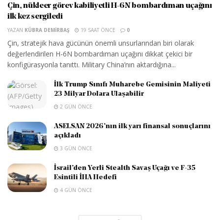
Çin, nükleer görev kabiliyetli H-6N bombardıman uçağını
ilk kez sergiledi
YAZAN
KÜBRA DEMIRBAŞ
19 SAAT ÖNCE
0
Çin, stratejik hava gücünün önemli unsurlarından biri olarak
değerlendirilen H-6N bombardıman uçağını dikkat çekici bir
konfigürasyonla tanıttı. Military China’nın aktardığına...
İlk Trump Sınıfı Muharebe Gemisinin Maliyeti
23 Milyar Dolara Ulaşabilir
2 GÜN ÖNCE
ASELSAN 2026’nın ilk yarı finansal sonuçlarını
açıkladı
3 GÜN ÖNCE
İsrail’den Yerli Stealth Savaş Uçağı ve F-35
Esintili İHA Hedefi
4 GÜN ÖNCE