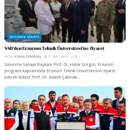
SAVUNMA SANAYII
SSB’den Erzurum Teknik Üniversitesi’ne Ziyaret
YAZAN
KÜBRA DEMIRBAŞ
10 SAAT ÖNCE
0
Savunma Sanayii Başkanı Prof. Dr. Haluk Görgün, Erzurum
programı kapsamında Erzurum Teknik Üniversitesi’ni ziyaret
ederek Rektör Prof. Dr. Bülent Çakmak...