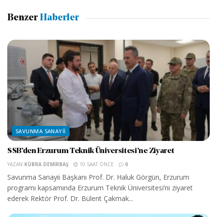
Benzer
Haberler
SAVUNMA SANAYII
SSB’den Erzurum Teknik Üniversitesi’ne Ziyaret
YAZAN
KÜBRA DEMIRBAŞ
10 SAAT ÖNCE
0
Savunma Sanayii Başkanı Prof. Dr. Haluk Görgün, Erzurum
programı kapsamında Erzurum Teknik Üniversitesi’ni ziyaret
ederek Rektör Prof. Dr. Bülent Çakmak...