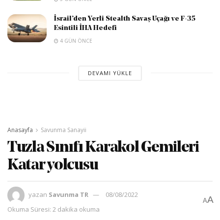
İsrail’den Yerli Stealth Savaş Uçağı ve F-35
Esintili İHA Hedefi
4 GÜN ÖNCE
DEVAMI YÜKLE
Anasayfa
Savunma Sanayii
Tuzla Sınıfı Karakol Gemileri
Katar yolcusu
yazan
Savunma TR
08/08/2022
A
A
Okuma Süresi: 2 dakika okuma