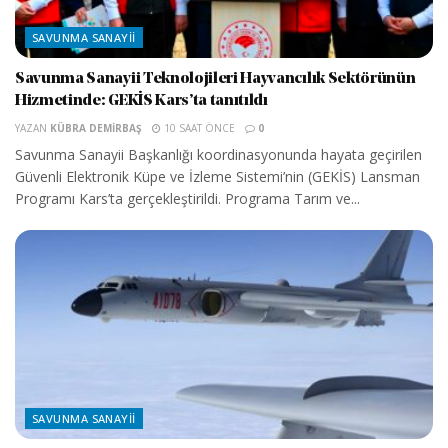
SAVUNMA SANAYII
Savunma Sanayii Teknolojileri Hayvancılık Sektörünün
Hizmetinde: GEKİS Kars’ta tanıtıldı
YAZAN
KÜBRA DEMIRBAŞ
10 SAAT ÖNCE
0
Savunma Sanayii Başkanlığı koordinasyonunda hayata geçirilen
Güvenli Elektronik Küpe ve İzleme Sistemi’nin (GEKİS) Lansman
Programı Kars’ta gerçekleştirildi. Programa Tarım ve...
SAVUNMA SANAYII