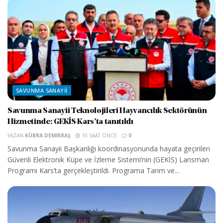
SAVUNMA SANAYII
Savunma Sanayii Teknolojileri Hayvancılık Sektörünün
Hizmetinde: GEKİS Kars’ta tanıtıldı
YAZAN
KÜBRA DEMIRBAŞ
10 SAAT ÖNCE
0
Savunma Sanayii Başkanlığı koordinasyonunda hayata geçirilen
Güvenli Elektronik Küpe ve İzleme Sistemi’nin (GEKİS) Lansman
Programı Kars’ta gerçekleştirildi. Programa Tarım ve...