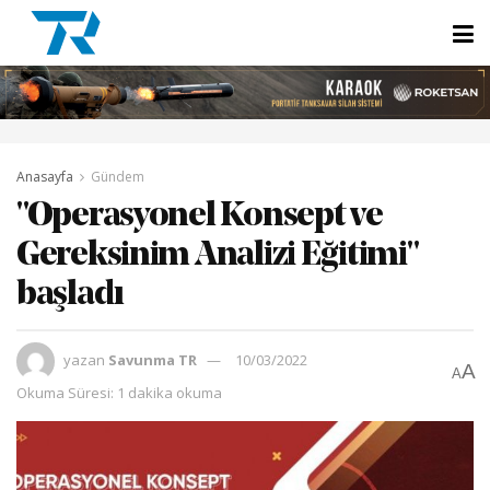
Anasayfa
Gündem
"Operasyonel Konsept ve
Gereksinim Analizi Eğitimi"
başladı
yazan
Savunma TR
10/03/2022
A
A
Okuma Süresi: 1 dakika okuma