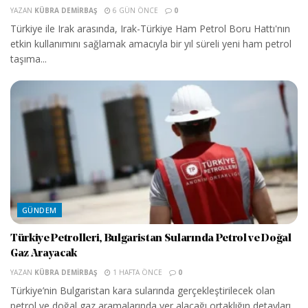
YAZAN
KÜBRA DEMIRBAŞ
6 GÜN ÖNCE
0
Türkiye ile Irak arasında, Irak-Türkiye Ham Petrol Boru Hattı'nın
etkin kullanımını sağlamak amacıyla bir yıl süreli yeni ham petrol
taşıma...
GÜNDEM
Türkiye Petrolleri, Bulgaristan Sularında Petrol ve Doğal
Gaz Arayacak
YAZAN
KÜBRA DEMIRBAŞ
1 HAFTA ÖNCE
0
Türkiye’nin Bulgaristan kara sularında gerçekleştirilecek olan
petrol ve doğal gaz aramalarında yer alacağı ortaklığın detayları