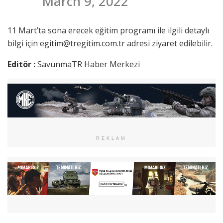
March 9, 2022
11 Mart’ta sona erecek eğitim programı ile ilgili detaylı
bilgi için
egitim@tregitim.com.tr
adresi ziyaret edilebilir.
Editör :
SavunmaTR Haber Merkezi
REKLAM