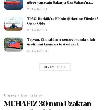
görev yapacağı Sakarya Gaz Sahası’na...
1 HAFTA ÖNCE
TPAO, Kerkük’te BP’nin Şirketine Yüzde 15
Ortak Oldu
1 HAFTA ÖNCE
Tayvan, Çin saldırısı senaryosunda silah
üretimini taşımayı test edecek
2 HAFTA ÖNCE
DEVAMI YÜKLE
Anasayfa
Savunma Sanayii
MUHAFIZ 30 mm Uzaktan