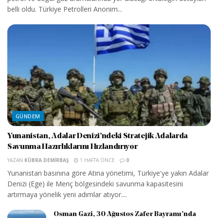
belli oldu. Türkiye Petrolleri Anonim...
GÜNDEM
Yunanistan, Adalar Denizi’ndeki Stratejik Adalarda
Savunma Hazırlıklarını Hızlandırıyor
YAZAN
KÜBRA DEMIRBAŞ
1 HAFTA ÖNCE
0
Yunanistan basınına göre Atina yönetimi, Türkiye'ye yakın Adalar
Denizi (Ege) ile Meriç bölgesindeki savunma kapasitesini
artırmaya yönelik yeni adımlar atıyor....
Osman Gazi, 30 Ağustos Zafer Bayramı’nda