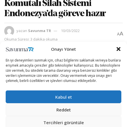
Komutalı Silah Sistemi
Endonezya’da göreve hazır
yazan
Savunma TR
10/03/2022
A
A
Okuma Süresi: 3 dakika okuma
Onayı Yönet
En iyi deneyimleri sunmak için, cihaz bilgilerini saklamak ve/veya bunlara
erişmek amacıyla çerezler gibi teknolojiler kullanıyoruz. Bu teknolojilere
izin vermek, bu sitedeki tarama davranışı veya benzersiz kimlikler gibi
verileri işlememize izin verecektir. Onay vermemek veya onayı geri
çekmek, belirli özellikleri ve işlevleri olumsuz etkileyebilir.
Kabul et
Reddet
Tercihleri görüntüle
Türk savunma ürünleri, dünyanın birçok yerinde kendini