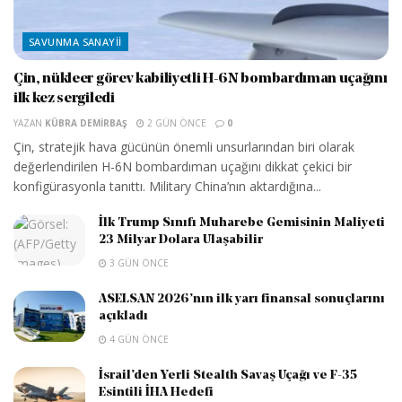
SAVUNMA SANAYII
Çin, nükleer görev kabiliyetli H-6N bombardıman uçağını
ilk kez sergiledi
YAZAN
KÜBRA DEMIRBAŞ
2 GÜN ÖNCE
0
Çin, stratejik hava gücünün önemli unsurlarından biri olarak
değerlendirilen H-6N bombardıman uçağını dikkat çekici bir
konfigürasyonla tanıttı. Military China’nın aktardığına...
İlk Trump Sınıfı Muharebe Gemisinin Maliyeti
23 Milyar Dolara Ulaşabilir
3 GÜN ÖNCE
ASELSAN 2026’nın ilk yarı finansal sonuçlarını
açıkladı
4 GÜN ÖNCE
İsrail’den Yerli Stealth Savaş Uçağı ve F-35
Esintili İHA Hedefi