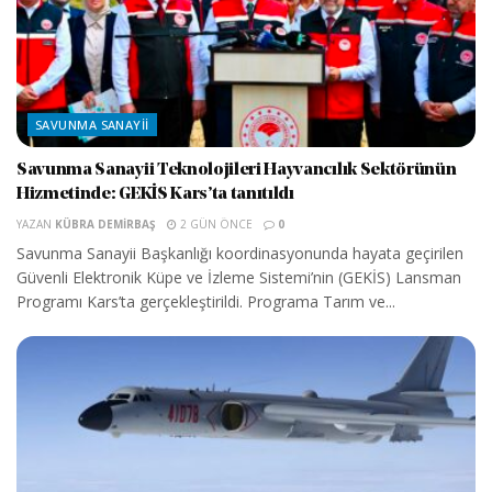
SAVUNMA SANAYII
Savunma Sanayii Teknolojileri Hayvancılık Sektörünün
Hizmetinde: GEKİS Kars’ta tanıtıldı
YAZAN
KÜBRA DEMIRBAŞ
2 GÜN ÖNCE
0
Savunma Sanayii Başkanlığı koordinasyonunda hayata geçirilen
Güvenli Elektronik Küpe ve İzleme Sistemi’nin (GEKİS) Lansman
Programı Kars’ta gerçekleştirildi. Programa Tarım ve...