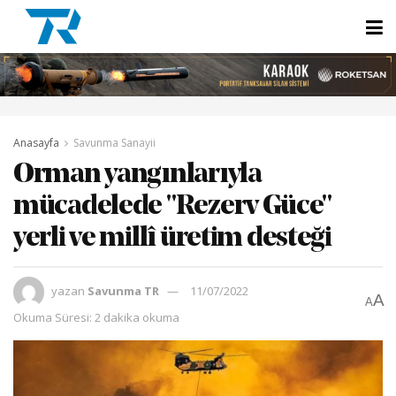
Anasayfa
Savunma Sanayii
Orman yangınlarıyla
mücadelede "Rezerv Güce"
yerli ve millî üretim desteği
yazan
Savunma TR
11/07/2022
A
A
Okuma Süresi: 2 dakika okuma