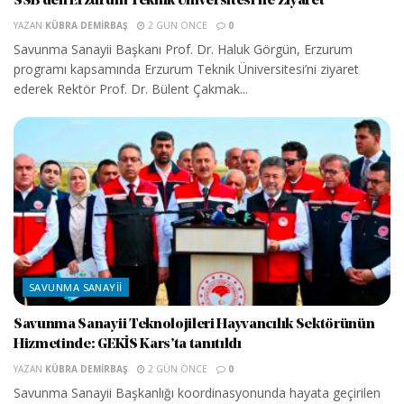
SSB’den Erzurum Teknik Üniversitesi’ne Ziyaret
YAZAN
KÜBRA DEMIRBAŞ
2 GÜN ÖNCE
0
Savunma Sanayii Başkanı Prof. Dr. Haluk Görgün, Erzurum
programı kapsamında Erzurum Teknik Üniversitesi’ni ziyaret
ederek Rektör Prof. Dr. Bülent Çakmak...
SAVUNMA SANAYII
Savunma Sanayii Teknolojileri Hayvancılık Sektörünün
Hizmetinde: GEKİS Kars’ta tanıtıldı
YAZAN
KÜBRA DEMIRBAŞ
2 GÜN ÖNCE
0
Savunma Sanayii Başkanlığı koordinasyonunda hayata geçirilen