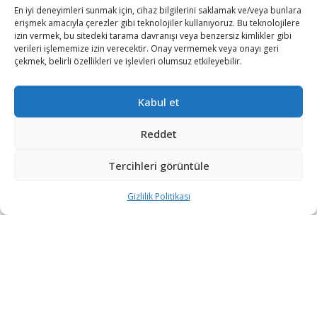
İlk Trump Sınıfı Muharebe Gemisinin Maliyeti
En iyi deneyimleri sunmak için, cihaz bilgilerini saklamak ve/veya bunlara
23 Milyar Dolara Ulaşabilir
erişmek amacıyla çerezler gibi teknolojiler kullanıyoruz. Bu teknolojilere
izin vermek, bu sitedeki tarama davranışı veya benzersiz kimlikler gibi
3 GÜN ÖNCE
verileri işlememize izin verecektir. Onay vermemek veya onayı geri
çekmek, belirli özellikleri ve işlevleri olumsuz etkileyebilir.
ASELSAN 2026’nın ilk yarı finansal sonuçlarını
açıkladı
4 GÜN ÖNCE
Kabul et
İsrail’den Yerli Stealth Savaş Uçağı ve F-35
Reddet
Esintili İHA Hedefi
5 GÜN ÖNCE
Tercihleri görüntüle
Gizlilik Politikası
DEVAMI YÜKLE