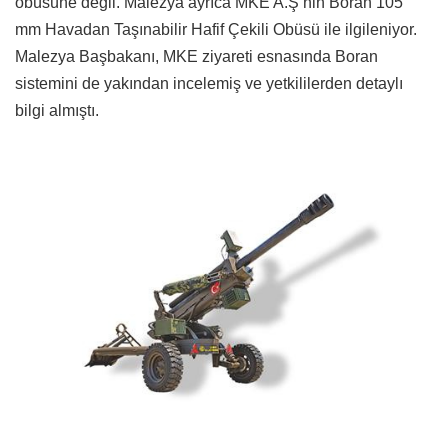
obüsüne değil. Malezya ayrıca MKE A.Ş’nin Boran 105
mm Havadan Taşınabilir Hafif Çekili Obüsü ile ilgileniyor.
Malezya Başbakanı, MKE ziyareti esnasında Boran
sistemini de yakından incelemiş ve yetkililerden detaylı
bilgi almıştı.