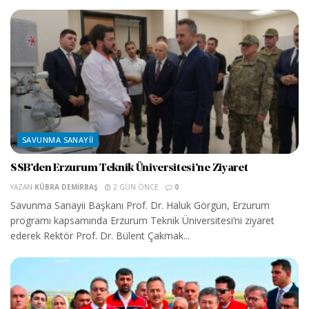
SAVUNMA SANAYII
SSB’den Erzurum Teknik Üniversitesi’ne Ziyaret
YAZAN
KÜBRA DEMIRBAŞ
2 GÜN ÖNCE
0
Savunma Sanayii Başkanı Prof. Dr. Haluk Görgün, Erzurum
programı kapsamında Erzurum Teknik Üniversitesi’ni ziyaret
ederek Rektör Prof. Dr. Bülent Çakmak...