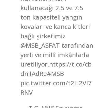
kullanacağı 2.5 ve 7.5
ton kapasiteli yangın
kovaları ve kanca kitleri
bağlı şirketimiz
@MSB_ASFAT tarafından
yerli ve millî imkânlarla
üretiliyor.https://t.co/cb
dniIAdRe#MSB
pic.twitter.com/t2H2Vl7
RNV
— T.C. Millî Savunma