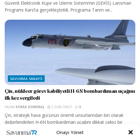
Güvenli Elektronik Küpe ve İzleme Sistemi’nin (GEKİS) Lansman
Programı Kars’ta gerçekleştirildi. Programa Tarım ve...
SAVUNMA SANAYII
Çin, nükleer görev kabiliyetli H-6N bombardıman uçağını
ilk kez sergiledi
YAZAN
KÜBRA DEMIRBAŞ
2 GÜN ÖNCE
0
Çin, stratejik hava gücünün önemli unsurlarından biri olarak
değerlendirilen H-6N bombardıman uçağını dikkat çekici bir
konfigürasyonla tanıttı. Military China’nın aktardığına...
Onayı Yönet