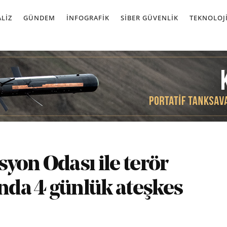
LIZ
GÜNDEM
İNFOGRAFIK
SIBER GÜVENLIK
TEKNOLOJ
yon Odası ile terör
da 4 günlük ateşkes