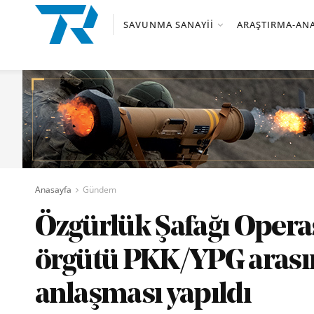
SAVUNMA SANAYII
ARAŞTIRMA-ANA
Anasayfa
Gündem
Özgürlük Şafağı Operas
örgütü PKK/YPG arasın
anlaşması yapıldı