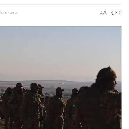
0
A
kika okuma
A