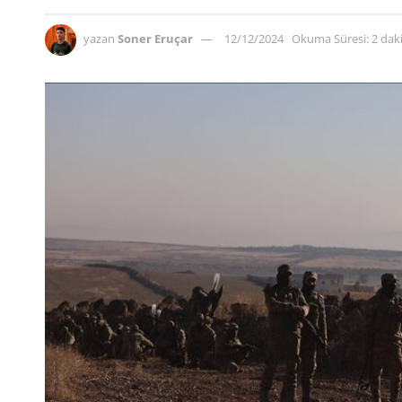
yazan
Soner Eruçar
12/12/2024
Okuma Süresi: 2 da