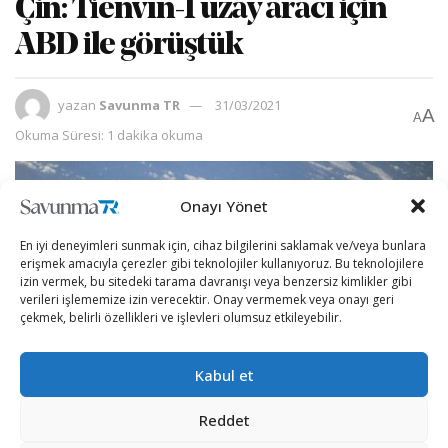
Çin: Tienvın-1 uzay aracı için
ABD ile görüştük
yazan
Savunma TR
31/03/2021
A
A
Okuma Süresi: 1 dakika okuma
Onayı Yönet
En iyi deneyimleri sunmak için, cihaz bilgilerini saklamak ve/veya bunlara
erişmek amacıyla çerezler gibi teknolojiler kullanıyoruz. Bu teknolojilere
izin vermek, bu sitedeki tarama davranışı veya benzersiz kimlikler gibi
verileri işlememize izin verecektir. Onay vermemek veya onayı geri
çekmek, belirli özellikleri ve işlevleri olumsuz etkileyebilir.
Kabul et
Reddet
Çin Ulusal Uzay İdaresinden (CNSA) yapılan açıklamada,