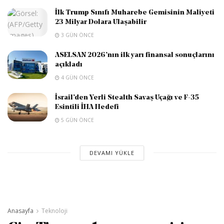
İlk Trump Sınıfı Muharebe Gemisinin Maliyeti
23 Milyar Dolara Ulaşabilir
3 GÜN ÖNCE
ASELSAN 2026’nın ilk yarı finansal sonuçlarını
açıkladı
4 GÜN ÖNCE
İsrail’den Yerli Stealth Savaş Uçağı ve F-35
Esintili İHA Hedefi
5 GÜN ÖNCE
DEVAMI YÜKLE
Anasayfa
Teknoloji