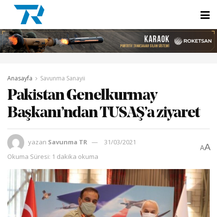
Anasayfa
Savunma Sanayii
Pakistan Genelkurmay
Başkanı’ndan TUSAŞ’a ziyaret
yazan
Savunma TR
31/03/2021
A
A
Okuma Süresi: 1 dakika okuma