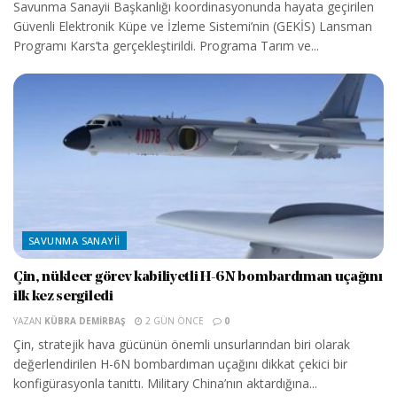
Savunma Sanayii Başkanlığı koordinasyonunda hayata geçirilen
Güvenli Elektronik Küpe ve İzleme Sistemi’nin (GEKİS) Lansman
Programı Kars’ta gerçekleştirildi. Programa Tarım ve...
SAVUNMA SANAYII
Çin, nükleer görev kabiliyetli H-6N bombardıman uçağını
ilk kez sergiledi
YAZAN
KÜBRA DEMIRBAŞ
2 GÜN ÖNCE
0
Çin, stratejik hava gücünün önemli unsurlarından biri olarak
değerlendirilen H-6N bombardıman uçağını dikkat çekici bir
konfigürasyonla tanıttı. Military China’nın aktardığına...