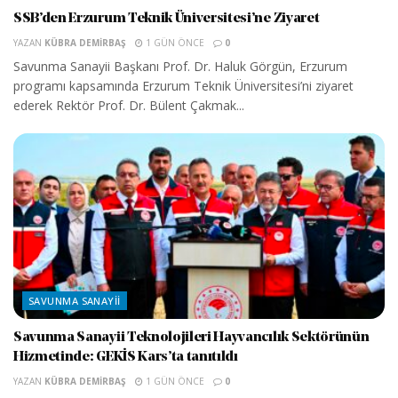
SSB’den Erzurum Teknik Üniversitesi’ne Ziyaret
YAZAN
KÜBRA DEMIRBAŞ
1 GÜN ÖNCE
0
Savunma Sanayii Başkanı Prof. Dr. Haluk Görgün, Erzurum
programı kapsamında Erzurum Teknik Üniversitesi’ni ziyaret
ederek Rektör Prof. Dr. Bülent Çakmak...
SAVUNMA SANAYII
Savunma Sanayii Teknolojileri Hayvancılık Sektörünün
Hizmetinde: GEKİS Kars’ta tanıtıldı
YAZAN
KÜBRA DEMIRBAŞ
1 GÜN ÖNCE
0