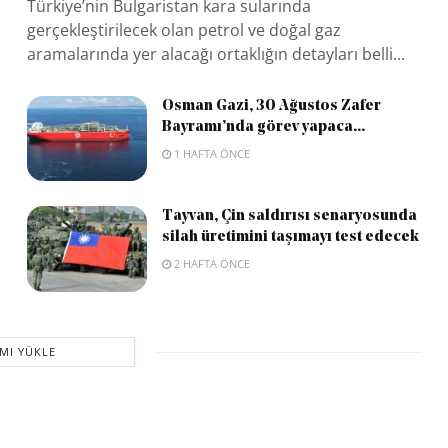
Türkiye’nin Bulgaristan kara sularında
gerçekleştirilecek olan petrol ve doğal gaz
aramalarında yer alacağı ortaklığın detayları belli...
Osman Gazi, 30 Ağustos Zafer
Bayramı’nda görev yapaca...
1 HAFTA ÖNCE
Tayvan, Çin saldırısı senaryosunda
silah üretimini taşımayı test edecek
2 HAFTA ÖNCE
MI YÜKLE