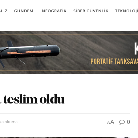
LIZ
GÜNDEM
İNFOGRAFIK
SIBER GÜVENLIK
TEKNOLOJ
 teslim oldu
0
A
ika okuma
A