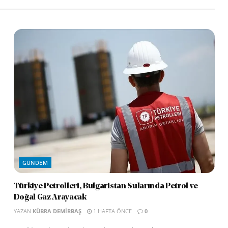
GÜNDEM
Türkiye Petrolleri, Bulgaristan Sularında Petrol ve
Doğal Gaz Arayacak
YAZAN
KÜBRA DEMIRBAŞ
1 HAFTA ÖNCE
0