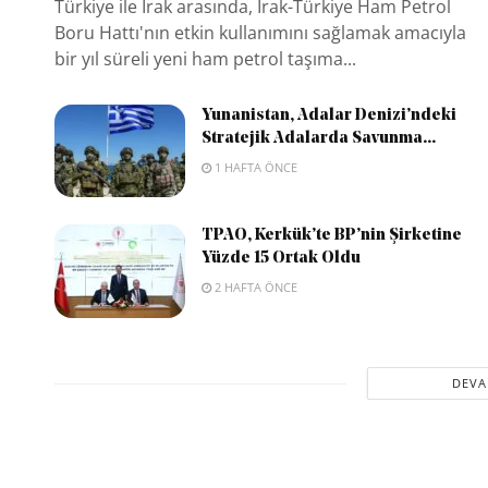
Türkiye ile Irak arasında, Irak-Türkiye Ham Petrol
Boru Hattı'nın etkin kullanımını sağlamak amacıyla
bir yıl süreli yeni ham petrol taşıma...
Yunanistan, Adalar Denizi’ndeki
Stratejik Adalarda Savunma...
1 HAFTA ÖNCE
TPAO, Kerkük’te BP’nin Şirketine
Yüzde 15 Ortak Oldu
2 HAFTA ÖNCE
DEVA