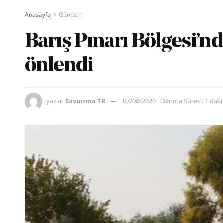
Anasayfa
Gündem
Barış Pınarı Bölgesi’nde
önlendi
yazan
Savunma TR
07/08/2020
Okuma Süresi: 1 dak