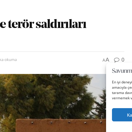
 terör saldırıları
0
A
ika okuma
A
En iyi deney
amacıyla çer
tarama davra
vermemek vey
Ka