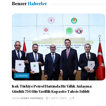
Benzer
Haberler
GÜNDEM
Irak-Türkiye Petrol Hattında Bir Yıllık Anlaşma:
Günlük 750 Bin Varillik Kapasite Tahsis Edildi
YAZAN
KÜBRA DEMIRBAŞ
1 HAFTA ÖNCE
0