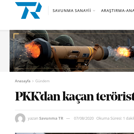
SAVUNMA SANAYII
ARAŞTIRMA-ANA
Anasayfa
Gündem
PKK’dan kaçan terörist
yazan
Savunma TR
07/08/2020
Okuma Süresi: 1 dak