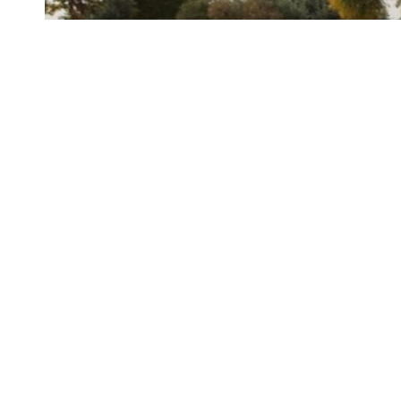
Barış Pınarı Harekatı’yla terörden kurtarılan Tel Abya
köyünde 2 terör saldırısı önlendi.
SMO bileşenlerinden Ahrar Şarkiyye grubunun sözcüs
motosiklet tespit ettiğini söyledi.