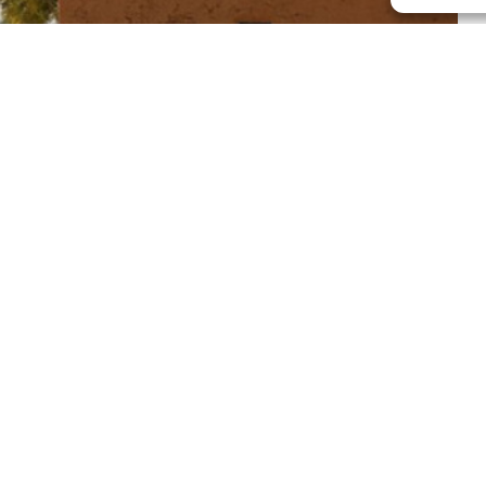
d ve Rasulayn ilçelerine bağlı Sluk beldesi ile Mebruke
ü Ziyad Halaf, güvenlik güçlerinin bomba yüklü 2