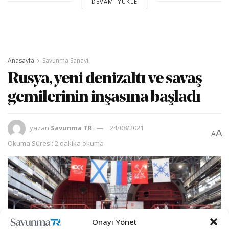
DEVAMI YÜKLE
Anasayfa
Savunma Sanayii
Rusya, yeni denizaltı ve savaş
gemilerinin inşasına başladı
yazan
Savunma TR
24/08/2021
A
A
Okuma Süresi: 2 dakika okuma
Onayı Yönet