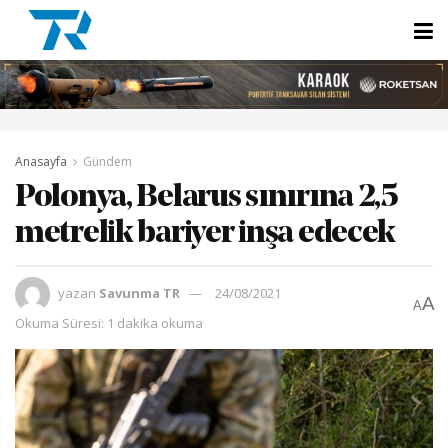
Anasayfa
Gündem
Polonya, Belarus sınırına 2,5
metrelik bariyer inşa edecek
yazan
Savunma TR
24/08/2021
A
A
Okuma Süresi: 1 dakika okuma