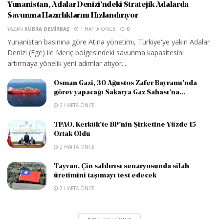
Yunanistan, Adalar Denizi’ndeki Stratejik Adalarda
Savunma Hazırlıklarını Hızlandırıyor
YAZAN
KÜBRA DEMIRBAŞ
1 HAFTA ÖNCE
0
Yunanistan basınına göre Atina yönetimi, Türkiye'ye yakın Adalar
Denizi (Ege) ile Meriç bölgesindeki savunma kapasitesini
artırmaya yönelik yeni adımlar atıyor....
Osman Gazi, 30 Ağustos Zafer Bayramı’nda
görev yapacağı Sakarya Gaz Sahası’na...
2 HAFTA ÖNCE
TPAO, Kerkük’te BP’nin Şirketine Yüzde 15
Ortak Oldu
2 HAFTA ÖNCE
Tayvan, Çin saldırısı senaryosunda silah
üretimini taşımayı test edecek
2 HAFTA ÖNCE