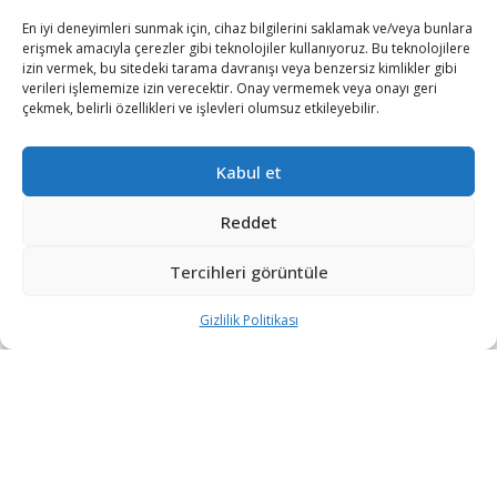
En iyi deneyimleri sunmak için, cihaz bilgilerini saklamak ve/veya bunlara
erişmek amacıyla çerezler gibi teknolojiler kullanıyoruz. Bu teknolojilere
izin vermek, bu sitedeki tarama davranışı veya benzersiz kimlikler gibi
verileri işlememize izin verecektir. Onay vermemek veya onayı geri
çekmek, belirli özellikleri ve işlevleri olumsuz etkileyebilir.
Rusya, deniz gücünü artırmak için dört denizaltı ve iki
Kabul et
korvetin inşa çalışmalarına başladı.
Kremlin tarafından yayımlanan basın açıklamasına
Reddet
göre
Rusya Devlet Başkanı Vladimir Putin,
kapsamlı bir
Tercihleri görüntüle
askeri modernizasyon çabasının bir parçası olarak
Rus
Donanması için dört denizaltı ve iki korvetin omurga
Gizlilik Politikası
döşeme törenine video konferans aracılığıyla katılarak
inşa çalışmalarına start verdi.
Tören sırasında konuşan Putin, “Güçlü, egemen bir
Rusya’nın güçlü ve dengeli bir donanmaya ihtiyacı var.
Bugün Deniz Kuvvetleri, ulusumuzun güvenliğinde kilit