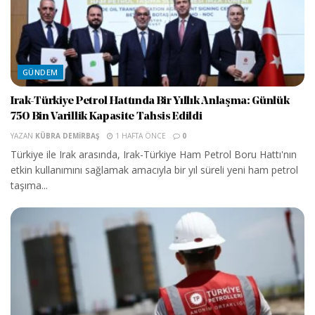
GÜNDEM
Irak-Türkiye Petrol Hattında Bir Yıllık Anlaşma: Günlük
750 Bin Varillik Kapasite Tahsis Edildi
YAZAN
KÜBRA DEMIRBAŞ
1 HAFTA ÖNCE
0
Türkiye ile Irak arasında, Irak-Türkiye Ham Petrol Boru Hattı'nın
etkin kullanımını sağlamak amacıyla bir yıl süreli yeni ham petrol
taşıma...