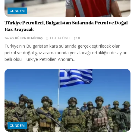
GÜNDEM
Türkiye Petrolleri, Bulgaristan Sularında Petrol ve Doğal
Gaz Arayacak
YAZAN
KÜBRA DEMIRBAŞ
1 HAFTA ÖNCE
0
Türkiye’nin Bulgaristan kara sularında gerçekleştirilecek olan
petrol ve doğal gaz aramalarında yer alacağı ortaklığın detayları
belli oldu. Türkiye Petrolleri Anonim...
GÜNDEM