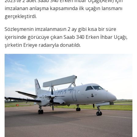
2023’te 2 adet Saab 340 Erken İhbar Uçağı(AEW) için
imzalanan anlaşma kapsamında ilk uçağın lansmanı
gerçekleştirdi.
Sözleşmenin imzalanmasın 2 ay gibi kısa bir süre
içerisinde görücüye çıkan Saab 340 Erken İhbar Uçağı,
şirketin Erieye radaıryla donatıldı.