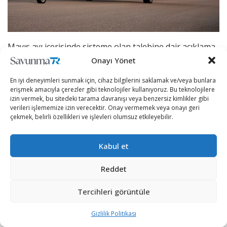
Mayıs ayı içerisinde sisteme olan talebine dair açıklama
yapan Polonya, Temmuz ayı içerisinde Saab şirketi ile 2
Onayı Yönet
adet Erken İhbar Uçağı’nın tedariki için imza atmıştı.
En iyi deneyimleri sunmak için, cihaz bilgilerini saklamak ve/veya bunlara
Anlaşmanın Polonya için maliyeti 60 milyon dolar
erişmek amacıyla çerezler gibi teknolojiler kullanıyoruz. Bu teknolojilere
olurken bu anlaşmayla birlikte Polonya Donanması’nın
izin vermek, bu sitedeki tarama davranışı veya benzersiz kimlikler gibi
verileri işlememize izin verecektir. Onay vermemek veya onayı geri
envanteri en yeni teknolojilerle güçlenmişti.
çekmek, belirli özellikleri ve işlevleri olumsuz etkileyebilir.
Saab 340 Erken İhbar Uçağı, ilgili yer ekipmanıyla
Kabul et
birlikte, hava gözetimi ve arama kurtarma
operasyonları gibi hem askeri hem de sivil amaçlarla
Reddet
kullanılabilecek kapsamlı bir görev çeşitliliği sunuyor.
Tercihleri görüntüle
Gizlilik Politikası