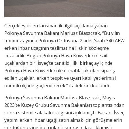
Gerçekleştirilen lansman ile ilgili açıklama yapan
Polonya Savunma Bakanı Mariusz Błaszczak, “Bu yılın
temmuz ayında Polonya Ordusuna 2 adet Saab 340 AEW
erken ihbar uçağının teslimatına ilişkin sözleşme
imzaladık. Bugün Polonya Hava Kuvvetleri’ne ait
uçaklardan biri İsveç’te tanıtıldı. İlki birkaç ay içinde
Polonya Hava Kuvvetleri ile donatılacak olan sipariş
edilen uçaklar, erken tespit ve uyarı kabiliyetlerimizi
önemli ölçüde güçlendirecek.” ifadelerini kullandı.
Polonya Savunma Bakanı Mariusz Błaszczak, Mayıs
2023’te Kuzey Grubu Savunma Bakanları toplantısından
sonra sistemle alakalı ilk ilgisini açıklamıştı. Bakan, İsveç
yapımı erken ihbar uçağı satın almak için görüşmelerin
sürdüğünü yine bu toplantı sonrasında açıklamıştı.