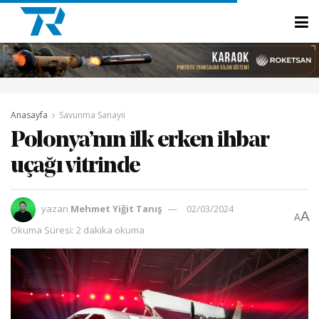
Anasayfa
Savunma Sanayii
Polonya’nın ilk erken ihbar
uçağı vitrinde
yazan
Mehmet Yiğit Tanış
02/03/2024
A
A
Okuma Süresi: 2 dakika okuma