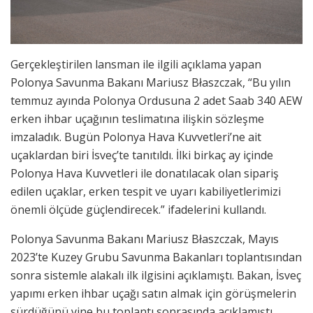
Gerçekleştirilen lansman ile ilgili açıklama yapan
Polonya Savunma Bakanı Mariusz Błaszczak, “Bu yılın
temmuz ayında Polonya Ordusuna 2 adet Saab 340 AEW
erken ihbar uçağının teslimatına ilişkin sözleşme
imzaladık. Bugün Polonya Hava Kuvvetleri’ne ait
uçaklardan biri İsveç’te tanıtıldı. İlki birkaç ay içinde
Polonya Hava Kuvvetleri ile donatılacak olan sipariş
edilen uçaklar, erken tespit ve uyarı kabiliyetlerimizi
önemli ölçüde güçlendirecek.” ifadelerini kullandı.
Polonya Savunma Bakanı Mariusz Błaszczak, Mayıs
2023’te Kuzey Grubu Savunma Bakanları toplantısından
sonra sistemle alakalı ilk ilgisini açıklamıştı. Bakan, İsveç
yapımı erken ihbar uçağı satın almak için görüşmelerin
sürdüğünü yine bu toplantı sonrasında açıklamıştı.