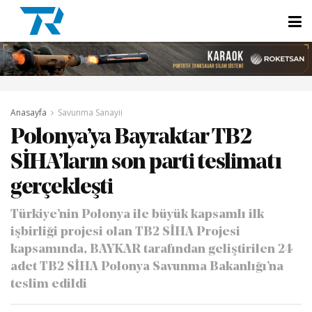
Anasayfa
Savunma Sanayii
Polonya’ya Bayraktar TB2
SİHA’ların son parti teslimatı
gerçekleşti
Türkiye’nin Polonya ile büyük kapsamlı ilk
işbirliği projesi olan TB2 SİHA Projesi
kapsamında, BAYKAR tarafından geliştirilen 24
adet TB2 SİHA Polonya Savunma Bakanlığı’na
teslim edildi