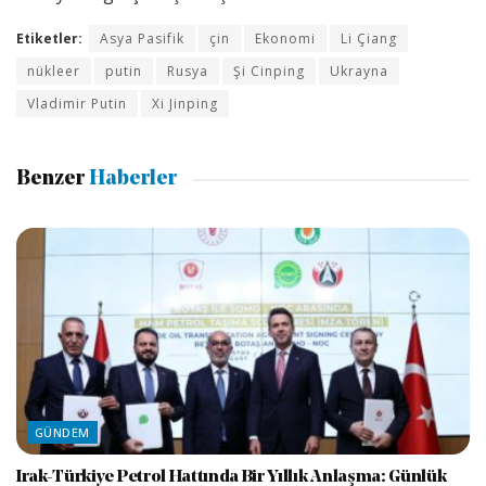
Etiketler:
Asya Pasifik
çin
Ekonomi
Li Çiang
nükleer
putin
Rusya
Şi Cinping
Ukrayna
Vladimir Putin
Xi Jinping
Benzer
Haberler
GÜNDEM
Irak-Türkiye Petrol Hattında Bir Yıllık Anlaşma: Günlük