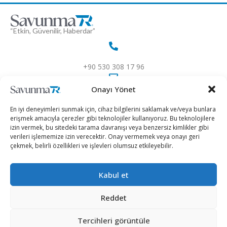
“Etkin, Güvenilir, Haberdar”
+90 530 308 17 96
Onayı Yönet
iletisim@savunmatr.com
En iyi deneyimleri sunmak için, cihaz bilgilerini saklamak ve/veya bunlara
erişmek amacıyla çerezler gibi teknolojiler kullanıyoruz. Bu teknolojilere
izin vermek, bu sitedeki tarama davranışı veya benzersiz kimlikler gibi
verileri işlememize izin verecektir. Onay vermemek veya onayı geri
2026 © Savunma TR. Tüm Hakları Saklıdır.
çekmek, belirli özellikleri ve işlevleri olumsuz etkileyebilir.
Savunma Sanayii
Kategoriler
SavunmaTR
Kabul et
Hava Platformları
Siber Güvenlik
Hakkımızda
Kara Platformları
Teknoloji
Kariyer
Reddet
Deniz Platformları
Röportajlar
Gizlilik Politikası
Tercihleri görüntüle
İnsansız Sistemler
Politika
Künye