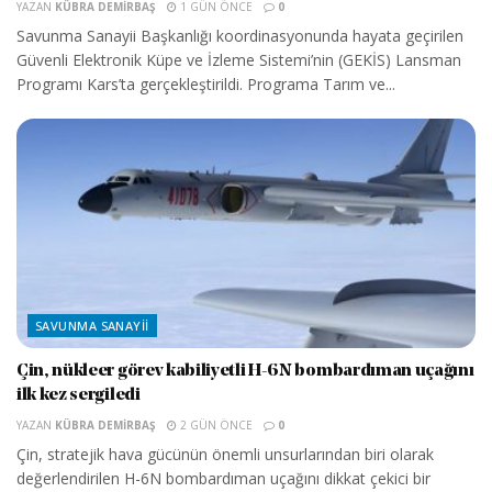
YAZAN
KÜBRA DEMIRBAŞ
1 GÜN ÖNCE
0
Savunma Sanayii Başkanlığı koordinasyonunda hayata geçirilen
Güvenli Elektronik Küpe ve İzleme Sistemi’nin (GEKİS) Lansman
Programı Kars’ta gerçekleştirildi. Programa Tarım ve...
SAVUNMA SANAYII
Çin, nükleer görev kabiliyetli H-6N bombardıman uçağını
ilk kez sergiledi
YAZAN
KÜBRA DEMIRBAŞ
2 GÜN ÖNCE
0
Çin, stratejik hava gücünün önemli unsurlarından biri olarak
değerlendirilen H-6N bombardıman uçağını dikkat çekici bir