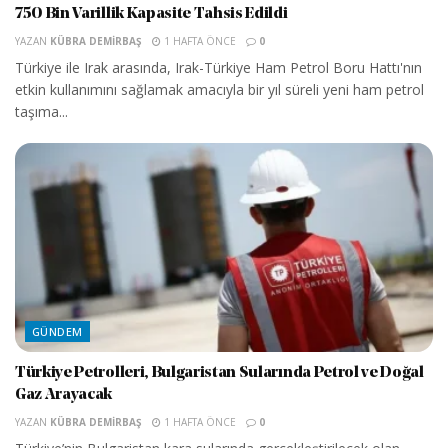
750 Bin Varillik Kapasite Tahsis Edildi
YAZAN
KÜBRA DEMIRBAŞ
1 HAFTA ÖNCE
0
Türkiye ile Irak arasında, Irak-Türkiye Ham Petrol Boru Hattı'nın
etkin kullanımını sağlamak amacıyla bir yıl süreli yeni ham petrol
taşıma...
GÜNDEM
Türkiye Petrolleri, Bulgaristan Sularında Petrol ve Doğal
Gaz Arayacak
YAZAN
KÜBRA DEMIRBAŞ
1 HAFTA ÖNCE
0