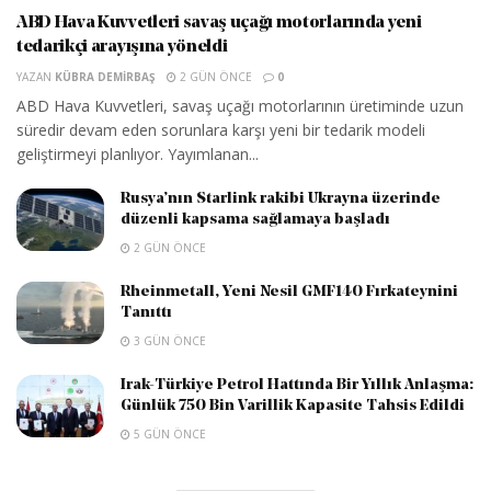
ABD Hava Kuvvetleri savaş uçağı motorlarında yeni
tedarikçi arayışına yöneldi
YAZAN
KÜBRA DEMIRBAŞ
2 GÜN ÖNCE
0
ABD Hava Kuvvetleri, savaş uçağı motorlarının üretiminde uzun
süredir devam eden sorunlara karşı yeni bir tedarik modeli
geliştirmeyi planlıyor. Yayımlanan...
Rusya’nın Starlink rakibi Ukrayna üzerinde
düzenli kapsama sağlamaya başladı
2 GÜN ÖNCE
Rheinmetall, Yeni Nesil GMF140 Fırkateynini
Tanıttı
3 GÜN ÖNCE
Irak-Türkiye Petrol Hattında Bir Yıllık Anlaşma:
Günlük 750 Bin Varillik Kapasite Tahsis Edildi
5 GÜN ÖNCE