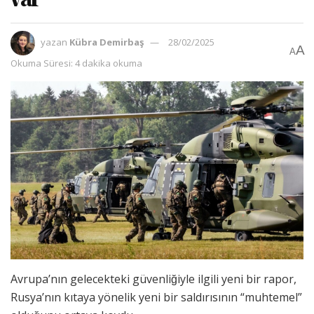
var
yazan
Kübra Demirbaş
28/02/2025
A
A
Okuma Süresi: 4 dakika okuma
Avrupa’nın gelecekteki güvenliğiyle ilgili yeni bir rapor,
Rusya’nın kıtaya yönelik yeni bir saldırısının “muhtemel”