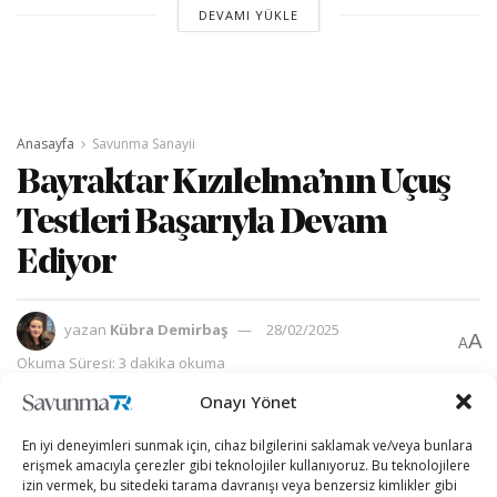
DEVAMI YÜKLE
Anasayfa
Savunma Sanayii
Bayraktar Kızılelma’nın Uçuş
Testleri Başarıyla Devam
Ediyor
yazan
Kübra Demirbaş
28/02/2025
A
A
Okuma Süresi: 3 dakika okuma
Onayı Yönet
En iyi deneyimleri sunmak için, cihaz bilgilerini saklamak ve/veya bunlara
erişmek amacıyla çerezler gibi teknolojiler kullanıyoruz. Bu teknolojilere
izin vermek, bu sitedeki tarama davranışı veya benzersiz kimlikler gibi