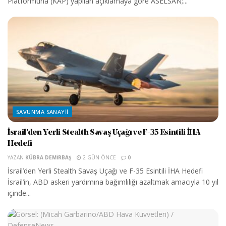
Platformuna (KAP) yapılan açıklamaya göre ASELSAN;...
SAVUNMA SANAYII
İsrail’den Yerli Stealth Savaş Uçağı ve F-35 Esintili İHA
Hedefi
YAZAN
KÜBRA DEMIRBAŞ
2 GÜN ÖNCE
0
İsrail’den Yerli Stealth Savaş Uçağı ve F-35 Esintili İHA Hedefi
İsrail’in, ABD askeri yardımına bağımlılığı azaltmak amacıyla 10 yıl
içinde...