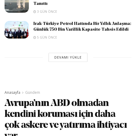
Tanıttı
3 GÜN ÖNCE
Irak-Türkiye Petrol Hattında Bir Yıllık Anlaşma:
Günlük 750 Bin Varillik Kapasite Tahsis Edildi
5 GÜN ÖNCE
DEVAMI YÜKLE
Anasayfa
Gündem
Avrupa’nın ABD olmadan
kendini koruması için daha
çok askere ve yatırıma ihtiyacı