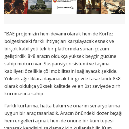
“BAE projemizin hem devamı olarak hem de Körfez
bölgesindeki farklı ihtiyaçları karşılayacak esnek ve
birçok kabiliyeti tek bir platformda sunan çözüm
geliştirdik. 8×8 aracın oldukça yüksek beygir gücüne
sahip motoru var. Süspansiyon sistemi ve taşıma
kabiliyeti özellikle çöl mobilitesini sağlayacak şekilde.
Yüksek ağırlıklara dayanacak bir gövde tasarlandı. 8×8
olarak oldukça yüksek kalitede ve en üst seviyede zırh
korumasına sahip.
Farklı kurtarma, hatta bakım ve onarım senaryolarına
uygun bir araç tasarladık. Aracın önündeki dozer bıçağı
hem engelleri açmak hem de önüne bir kum tepesi
yaparak kendisini saklamak için kullanılabilir. Kum