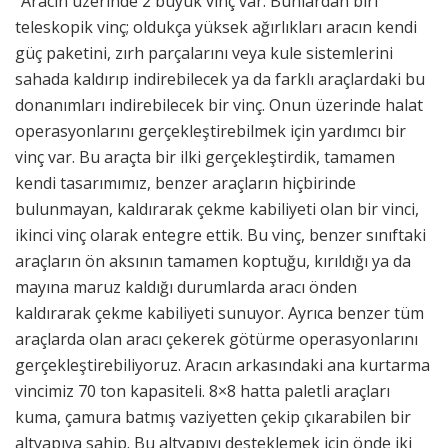
“Aracın üzerinde 2 büyük vinç var. Bunlardan biri
teleskopik vinç; oldukça yüksek ağırlıkları aracın kendi
güç paketini, zırh parçalarını veya kule sistemlerini
sahada kaldırıp indirebilecek ya da farklı araçlardaki bu
donanımları indirebilecek bir vinç. Onun üzerinde halat
operasyonlarını gerçekleştirebilmek için yardımcı bir
vinç var. Bu araçta bir ilki gerçekleştirdik, tamamen
kendi tasarımımız, benzer araçların hiçbirinde
bulunmayan, kaldırarak çekme kabiliyeti olan bir vinci,
ikinci vinç olarak entegre ettik. Bu vinç, benzer sınıftaki
araçların ön aksının tamamen koptuğu, kırıldığı ya da
mayına maruz kaldığı durumlarda aracı önden
kaldırarak çekme kabiliyeti sunuyor. Ayrıca benzer tüm
araçlarda olan aracı çekerek götürme operasyonlarını
gerçekleştirebiliyoruz. Aracın arkasındaki ana kurtarma
vincimiz 70 ton kapasiteli. 8×8 hatta paletli araçları
kuma, çamura batmış vaziyetten çekip çıkarabilen bir
altyapıya sahip. Bu altyapıyı desteklemek için önde iki