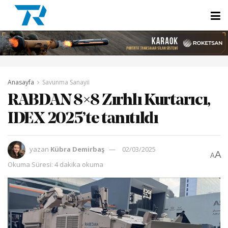
Anasayfa
Savunma Sanayii
RABDAN 8×8 Zırhlı Kurtarıcı,
IDEX 2025’te tanıtıldı
yazan
Kübra Demirbaş
02/03/2025
A
A
Okuma Süresi: 4 dakika okuma