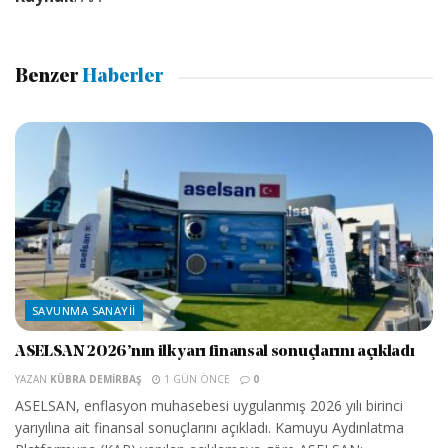
Benzer
Haberler
SAVUNMA SANAYII
ASELSAN 2026’nın ilk yarı finansal sonuçlarını açıkladı
YAZAN
KÜBRA DEMIRBAŞ
1 GÜN ÖNCE
0
ASELSAN, enflasyon muhasebesi uygulanmış 2026 yılı birinci
yarıyılına ait finansal sonuçlarını açıkladı. Kamuyu Aydınlatma