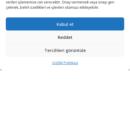
verileri işlememize izin verecektir. Onay vermemek veya onayı geri
çekmek, belirli özellikleri ve işlevleri olumsuz etkileyebilir.
Kabul et
Reddet
Tercihleri görüntüle
Gizlilik Politikası
Baykar tarafından milli ve özgün olarak geliştirilen ve
ülkemizin ilk insansız savaş uçağı olarak görev yapacak
olan Bayraktar KIZILELMA’nın geliştirilme süreci
planlanan test takvimi doğrultusunda devam ediyor.
AERODİNAMİK SİSTEM TANIMLAMA TESTİ
Baykar’ın tamamen öz kaynaklarıyla geliştirdiği
Bayraktar KIZILELMA, Aerodinamik Sistem Tanımlama
Testi’ni başarıyla geçti. Tekirdağ’ın Çorlu ilçesindeki