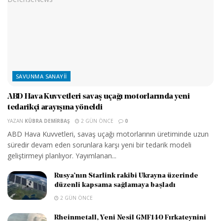
SAVUNMA SANAYII
ABD Hava Kuvvetleri savaş uçağı motorlarında yeni
tedarikçi arayışına yöneldi
YAZAN
KÜBRA DEMIRBAŞ
2 GÜN ÖNCE
0
ABD Hava Kuvvetleri, savaş uçağı motorlarının üretiminde uzun
süredir devam eden sorunlara karşı yeni bir tedarik modeli
geliştirmeyi planlıyor. Yayımlanan...
Rusya’nın Starlink rakibi Ukrayna üzerinde
düzenli kapsama sağlamaya başladı
2 GÜN ÖNCE
Rheinmetall, Yeni Nesil GMF140 Fırkateynini