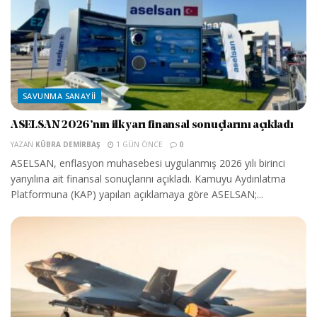
SAVUNMA SANAYII
ASELSAN 2026’nın ilk yarı finansal sonuçlarını açıkladı
YAZAN
KÜBRA DEMIRBAŞ
1 GÜN ÖNCE
0
ASELSAN, enflasyon muhasebesi uygulanmış 2026 yılı birinci
yarıyılına ait finansal sonuçlarını açıkladı. Kamuyu Aydınlatma
Platformuna (KAP) yapılan açıklamaya göre ASELSAN;...