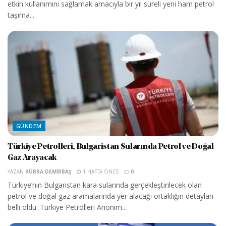
etkin kullanımını sağlamak amacıyla bir yıl süreli yeni ham petrol
taşıma...
GÜNDEM
Türkiye Petrolleri, Bulgaristan Sularında Petrol ve Doğal
Gaz Arayacak
YAZAN
KÜBRA DEMIRBAŞ
1 HAFTA ÖNCE
0
Türkiye’nin Bulgaristan kara sularında gerçekleştirilecek olan
petrol ve doğal gaz aramalarında yer alacağı ortaklığın detayları
belli oldu. Türkiye Petrolleri Anonim...