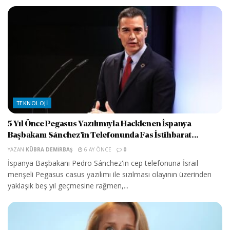
TEKNOLOJI
5 Yıl Önce Pegasus Yazılımıyla Hacklenen İspanya
Başbakanı Sánchez’in Telefonunda Fas İstihbarat...
YAZAN
KÜBRA DEMIRBAŞ
6 AY ÖNCE
0
İspanya Başbakanı Pedro Sánchez'in cep telefonuna İsrail
menşeli Pegasus casus yazılımı ile sızılması olayının üzerinden
yaklaşık beş yıl geçmesine rağmen,...