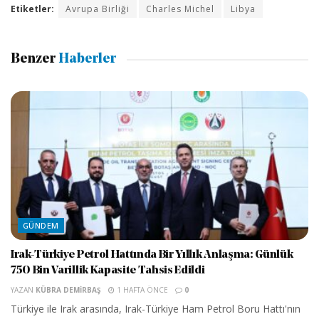
Etiketler:
Avrupa Birliği
Charles Michel
Libya
Benzer
Haberler
GÜNDEM
Irak-Türkiye Petrol Hattında Bir Yıllık Anlaşma: Günlük
750 Bin Varillik Kapasite Tahsis Edildi
YAZAN
KÜBRA DEMIRBAŞ
1 HAFTA ÖNCE
0
Türkiye ile Irak arasında, Irak-Türkiye Ham Petrol Boru Hattı'nın