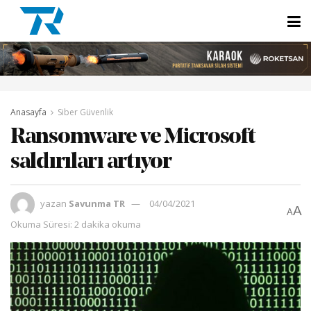
Anasayfa
Siber Güvenlik
Ransomware ve Microsoft
saldırıları artıyor
yazan
Savunma TR
04/04/2021
A
A
Okuma Süresi: 2 dakika okuma