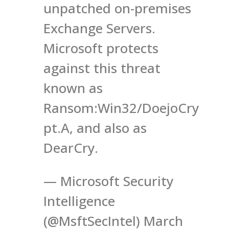
unpatched on-premises
Exchange Servers.
Microsoft protects
against this threat
known as
Ransom:Win32/DoejoCry
pt.A, and also as
DearCry.
— Microsoft Security
Intelligence
(@MsftSecIntel) March