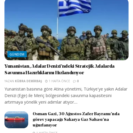
GÜNDEM
Yunanistan, Adalar Denizi’ndeki Stratejik Adalarda
Savunma Hazırlıklarını Hızlandırıyor
YAZAN
KÜBRA DEMIRBAŞ
1 HAFTA ÖNCE
0
Yunanistan basınına göre Atina yönetimi, Türkiye'ye yakın Adalar
Denizi (Ege) ile Meriç bölgesindeki savunma kapasitesini
artırmaya yönelik yeni adımlar atıyor....
Osman Gazi, 30 Ağustos Zafer Bayramı’nda
görev yapacağı Sakarya Gaz Sahası’na
uğurlanıyor
1 HAFTA ÖNCE