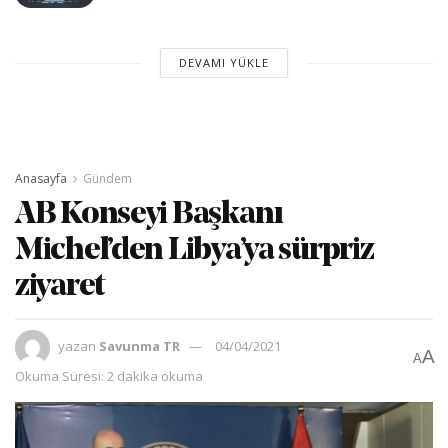
DEVAMI YÜKLE
Anasayfa
Gündem
AB Konseyi Başkanı
Michel’den Libya’ya sürpriz
ziyaret
yazan
Savunma TR
04/04/2021
A
A
Okuma Süresi: 2 dakika okuma