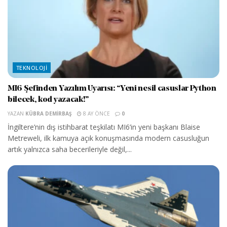
TEKNOLOJI
MI6 Şefinden Yazılım Uyarısı: “Yeni nesil casuslar Python
bilecek, kod yazacak!”
YAZAN
KÜBRA DEMIRBAŞ
8 AY ÖNCE
0
İngiltere’nin dış istihbarat teşkilatı MI6’in yeni başkanı Blaise
Metreweli, ilk kamuya açık konuşmasında modern casusluğun
artık yalnızca saha becerileriyle değil,...