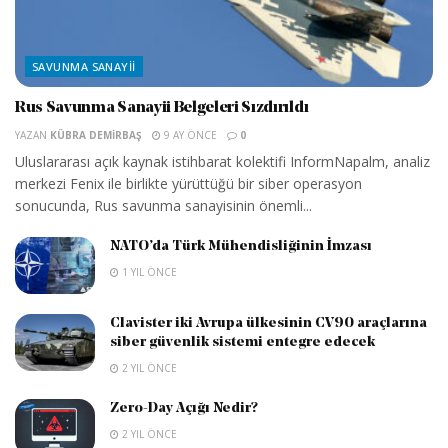
SAVUNMA SANAYII
Rus Savunma Sanayii Belgeleri Sızdırıldı
YAZAN
KÜBRA DEMIRBAŞ
9 AY ÖNCE
0
Uluslararası açık kaynak istihbarat kolektifi InformNapalm, analiz
merkezi Fenix ile birlikte yürüttüğü bir siber operasyon
sonucunda, Rus savunma sanayisinin önemli...
NATO’da Türk Mühendisliğinin İmzası
1 YIL ÖNCE
Clavister iki Avrupa ülkesinin CV90 araçlarına
siber güvenlik sistemi entegre edecek
2 YIL ÖNCE
Zero-Day Açığı Nedir?
2 YIL ÖNCE