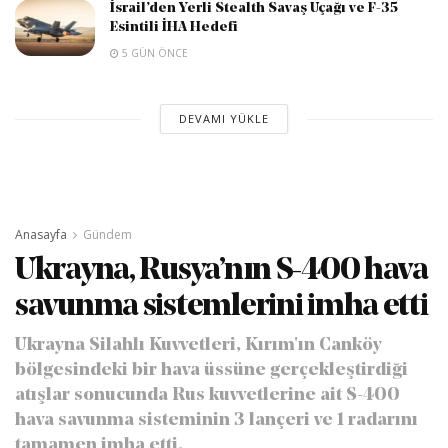
İsrail’den Yerli Stealth Savaş Uçağı ve F-35
Esintili İHA Hedefi
5 GÜN ÖNCE
DEVAMI YÜKLE
Anasayfa
Gündem
Ukrayna, Rusya’nın S-400 hava
savunma sistemlerini imha etti
Ukrayna Silahlı Kuvvetleri, Kırım'ın Canköy
bölgesindeki bir hava üssüne gerçekleştirdiği
atışlar sonucunda Rus kuvvetlerine ait S-400
hava savunma sisteminin 3 lançeri ve 1 radarını
tamamen imha etti.