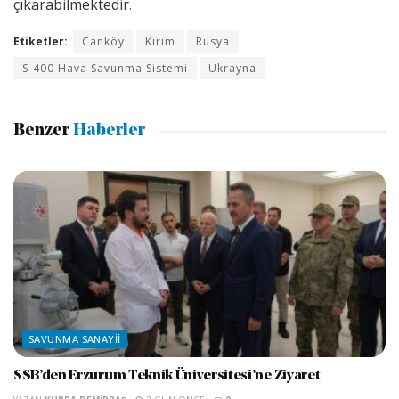
çıkarabilmektedir
.
Etiketler:
Canköy
Kırım
Rusya
S-400 Hava Savunma Sistemi
Ukrayna
Benzer
Haberler
SAVUNMA SANAYII
SSB’den Erzurum Teknik Üniversitesi’ne Ziyaret