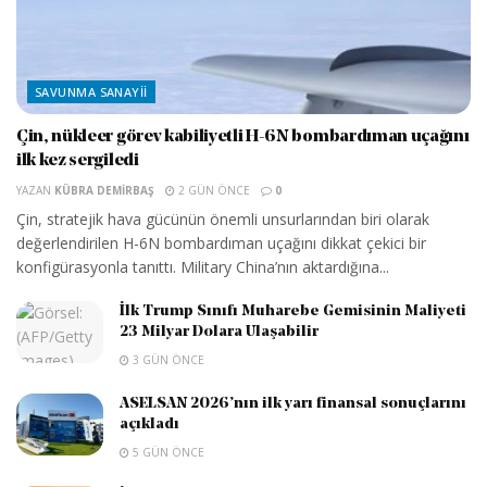
SAVUNMA SANAYII
Çin, nükleer görev kabiliyetli H-6N bombardıman uçağını
ilk kez sergiledi
YAZAN
KÜBRA DEMIRBAŞ
2 GÜN ÖNCE
0
Çin, stratejik hava gücünün önemli unsurlarından biri olarak
değerlendirilen H-6N bombardıman uçağını dikkat çekici bir
konfigürasyonla tanıttı. Military China’nın aktardığına...
İlk Trump Sınıfı Muharebe Gemisinin Maliyeti
23 Milyar Dolara Ulaşabilir
3 GÜN ÖNCE
ASELSAN 2026’nın ilk yarı finansal sonuçlarını
açıkladı
5 GÜN ÖNCE