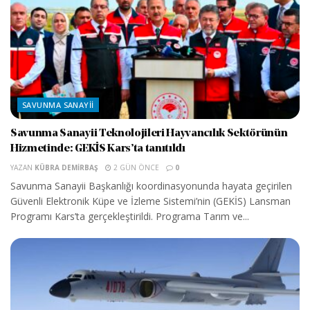
SAVUNMA SANAYII
Savunma Sanayii Teknolojileri Hayvancılık Sektörünün
Hizmetinde: GEKİS Kars’ta tanıtıldı
YAZAN
KÜBRA DEMIRBAŞ
2 GÜN ÖNCE
0
Savunma Sanayii Başkanlığı koordinasyonunda hayata geçirilen
Güvenli Elektronik Küpe ve İzleme Sistemi’nin (GEKİS) Lansman
Programı Kars’ta gerçekleştirildi. Programa Tarım ve...