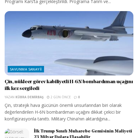
Programı Kars’ta gerçekleştirildi. Programa Tarım ve...
SAVUNMA SANAYII
Çin, nükleer görev kabiliyetli H-6N bombardıman uçağını
ilk kez sergiledi
YAZAN
KÜBRA DEMIRBAŞ
2 GÜN ÖNCE
0
Çin, stratejik hava gücünün önemli unsurlarından biri olarak
değerlendirilen H-6N bombardıman uçağını dikkat çekici bir
konfigürasyonla tanıttı. Military China’nın aktardığına...
İlk Trump Sınıfı Muharebe Gemisinin Maliyeti
23 Milyar Dolara Ulaşabilir