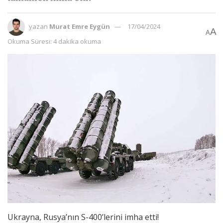
yazan
Murat Emre Eygün
17/04/2024
A
A
Okuma Süresi: 4 dakika okuma
Ukrayna, Rusya’nın S-400’lerini imha etti!