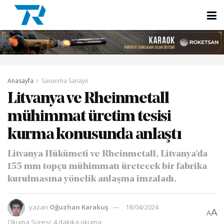
Anasayfa
Savunma Sanayii
Litvanya ve Rheinmetall
mühimmat üretim tesisi
kurma konusunda anlaştı
Litvanya Hükümeti ve Rheinmetall, Litvanya’da
155 mm topçu mühimmatı üretecek bir fabrika
kurulmasına yönelik anlaşma imzaladı.
yazan
Oğuzhan Karakuş
18/04/2024
A
A
Okuma Süresi: 4 dakika okuma