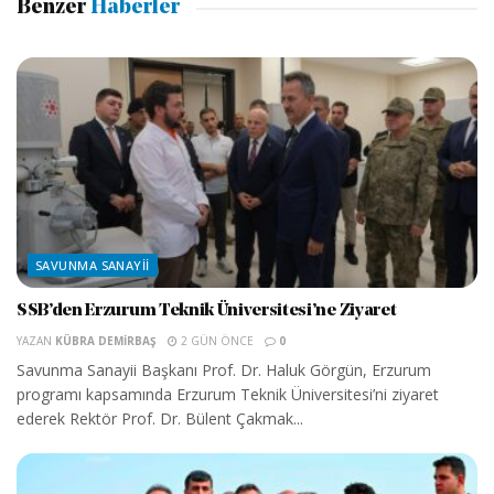
Benzer
Haberler
SAVUNMA SANAYII
SSB’den Erzurum Teknik Üniversitesi’ne Ziyaret
YAZAN
KÜBRA DEMIRBAŞ
2 GÜN ÖNCE
0
Savunma Sanayii Başkanı Prof. Dr. Haluk Görgün, Erzurum
programı kapsamında Erzurum Teknik Üniversitesi’ni ziyaret
ederek Rektör Prof. Dr. Bülent Çakmak...