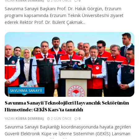
YAZAN
KÜBRA DEMIRBAŞ
2 GÜN ÖNCE
0
Savunma Sanayii Başkanı Prof. Dr. Haluk Görgün, Erzurum
programı kapsamında Erzurum Teknik Üniversitesi’ni ziyaret
ederek Rektör Prof. Dr. Bülent Çakmak...
SAVUNMA SANAYII
Savunma Sanayii Teknolojileri Hayvancılık Sektörünün
Hizmetinde: GEKİS Kars’ta tanıtıldı
YAZAN
KÜBRA DEMIRBAŞ
2 GÜN ÖNCE
0
Savunma Sanayii Başkanlığı koordinasyonunda hayata geçirilen
Güvenli Elektronik Küpe ve İzleme Sistemi’nin (GEKİS) Lansman