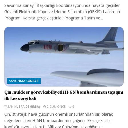
Savunma Sanayii Başkanlığı koordinasyonunda hayata geçirilen
Güvenli Elektronik Küpe ve İzleme Sistemi’nin (GEKİS) Lansman
Programı Kars’ta gerçekleştirildi. Programa Tarım ve...
SAVUNMA SANAYII
Çin, nükleer görev kabiliyetli H-6N bombardıman uçağını
ilk kez sergiledi
YAZAN
KÜBRA DEMIRBAŞ
2 GÜN ÖNCE
0
Çin, stratejik hava gücünün önemli unsurlarından biri olarak
değerlendirilen H-6N bombardıman uçağını dikkat çekici bir
konfigürasyonla tanıttı. Military China’nın aktardığına...