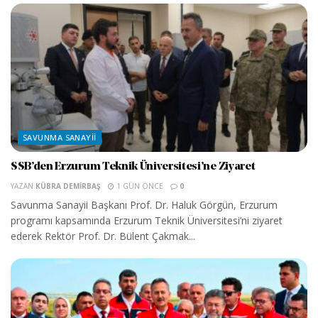
SAVUNMA SANAYII
SSB’den Erzurum Teknik Üniversitesi’ne Ziyaret
YAZAN
KÜBRA DEMIRBAŞ
1 GÜN ÖNCE
0
Savunma Sanayii Başkanı Prof. Dr. Haluk Görgün, Erzurum
programı kapsamında Erzurum Teknik Üniversitesi’ni ziyaret
ederek Rektör Prof. Dr. Bülent Çakmak...