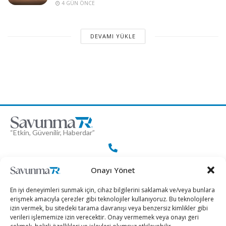
4 GÜN ÖNCE
DEVAMI YÜKLE
“Etkin, Güvenilir, Haberdar”
+90 530 308 17 96
Onayı Yönet
En iyi deneyimleri sunmak için, cihaz bilgilerini saklamak ve/veya bunlara
iletisim@savunmatr.com
erişmek amacıyla çerezler gibi teknolojiler kullanıyoruz. Bu teknolojilere
izin vermek, bu sitedeki tarama davranışı veya benzersiz kimlikler gibi
verileri işlememize izin verecektir. Onay vermemek veya onayı geri