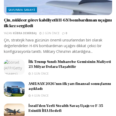
SAVUNMA SANAYII
Çin, nükleer görev kabiliyetli H-6N bombardıman uçağını
ilk kez sergiledi
YAZAN
KÜBRA DEMIRBAŞ
2 GÜN ÖNCE
0
Çin, stratejik hava gücünün önemli unsurlarından biri olarak
değerlendirilen H-6N bombardıman uçağını dikkat çekici bir
konfigürasyonla tanıttı. Military China’nın aktardığına...
İlk Trump Sınıfı Muharebe Gemisinin Maliyeti
23 Milyar Dolara Ulaşabilir
3 GÜN ÖNCE
ASELSAN 2026’nın ilk yarı finansal sonuçlarını
açıkladı
4 GÜN ÖNCE
İsrail’den Yerli Stealth Savaş Uçağı ve F-35
Esintili İHA Hedefi