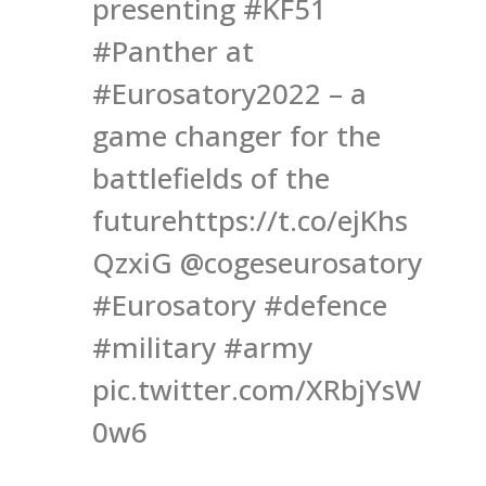
presenting #KF51
#Panther at
#Eurosatory2022 – a
game changer for the
battlefields of the
futurehttps://t.co/ejKhs
QzxiG @cogeseurosatory
#Eurosatory #defence
#military #army
pic.twitter.com/XRbjYsW
0w6