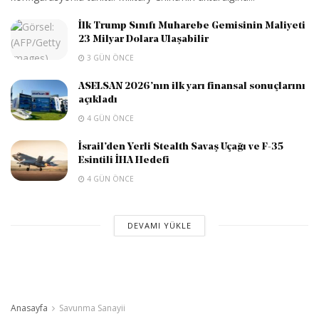
İlk Trump Sınıfı Muharebe Gemisinin Maliyeti
23 Milyar Dolara Ulaşabilir
3 GÜN ÖNCE
ASELSAN 2026’nın ilk yarı finansal sonuçlarını
açıkladı
4 GÜN ÖNCE
İsrail’den Yerli Stealth Savaş Uçağı ve F-35
Esintili İHA Hedefi
4 GÜN ÖNCE
DEVAMI YÜKLE
Anasayfa
Savunma Sanayii