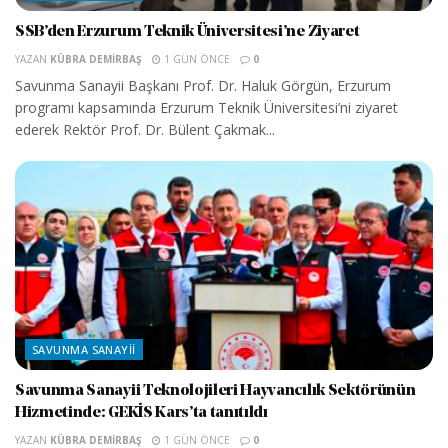
SSB’den Erzurum Teknik Üniversitesi’ne Ziyaret
YAZAN
KÜBRA DEMIRBAŞ
1 GÜN ÖNCE
0
Savunma Sanayii Başkanı Prof. Dr. Haluk Görgün, Erzurum
programı kapsamında Erzurum Teknik Üniversitesi’ni ziyaret
ederek Rektör Prof. Dr. Bülent Çakmak...
SAVUNMA SANAYII
Savunma Sanayii Teknolojileri Hayvancılık Sektörünün
Hizmetinde: GEKİS Kars’ta tanıtıldı
YAZAN
KÜBRA DEMIRBAŞ
1 GÜN ÖNCE
0