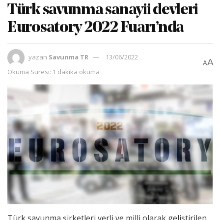
Türk savunma sanayii devleri
Eurosatory 2022 Fuarı’nda
yazan
Savunma TR
13/06/2022
A
A
Okuma Süresi: 1 dakika okuma
Türk savunma şirketleri yerli ve milli olarak geliştirilen