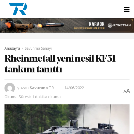
Anasayfa
Savunma Sanayii
Rheinmetall yeni nesil KF51
tankını tanıttı
yazan
Savunma TR
14/06/2022
A
A
Okuma Süresi: 1 dakika okuma