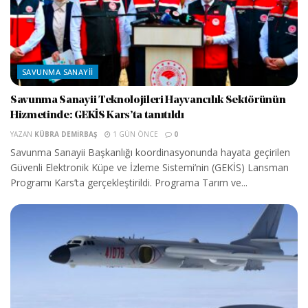
SAVUNMA SANAYII
Savunma Sanayii Teknolojileri Hayvancılık Sektörünün
Hizmetinde: GEKİS Kars’ta tanıtıldı
YAZAN
KÜBRA DEMIRBAŞ
1 GÜN ÖNCE
0
Savunma Sanayii Başkanlığı koordinasyonunda hayata geçirilen
Güvenli Elektronik Küpe ve İzleme Sistemi’nin (GEKİS) Lansman
Programı Kars’ta gerçekleştirildi. Programa Tarım ve...