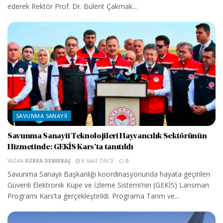
ederek Rektör Prof. Dr. Bülent Çakmak...
SAVUNMA SANAYII
Savunma Sanayii Teknolojileri Hayvancılık Sektörünün
Hizmetinde: GEKİS Kars’ta tanıtıldı
YAZAN
KÜBRA DEMIRBAŞ
8 SAAT ÖNCE
0
Savunma Sanayii Başkanlığı koordinasyonunda hayata geçirilen
Güvenli Elektronik Küpe ve İzleme Sistemi’nin (GEKİS) Lansman
Programı Kars’ta gerçekleştirildi. Programa Tarım ve...