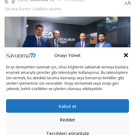
A
A
Okuma Süresi: 3 dakika okuma
Onayı Yönet
En iyi deneyimleri sunmak için, cihaz bilgilerini saklamak ve/veya bunlara
erişmek amacıyla çerezler gibi teknolojiler kullanıyoruz. Bu teknolojilere
izin vermek, bu sitedeki tarama davranışı veya benzersiz kimlikler gibi
verileri işlememize izin verecektir. Onay vermemek veya onayı geri
çekmek, belirli özellikleri ve işlevleri olumsuz etkileyebilir.
Çek Cumhuriyeti’nin muharebe sistemleri yerli KUZGUN
Kabul et
füzeleri ile daha etkili hale geliyor.
25 Mayıs Perşembe günü Çek Cumhuriyeti’nin Brno
Reddet
kentinde düzenlenen IDET 2023 fuarı yeni bir
Tercihleri görüntüle
anlaşmaya ev sahipliği yaptı.