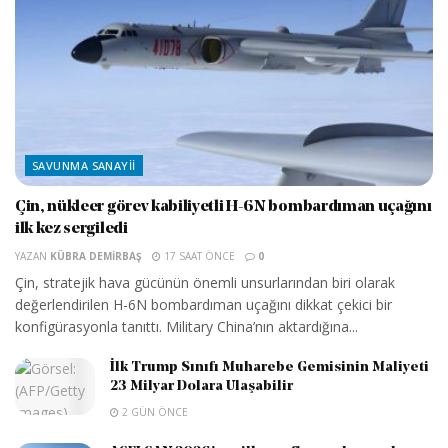
SAVUNMA SANAYII
Çin, nükleer görev kabiliyetli H-6N bombardıman uçağını
ilk kez sergiledi
YAZAN
KÜBRA DEMIRBAŞ
17 SAAT ÖNCE
0
Çin, stratejik hava gücünün önemli unsurlarından biri olarak
değerlendirilen H-6N bombardıman uçağını dikkat çekici bir
konfigürasyonla tanıttı. Military China’nın aktardığına...
İlk Trump Sınıfı Muharebe Gemisinin Maliyeti
23 Milyar Dolara Ulaşabilir
2 GÜN ÖNCE