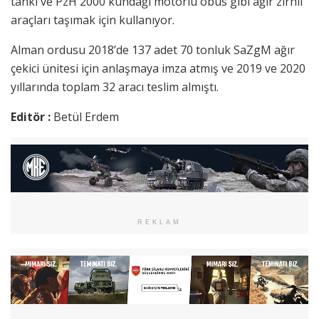
tankı ve PzH 2000 kundağı motorlu obüs gibi ağır zırhlı
araçları taşımak için kullanıyor.
Alman ordusu 2018’de 137 adet 70 tonluk SaZgM ağır
çekici ünitesi için anlaşmaya imza atmış ve
2019 ve 2020
yıllarında toplam 32 aracı teslim almıştı.
Editör :
Betül Erdem
REKLAM