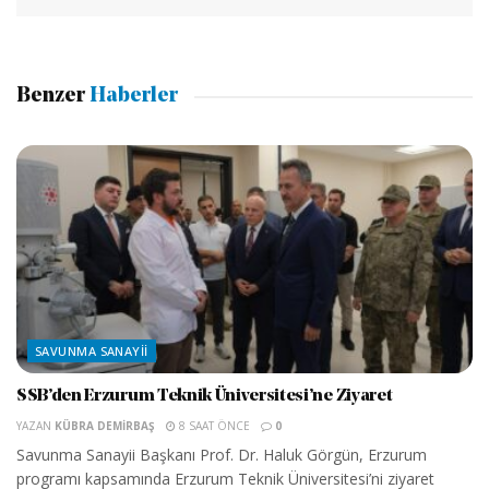
Benzer
Haberler
SAVUNMA SANAYII
SSB’den Erzurum Teknik Üniversitesi’ne Ziyaret
YAZAN
KÜBRA DEMIRBAŞ
8 SAAT ÖNCE
0
Savunma Sanayii Başkanı Prof. Dr. Haluk Görgün, Erzurum
programı kapsamında Erzurum Teknik Üniversitesi’ni ziyaret