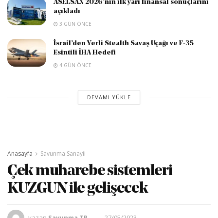
ASELSAN 2026’nın ilk yarı finansal sonuçlarını
açıkladı
3 GÜN ÖNCE
İsrail’den Yerli Stealth Savaş Uçağı ve F-35
Esintili İHA Hedefi
4 GÜN ÖNCE
DEVAMI YÜKLE
Anasayfa
Savunma Sanayii
Çek muharebe sistemleri
KUZGUN ile gelişecek
yazan
Savunma TR
27/05/2023