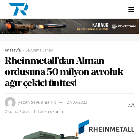
Anasayfa
Savunma Sanayii
Rheinmetall’dan Alman
ordusuna 50 milyon avroluk
ağır çekici ünitesi
yazan
Savunma TR
27/05/2023
A
A
Okuma Süresi: 1 dakika okuma