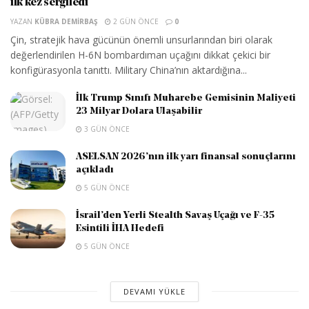
ilk kez sergiledi
YAZAN
KÜBRA DEMIRBAŞ
2 GÜN ÖNCE
0
Çin, stratejik hava gücünün önemli unsurlarından biri olarak
değerlendirilen H-6N bombardıman uçağını dikkat çekici bir
konfigürasyonla tanıttı. Military China’nın aktardığına...
İlk Trump Sınıfı Muharebe Gemisinin Maliyeti
23 Milyar Dolara Ulaşabilir
3 GÜN ÖNCE
ASELSAN 2026’nın ilk yarı finansal sonuçlarını
açıkladı
5 GÜN ÖNCE
İsrail’den Yerli Stealth Savaş Uçağı ve F-35
Esintili İHA Hedefi
5 GÜN ÖNCE
DEVAMI YÜKLE