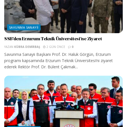
SAVUNMA SANAYII
SSB’den Erzurum Teknik Üniversitesi’ne Ziyaret
YAZAN
KÜBRA DEMIRBAŞ
2 GÜN ÖNCE
0
Savunma Sanayii Başkanı Prof. Dr. Haluk Görgün, Erzurum
programı kapsamında Erzurum Teknik Üniversitesi’ni ziyaret
ederek Rektör Prof. Dr. Bülent Çakmak...