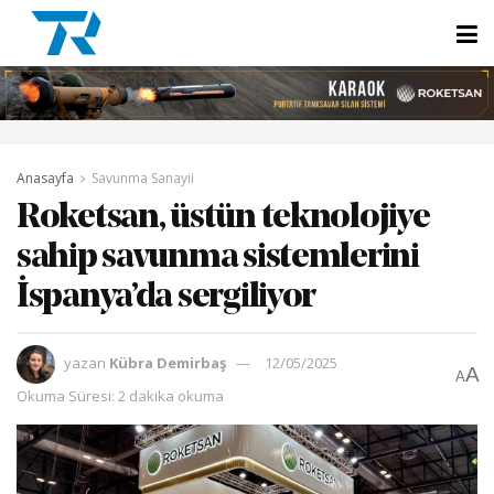
Anasayfa
Savunma Sanayii
Roketsan, üstün teknolojiye
sahip savunma sistemlerini
İspanya’da sergiliyor
yazan
Kübra Demirbaş
12/05/2025
A
A
Okuma Süresi: 2 dakika okuma