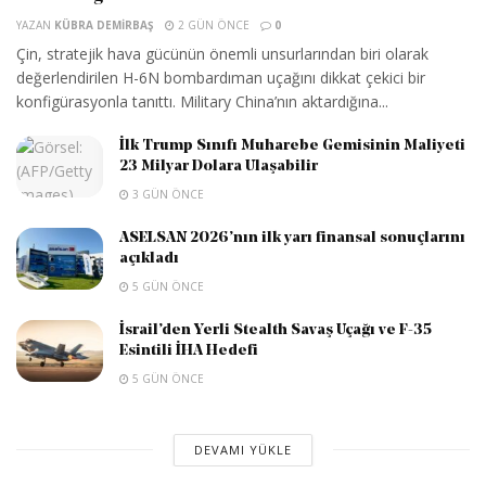
YAZAN
KÜBRA DEMIRBAŞ
2 GÜN ÖNCE
0
Çin, stratejik hava gücünün önemli unsurlarından biri olarak
değerlendirilen H-6N bombardıman uçağını dikkat çekici bir
konfigürasyonla tanıttı. Military China’nın aktardığına...
İlk Trump Sınıfı Muharebe Gemisinin Maliyeti
23 Milyar Dolara Ulaşabilir
3 GÜN ÖNCE
ASELSAN 2026’nın ilk yarı finansal sonuçlarını
açıkladı
5 GÜN ÖNCE
İsrail’den Yerli Stealth Savaş Uçağı ve F-35
Esintili İHA Hedefi
5 GÜN ÖNCE
DEVAMI YÜKLE