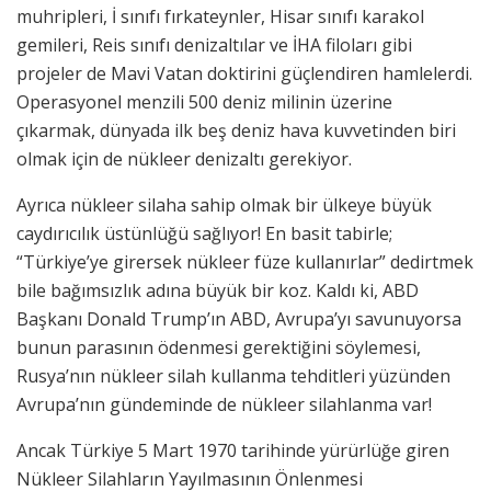
muhripleri, İ sınıfı fırkateynler, Hisar sınıfı karakol
gemileri, Reis sınıfı denizaltılar ve İHA filoları gibi
projeler de Mavi Vatan doktirini güçlendiren hamlelerdi.
Operasyonel menzili 500 deniz milinin üzerine
çıkarmak, dünyada ilk beş deniz hava kuvvetinden biri
olmak için de nükleer denizaltı gerekiyor.
Ayrıca nükleer silaha sahip olmak bir ülkeye büyük
caydırıcılık üstünlüğü sağlıyor! En basit tabirle;
“Türkiye’ye girersek nükleer füze kullanırlar” dedirtmek
bile bağımsızlık adına büyük bir koz. Kaldı ki, ABD
Başkanı Donald Trump’ın ABD, Avrupa’yı savunuyorsa
bunun parasının ödenmesi gerektiğini söylemesi,
Rusya’nın nükleer silah kullanma tehditleri yüzünden
Avrupa’nın gündeminde de nükleer silahlanma var!
Ancak Türkiye 5 Mart 1970 tarihinde yürürlüğe giren
Nükleer Silahların Yayılmasının Önlenmesi