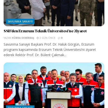
SAVUNMA SANAYII
SSB’den Erzurum Teknik Üniversitesi’ne Ziyaret
YAZAN
KÜBRA DEMIRBAŞ
2 GÜN ÖNCE
0
Savunma Sanayii Başkanı Prof. Dr. Haluk Görgün, Erzurum
programı kapsamında Erzurum Teknik Üniversitesi’ni ziyaret
ederek Rektör Prof. Dr. Bülent Çakmak...
SAVUNMA SANAYII