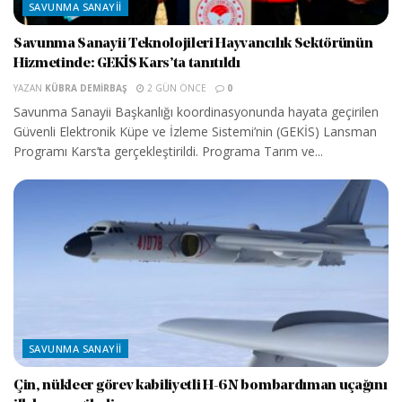
SAVUNMA SANAYII
Savunma Sanayii Teknolojileri Hayvancılık Sektörünün
Hizmetinde: GEKİS Kars’ta tanıtıldı
YAZAN
KÜBRA DEMIRBAŞ
2 GÜN ÖNCE
0
Savunma Sanayii Başkanlığı koordinasyonunda hayata geçirilen
Güvenli Elektronik Küpe ve İzleme Sistemi’nin (GEKİS) Lansman
Programı Kars’ta gerçekleştirildi. Programa Tarım ve...
SAVUNMA SANAYII
Çin, nükleer görev kabiliyetli H-6N bombardıman uçağını