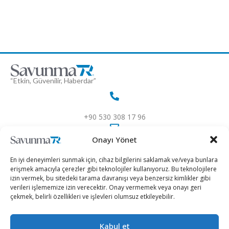
“Etkin, Güvenilir, Haberdar”
+90 530 308 17 96
Onayı Yönet
iletisim@savunmatr.com
En iyi deneyimleri sunmak için, cihaz bilgilerini saklamak ve/veya bunlara
erişmek amacıyla çerezler gibi teknolojiler kullanıyoruz. Bu teknolojilere
izin vermek, bu sitedeki tarama davranışı veya benzersiz kimlikler gibi
verileri işlememize izin verecektir. Onay vermemek veya onayı geri
2026 © Savunma TR. Tüm Hakları Saklıdır.
çekmek, belirli özellikleri ve işlevleri olumsuz etkileyebilir.
Savunma Sanayii
Kategoriler
SavunmaTR
Kabul et