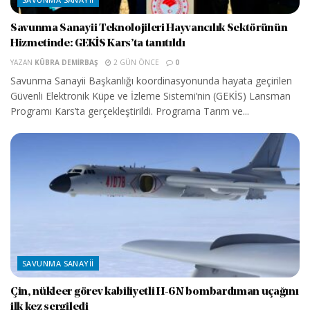
Savunma Sanayii Teknolojileri Hayvancılık Sektörünün
Hizmetinde: GEKİS Kars’ta tanıtıldı
YAZAN
KÜBRA DEMIRBAŞ
2 GÜN ÖNCE
0
Savunma Sanayii Başkanlığı koordinasyonunda hayata geçirilen
Güvenli Elektronik Küpe ve İzleme Sistemi’nin (GEKİS) Lansman
Programı Kars’ta gerçekleştirildi. Programa Tarım ve...
SAVUNMA SANAYII
Çin, nükleer görev kabiliyetli H-6N bombardıman uçağını
ilk kez sergiledi