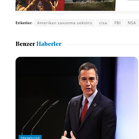
Etiketler:
Amerikan savunma sektörü
cisa
FBI
NSA
Benzer
Haberler
TEKNOLOJI