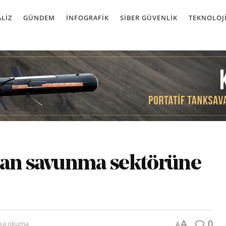
LIZ
GÜNDEM
İNFOGRAFIK
SIBER GÜVENLIK
TEKNOLOJ
kan savunma sektörüne
0
A
ika okuma
A