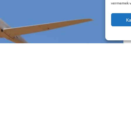
vermemek vey
Ka
 ediyor.