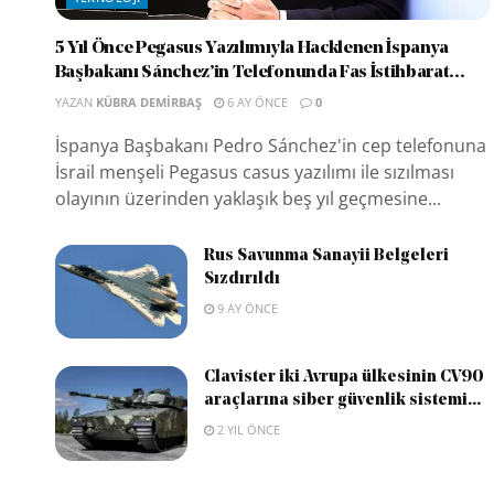
5 Yıl Önce Pegasus Yazılımıyla Hacklenen İspanya
Başbakanı Sánchez’in Telefonunda Fas İstihbarat...
YAZAN
KÜBRA DEMIRBAŞ
6 AY ÖNCE
0
İspanya Başbakanı Pedro Sánchez'in cep telefonuna
İsrail menşeli Pegasus casus yazılımı ile sızılması
olayının üzerinden yaklaşık beş yıl geçmesine...
Rus Savunma Sanayii Belgeleri
Sızdırıldı
9 AY ÖNCE
Clavister iki Avrupa ülkesinin CV90
araçlarına siber güvenlik sistemi...
2 YIL ÖNCE