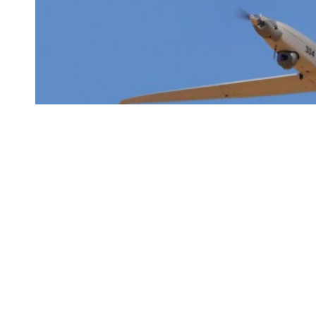
Elbit, yeni ürünleri ile pazar payını büyütmeye devam