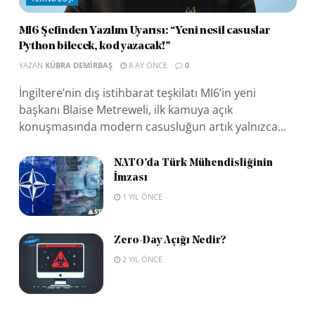
MI6 Şefinden Yazılım Uyarısı: “Yeni nesil casuslar
Python bilecek, kod yazacak!”
YAZAN
KÜBRA DEMIRBAŞ
8 AY ÖNCE
0
İngiltere’nin dış istihbarat teşkilatı MI6’in yeni
başkanı Blaise Metreweli, ilk kamuya açık
konuşmasında modern casusluğun artık yalnızca...
NATO’da Türk Mühendisliğinin
İmzası
1 YIL ÖNCE
Zero-Day Açığı Nedir?
2 YIL ÖNCE