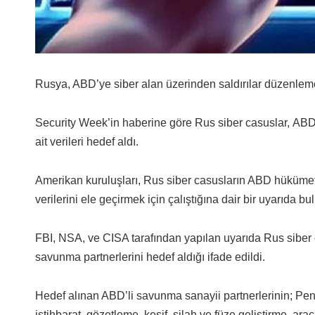
Rusya, ABD’ye siber alan üzerinden saldırılar düzenle
Security Week’in haberine göre Rus siber casuslar, ABD 
ait verileri hedef aldı.
Amerikan kuruluşları, Rus siber casusların ABD hükümeti
verilerini ele geçirmek için çalıştığına dair bir uyarıda bu
FBI, NSA, ve CISA tarafından yapılan uyarıda Rus siber 
savunma partnerlerini hedef aldığı ifade edildi.
Hedef alınan ABD’li savunma sanayii partnerlerinin; Penta
istihbarat, gözetleme, keşif, silah ve füze geliştirme, araç 