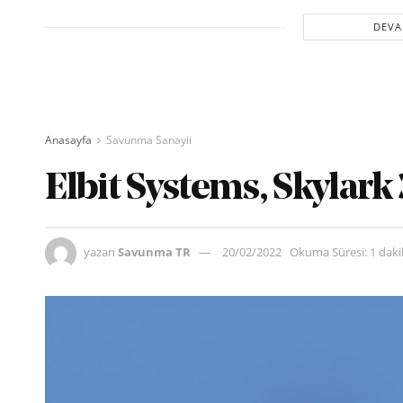
DEVA
Anasayfa
Savunma Sanayii
Elbit Systems, Skylark 3
yazan
Savunma TR
20/02/2022
Okuma Süresi: 1 dak