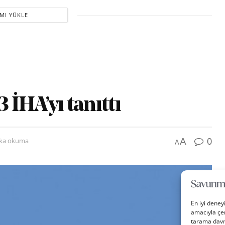
MI YÜKLE
 İHA’yı tanıttı
0
A
ika okuma
A
En iyi deney
amacıyla çer
tarama davra