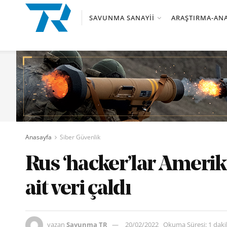
SAVUNMA SANAYII
ARAŞTIRMA-ANA
Anasayfa
Siber Güvenlik
Rus ‘hacker’lar Ameri
ait veri çaldı
yazan
Savunma TR
20/02/2022
Okuma Süresi: 1 dak