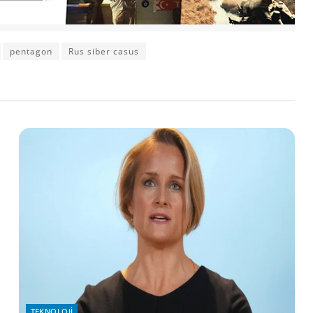
pentagon
Rus siber casus
TEKNOLOJI