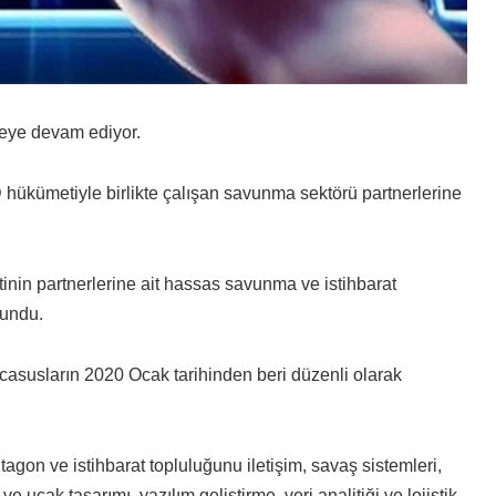
meye devam ediyor.
hükümetiyle birlikte çalışan savunma sektörü partnerlerine
nin partnerlerine ait hassas savunma ve istihbarat
lundu.
casusların 2020 Ocak tarihinden beri düzenli olarak
gon ve istihbarat topluluğunu iletişim, savaş sistemleri,
ve uçak tasarımı, yazılım geliştirme, veri analitiği ve lojistik