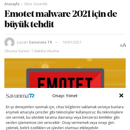
Anasayfa
Siber Güvenlik
Emotet malware 2021 için de
büyük tehdit
yazan
Savunma TR
10/01/2021
A
A
Okuma Süresi: 1 dakika okuma
Onayı Yönet
En iyi deneyimleri sunmak için, cihaz bilgilerini saklamak ve/veya bunlara
erişmek amacıyla çerezler gibi teknolojiler kullanıyoruz. Bu teknolojilere
izin vermek, bu sitedeki tarama davranışı veya benzersiz kimlikler gibi
verileri işlememize izin verecektir. Onay vermemek veya onayı geri
çekmek, belirli özellikleri ve işlevleri olumsuz etkileyebilir.