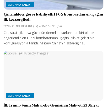
SAVUNMA SANAYII
Çin, nükleer görev kabiliyetli H-6N bombardıman uçağını
ilk kez sergiledi
YAZAN
KÜBRA DEMIRBAŞ
4 SAAT ÖNCE
0
Çin, stratejik hava gücünün önemli unsurlarından biri olarak
değerlendirilen H-6N bombardıman uçağını dikkat çekici bir
konfigürasyonla tanıttı. Military China’nın aktardığına...
SAVUNMA SANAYII
İlk Trump Sınıfı Muharebe Gemisinin Maliyeti 23 Milyar