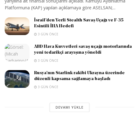
yarıyılına ait finansal sonuçlarını açıkladı. Kamuyu Aydınlatma
Platformuna (KAP) yapılan açıklamaya göre ASELSAN;...
İsrail’den Yerli Stealth Savaş Uçağı ve F-35
Esintili İHA Hedefi
3 GÜN ÖNCE
ABD Hava Kuvvetleri savaş uçağı motorlarında
yeni tedarikçi arayışına yöneldi
3 GÜN ÖNCE
Rusya’nın Starlink rakibi Ukrayna üzerinde
düzenli kapsama sağlamaya başladı
3 GÜN ÖNCE
DEVAMI YÜKLE