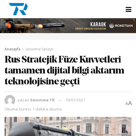
Anasayfa
Savunma Sanayii
Rus Stratejik Füze Kuvvetleri
tamamen dijital bilgi aktarım
teknolojisine geçti
yazan
Savunma TR
10/01/2021
A
A
Okuma Süresi: 1 dakika okuma