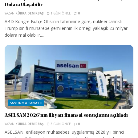
Dolara Ulaşabilir
YAZAN
KÜBRA DEMIRBAŞ
1 GÜN ÖNCE
0
ABD Kongre Bütçe Ofisi’nin tahminine göre, nükleer tahrikli
Trump sınıfı muharebe gemilerinin ilk örneği yaklaşık 23 milyar
dolara mal olabilir....
SAVUNMA SANAYII
ASELSAN 2026’nın ilk yarı finansal sonuçlarını açıkladı
YAZAN
KÜBRA DEMIRBAŞ
3 GÜN ÖNCE
0
ASELSAN, enflasyon muhasebesi uygulanmış 2026 yılı birinci