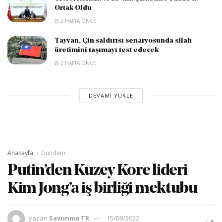
Ortak Oldu
2 HAFTA ÖNCE
Tayvan, Çin saldırısı senaryosunda silah
üretimini taşımayı test edecek
2 HAFTA ÖNCE
DEVAMI YÜKLE
Anasayfa
Gündem
Putin’den Kuzey Kore lideri
Kim Jong’a iş birliği mektubu
yazan
Savunma TR
15/08/2022