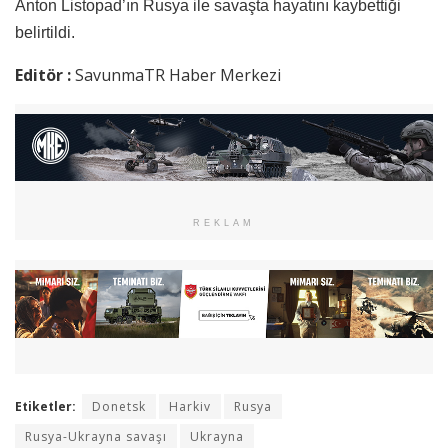
Anton Listopad’ın Rusya ile savaşta hayatını kaybettiği
belirtildi.
Editör :
SavunmaTR Haber Merkezi
REKLAM
Etiketler:
Donetsk
Harkiv
Rusya
Rusya-Ukrayna savaşı
Ukrayna