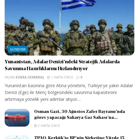
GÜNDEM
Yunanistan, Adalar Denizi’ndeki Stratejik Adalarda
Savunma Hazırlıklarını Hızlandırıyor
YAZAN
KÜBRA DEMIRBAŞ
1 HAFTA ÖNCE
0
Yunanistan basınına göre Atina yönetimi, Türkiye'ye yakın Adalar
Denizi (Ege) ile Meriç bölgesindeki savunma kapasitesini
artırmaya yönelik yeni adımlar atıyor....
Osman Gazi, 30 Ağustos Zafer Bayramı’nda
görev yapacağı Sakarya Gaz Sahası’na...
2 HAFTA ÖNCE
TPAO, Kerkük’te BP’nin Şirketine Yüzde 15