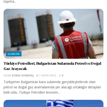
taşıma...
GÜNDEM
Türkiye Petrolleri, Bulgaristan Sularında Petrol ve Doğal
Gaz Arayacak
YAZAN
KÜBRA DEMIRBAŞ
1 HAFTA ÖNCE
0
Türkiye’nin Bulgaristan kara sularında gerçekleştirilecek olan
petrol ve doğal gaz aramalarında yer alacağı ortaklığın detayları
belli oldu. Türkiye Petrolleri Anonim...