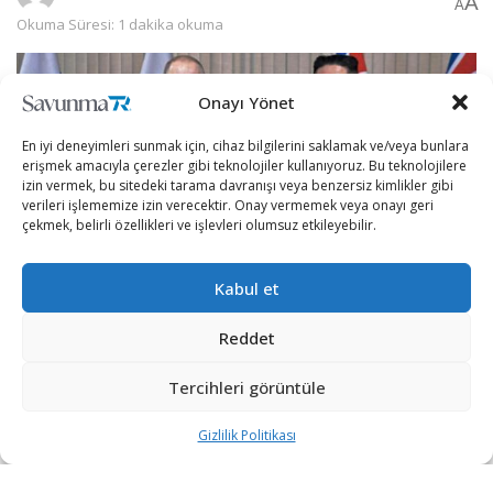
A
A
Okuma Süresi: 1 dakika okuma
Onayı Yönet
En iyi deneyimleri sunmak için, cihaz bilgilerini saklamak ve/veya bunlara
erişmek amacıyla çerezler gibi teknolojiler kullanıyoruz. Bu teknolojilere
izin vermek, bu sitedeki tarama davranışı veya benzersiz kimlikler gibi
verileri işlememize izin verecektir. Onay vermemek veya onayı geri
çekmek, belirli özellikleri ve işlevleri olumsuz etkileyebilir.
Kabul et
Reddet
Füze denemeleriyle dünyayı tehdit eden Kuzey Kore ile
Ukrayna’yı işgal eden Rusya yeni müttefiklik yolunda
Tercihleri görüntüle
ilerliyor.
Gizlilik Politikası
Kuzey Kore devlet haber ajansı KCNA’nın haberine göre
Rusya Devlet Başkanı Vladimir Putin Kuzey Kore’nin