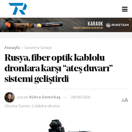
Anasayfa
Savunma Sanayii
Rusya, fiber optik kablolu
dronlara karşı “ateş duvarı”
sistemi geliştirdi
yazan
Kübra Demirbaş
28/04/2026
A
A
Okuma Süresi: 2 dakika okuma