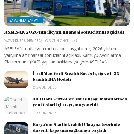
SAVUNMA SANAYII
ASELSAN 2026’nın ilk yarı finansal sonuçlarını açıkladı
YAZAN
KÜBRA DEMIRBAŞ
3 GÜN ÖNCE
0
ASELSAN, enflasyon muhasebesi uygulanmış 2026 yılı birinci
yarıyılına ait finansal sonuçlarını açıkladı. Kamuyu Aydınlatma
Platformuna (KAP) yapılan açıklamaya göre ASELSAN;...
İsrail’den Yerli Stealth Savaş Uçağı ve F-35
Esintili İHA Hedefi
3 GÜN ÖNCE
ABD Hava Kuvvetleri savaş uçağı motorlarında
yeni tedarikçi arayışına yöneldi
3 GÜN ÖNCE
Rusya’nın Starlink rakibi Ukrayna üzerinde
düzenli kapsama sağlamaya başladı