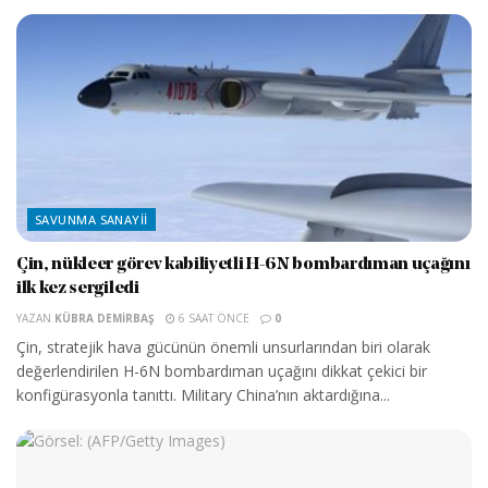
SAVUNMA SANAYII
Çin, nükleer görev kabiliyetli H-6N bombardıman uçağını
ilk kez sergiledi
YAZAN
KÜBRA DEMIRBAŞ
6 SAAT ÖNCE
0
Çin, stratejik hava gücünün önemli unsurlarından biri olarak
değerlendirilen H-6N bombardıman uçağını dikkat çekici bir
konfigürasyonla tanıttı. Military China’nın aktardığına...