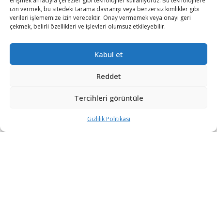
erişmek amacıyla çerezler gibi teknolojiler kullanıyoruz. Bu teknolojilere
izin vermek, bu sitedeki tarama davranışı veya benzersiz kimlikler gibi
verileri işlememize izin verecektir. Onay vermemek veya onayı geri
çekmek, belirli özellikleri ve işlevleri olumsuz etkileyebilir.
Kabul et
Reddet
Tercihleri görüntüle
Gizlilik Politikası
ABD Dışişleri Bakanlığı, Tunus’un Sınır Güvenliği Projesi
kapsamında 95 milyon dolar değerinde askeri satışa
onay verdi.
ABD Dışişleri Bakanlığı, Tunus hükümetine yönelik
olası bir Yabancı Askeri Satış (FMS) kapsamında sınır
güvenliğini güçlendirmeye yönelik ekipman satışını
onayladı. Toplam değeri 95 milyon dolar olarak