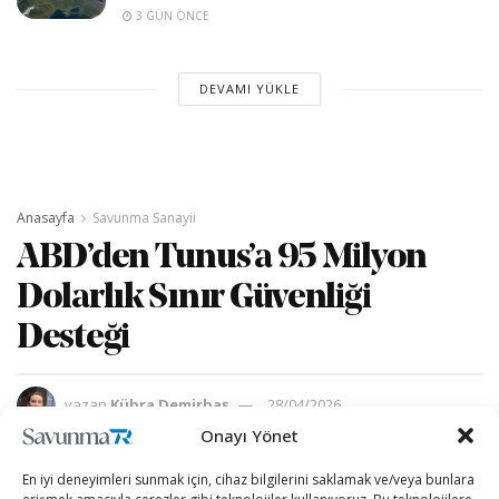
3 GÜN ÖNCE
DEVAMI YÜKLE
Anasayfa
Savunma Sanayii
ABD’den Tunus’a 95 Milyon
Dolarlık Sınır Güvenliği
Desteği
yazan
Kübra Demirbaş
28/04/2026
A
A
Onayı Yönet
Okuma Süresi: 2 dakika okuma
En iyi deneyimleri sunmak için, cihaz bilgilerini saklamak ve/veya bunlara