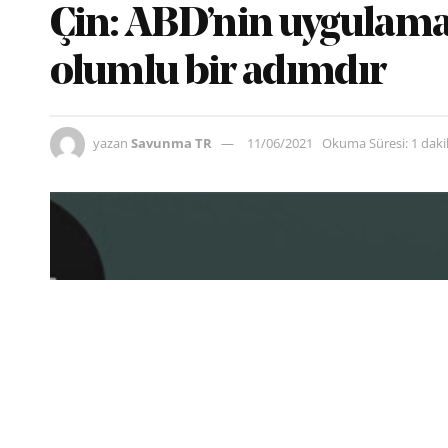
Çin: ABD’nin uygulama
olumlu bir adımdır
yazan
Savunma TR
11/06/2021
Okuma Süresi: 1 dak