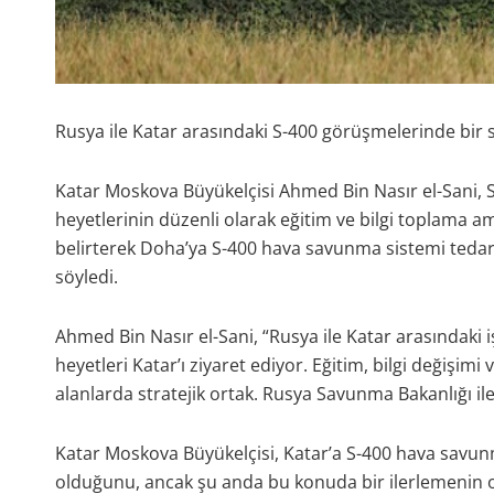
Rusya ile Katar arasındaki S-400 görüşmelerinde bir 
Katar Moskova Büyükelçisi Ahmed Bin Nasır el-Sani, S
heyetlerinin düzenli olarak eğitim ve bilgi toplama am
belirterek Doha’ya S-400 hava savunma sistemi tedar
söyledi.
Ahmed Bin Nasır el-Sani, “Rusya ile Katar arasındaki i
heyetleri Katar’ı ziyaret ediyor. Eğitim, bilgi değişimi
alanlarda stratejik ortak. Rusya Savunma Bakanlığı ile ç
Katar Moskova Büyükelçisi, Katar’a S-400 hava savun
olduğunu, ancak şu anda bu konuda bir ilerlemenin o