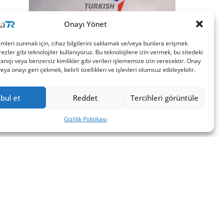
Onayı Yönet
imleri sunmak için, cihaz bilgilerini saklamak ve/veya bunlara erişmek
ezler gibi teknolojiler kullanıyoruz. Bu teknolojilere izin vermek, bu sitedeki
nışı veya benzersiz kimlikler gibi verileri işlememize izin verecektir. Onay
a onayı geri çekmek, belirli özellikleri ve işlevleri olumsuz etkileyebilir.
bul et
Reddet
Tercihleri görüntüle
Gizlilik Politikası