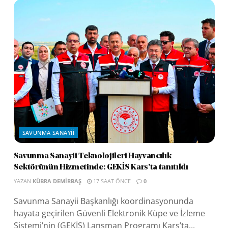
SAVUNMA SANAYII
Savunma Sanayii Teknolojileri Hayvancılık
Sektörünün Hizmetinde: GEKİS Kars’ta tanıtıldı
YAZAN
KÜBRA DEMIRBAŞ
17 SAAT ÖNCE
0
Savunma Sanayii Başkanlığı koordinasyonunda
hayata geçirilen Güvenli Elektronik Küpe ve İzleme
Sistemi’nin (GEKİS) Lansman Programı Kars’ta...