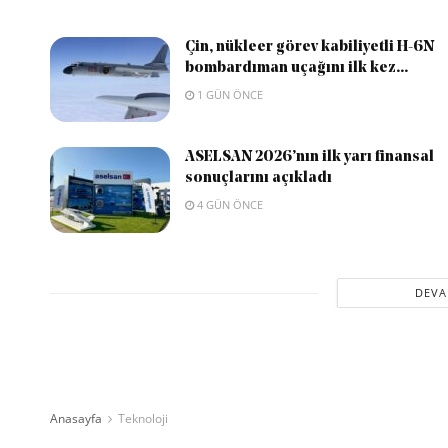
Çin, nükleer görev kabiliyetli H-6N
bombardıman uçağını ilk kez...
1 GÜN ÖNCE
ASELSAN 2026’nın ilk yarı finansal
sonuçlarını açıkladı
4 GÜN ÖNCE
DEVA
Anasayfa
Teknoloji