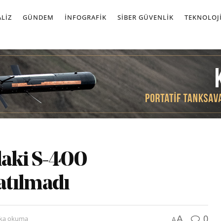
LIZ
GÜNDEM
İNFOGRAFIK
SIBER GÜVENLIK
TEKNOLOJ
daki S-400
atılmadı
0
A
ika okuma
A