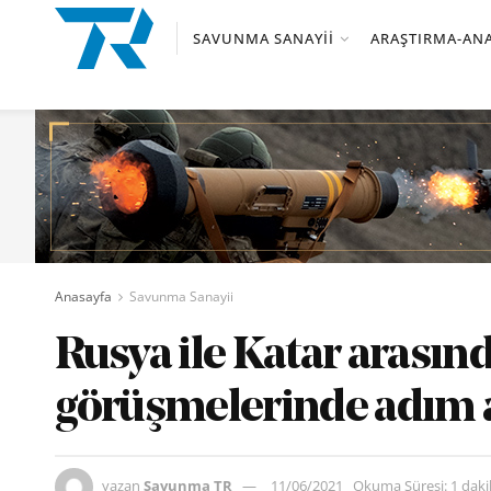
SAVUNMA SANAYII
ARAŞTIRMA-ANA
Anasayfa
Savunma Sanayii
Rusya ile Katar arasın
görüşmelerinde adım 
yazan
Savunma TR
11/06/2021
Okuma Süresi: 1 dak