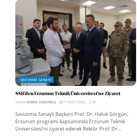
SAVUNMA SANAYII
SSB’den Erzurum Teknik Üniversitesi’ne Ziyaret
YAZAN
KÜBRA DEMIRBAŞ
17 SAAT ÖNCE
0
Savunma Sanayii Başkanı Prof. Dr. Haluk Görgün,
Erzurum programı kapsamında Erzurum Teknik
Üniversitesi’ni ziyaret ederek Rektör Prof. Dr...