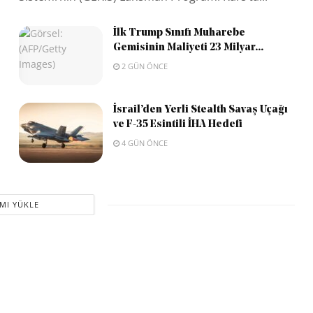
İlk Trump Sınıfı Muharebe
Gemisinin Maliyeti 23 Milyar...
2 GÜN ÖNCE
İsrail’den Yerli Stealth Savaş Uçağı
ve F-35 Esintili İHA Hedefi
4 GÜN ÖNCE
MI YÜKLE